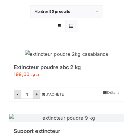
Montrer
50 produits
Extincteur poudre abc 2 kg
199,00
د.م.
quantité
Détails
-
+
J'ACHÈTE
de
Extincteur
poudre
abc
2
kg
Support extincteur