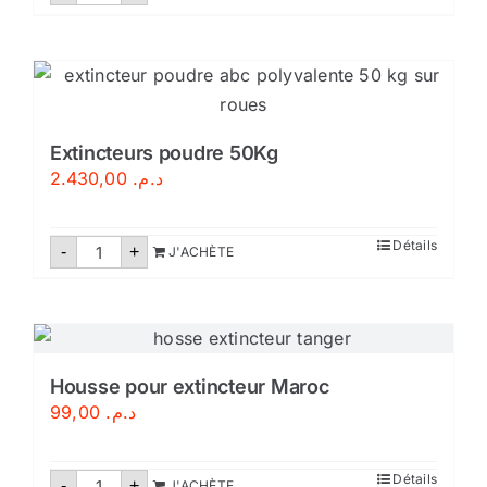
Extincteurs
poudre
50
Kg
pression
auxiliare
Extincteurs poudre 50Kg
2.430,00
د.م.
quantité
Détails
-
+
J'ACHÈTE
de
Extincteurs
poudre
50Kg
Housse pour extincteur Maroc
99,00
د.م.
quantité
Détails
-
+
J'ACHÈTE