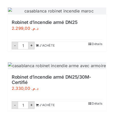
au
sol
extincteur
Robinet d’incendie armé DN25
2.299,00
د.م.
quantité
Détails
-
+
J'ACHÈTE
de
Robinet
d'incendie
armé
DN25
Robinet d’incendie armé DN25/30M-
Certifié
2.330,00
د.م.
quantité
Détails
-
+
J'ACHÈTE
de
Robinet