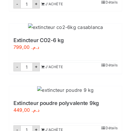
quantité
Détails
-
+
J'ACHÈTE
de
Extincteur
CO2-
5kg
Extincteur CO2-6 kg
799,00
د.م.
quantité
Détails
-
+
J'ACHÈTE
de
Extincteur
CO2-
6
kg
Extincteur poudre polyvalente 9kg
449,00
د.م.
quantité
Détails
-
+
J'ACHÈTE