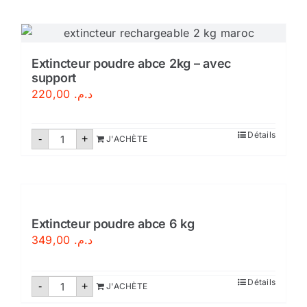
poudre
abce
2kg
Extincteur poudre abce 2kg – avec
support
220,00
د.م.
quantité
Détails
-
+
J'ACHÈTE
de
Extincteur
poudre
abce
2kg
-
avec
support
Extincteur poudre abce 6 kg
349,00
د.م.
quantité
Détails
-
+
J'ACHÈTE
de
Extincteur