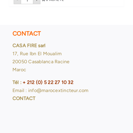
de
Housse
pour
extincteur
Maroc
CONTACT
CASA FIRE sarl
17, Rue Ibn El Moualim
20050 Casablanca Racine
Maroc
Tél :
+ 212 (0) 5 22 27 10 32
Email : info@marocextincteur.com
CONTACT