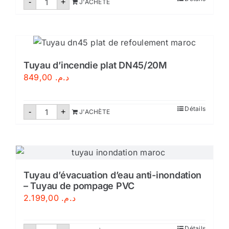
NM
-
+
J'ACHÈTE
de
était :
est :
Détecteur
de
د.م. 299,00.
د.م. 349,00.
fumée
NF
avec
certification
CE-
Tuyau d’incendie plat DN45/20M
Maroc
849,00
د.م.
quantité
Détails
-
+
J'ACHÈTE
de
Tuyau
d'incendie
plat
DN45/20M
Tuyau d’évacuation d’eau anti-inondation
– Tuyau de pompage PVC
2.199,00
د.م.
quantité
Détails