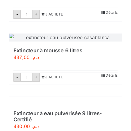
quantité
Détails
-
+
J'ACHÈTE
de
Extincteur
poudre
abc
9
kg
Extincteur à mousse 6 litres
437,00
د.م.
quantité
Détails
-
+
J'ACHÈTE
de
Extincteur
à
mousse
6
litres
Extincteur à eau pulvérisée 9 litres-
Certifié
430,00
د.م.