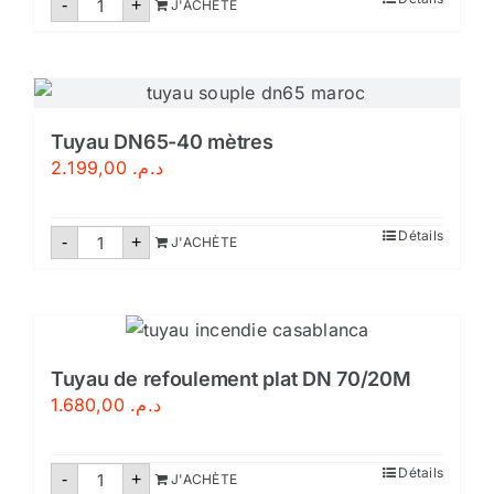
-
+
J'ACHÈTE
de
Tuyau
d’évacuation
d’eau
anti-
inondation
–
Tuyau
Tuyau DN65-40 mètres
de
2.199,00
د.م.
pompage
PVC
quantité
Détails
-
+
J'ACHÈTE
de
Tuyau
DN65-
40
mètres
Tuyau de refoulement plat DN 70/20M
1.680,00
د.م.
quantité
Détails
-
+
J'ACHÈTE
de