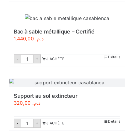
Bac
د.م. 1.199,00.
د.م. 1.440,00.
à
sable
métallique
–
avec
couverture
Bac à sable métallique – Certifié
1.440,00
د.م.
quantité
Détails
-
+
J'ACHÈTE
de
Bac
à
sable
métallique
–
Certifié
Support au sol extincteur
320,00
د.م.
quantité
Détails
-
+
J'ACHÈTE
de
Support