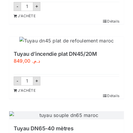
quantité
-
+
de
Tuyau
J'ACHÈTE
d’évacuation
Détails
d’eau
anti-
inondation
–
Tuyau
de
pompage
Tuyau d’incendie plat DN45/20M
PVC
849,00
د.م.
quantité
-
+
de
Tuyau
J'ACHÈTE
d'incendie
Détails
plat
DN45/20M
Tuyau DN65-40 mètres