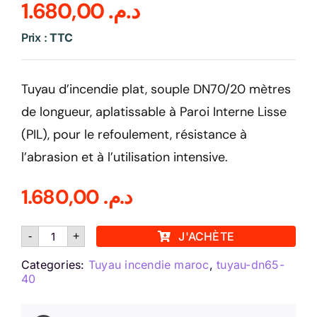
1.680,00
د.م.
Sécurité incendie
Prix :
TTC
BOUTIQUE
Tuyau d’incendie plat, souple DN70/20 mètres
de longueur, aplatissable à Paroi Interne Lisse
(PIL), pour le refoulement, résistance à
l’abrasion et à l’utilisation intensive.
1.680,00
د.م.
quantité
J'ACHÈTE
-
+
de
Tuyau
Categories:
de
Tuyau incendie maroc
,
tuyau-dn65-
refoulement
40
plat
DN
70/20M