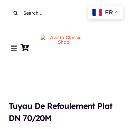
Passer
Rechercher:
au
FR
contenu
Toggle
Navigation
Incendie
Extincteurs
Robinet incendie
Tuyau De Refoulement Plat
DN 70/20M
Détection incendie