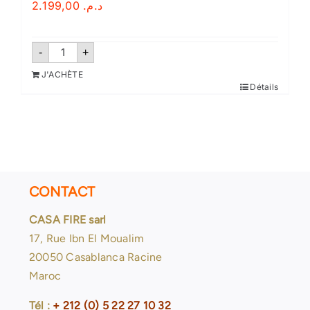
2.199,00
د.م.
quantité
-
+
de
Tuyau
J'ACHÈTE
DN65-
Détails
40
mètres
CONTACT
CASA FIRE sarl
17, Rue Ibn El Moualim
20050 Casablanca Racine
Maroc
Tél :
+ 212 (0) 5 22 27 10 32