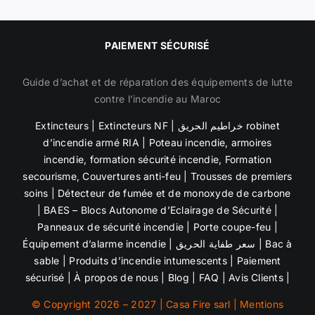
PAIEMENT SÉCURISÉ
Guide d’achat et de réparation des équipements de lutte
contre l’incendie au Maroc
Extincteurs
|
Extincteurs NF
|
خراطيم الحريق robinet
d’incendie armé RIA
|
Poteau incendie
,
armoires
incendie
,
formation sécurité incendie, Formation
secourisme,
Couvertures anti-feu | Trousses de premiers
soins |
Détecteur de fumée et de
monoxyde de carbone
| BAES – Blocs Autonome d’Eclairage de Sécurité |
Panneaux de sécurité incendie
| Porte coupe-feu |
Équipement d’alarme incendie
|
سعر طفاية الحريق
|
Bac à
sable
| Produits d’incendie intumescents |
Paiement
sécurisé
|
À propos de nous
|
Blog
|
FAQ
|
Avis Clients
|
© Copyright 2026 – 2027 | Casa Fire sarl |
Mentions