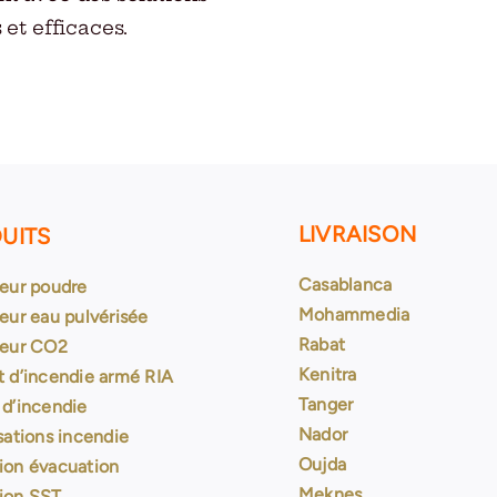
 et efficaces.
LIVRAISON
UITS
Casablanca
teur poudre
Mohammedia
eur eau pulvérisée
Rabat
teur CO2
Kenitra
t d’incendie armé RIA
Tanger
 d’incendie
Nador
sations incendie
Oujda
ion évacuation
Meknes
ion SST