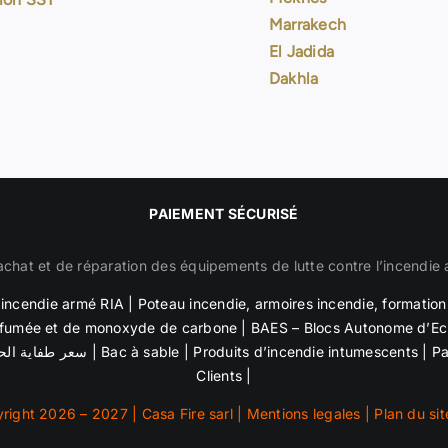
Marrakech
El Jadida
Dakhla
PAIEMENT SÉCURISÉ
achat et de réparation des équipements de lutte contre l’incendie
robinet d’incendie armé RIA
|
Poteau incendie
,
armoires incendie
,
formation 
 fumée et de
monoxyde de carbone | BAES – Blocs Autonome d’Ecl
سعر طفاية الح
|
Bac à sable
| Produits d’incendie intumescents |
Pa
Clients
|
ight 2026 – 2027 | Casa Fire sarl |
Mentions legales
|
Plan du sit