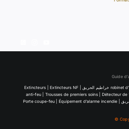
Guide d’
Extincteurs
|
Extincteurs NF
|
خراطيم الحريق 
anti-feu | Trousses de premiers soins |
Détecteur de
Porte coupe-feu |
Équipement d’alarme incendie
|
ريق
© Copyr