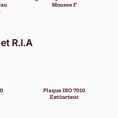
Eau
Mousse F
B
et R.I.A
10
Plaque ISO 7010
Extincteur