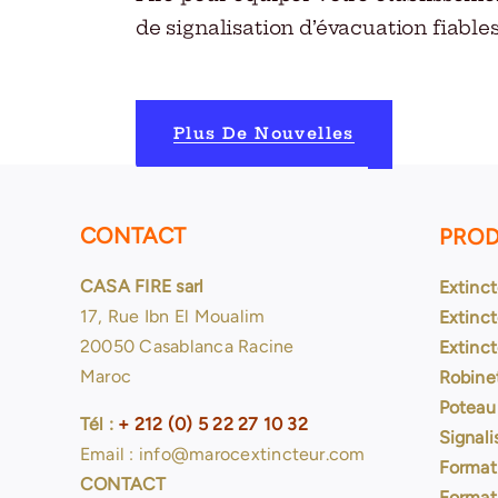
de signalisation d’évacuation fiables
Plus De Nouvelles
CONTACT
PROD
CASA FIRE sarl
Extinc
17, Rue Ibn El Moualim
Extinct
20050 Casablanca Racine
Extinc
Maroc
Robine
Poteau
Tél :
+ 212 (0) 5 22 27 10 32
Signali
Email : info@marocextincteur.com
Format
CONTACT
Format