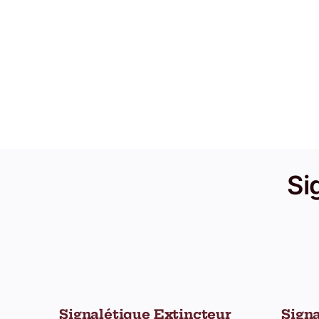
Si
Signalétique Extincteur
Signa