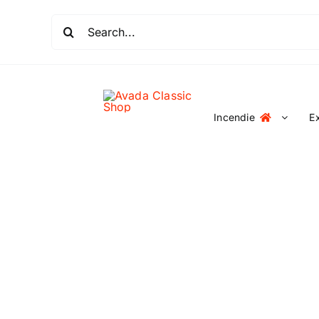
Passer
Rechercher:
au
contenu
Incendie
E