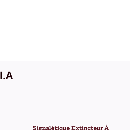
I.A
Signalétique Extincteur À