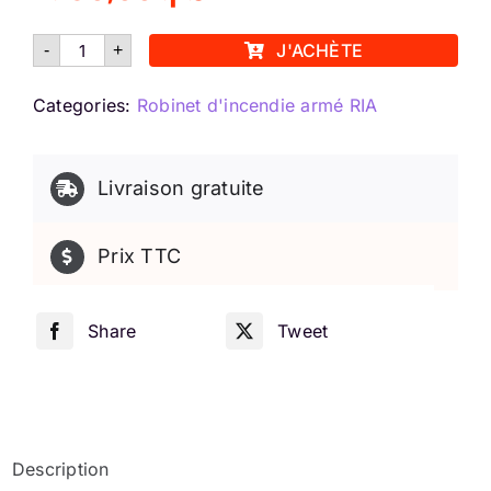
quantité
J'ACHÈTE
-
+
de
Robinet
d'incendie
Categories:
Robinet d'incendie armé RIA
DN33
Maroc
Livraison gratuite
Prix TTC
Share
Tweet
Description