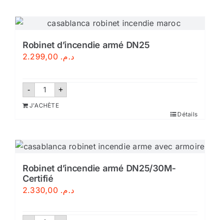
groupo
de
incendios
maroc
Robinet d’incendie armé DN25
2.299,00
د.م.
quantité
-
+
de
Robinet
J'ACHÈTE
d'incendie
Détails
armé
DN25
Robinet d’incendie armé DN25/30M-
Certifié
2.330,00
د.م.
quantité