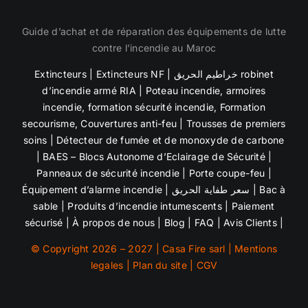
Guide d’achat et de réparation des équipements de lutte
contre l’incendie au Maroc
Extincteurs
|
Extincteurs NF
|
خراطيم الحريق robinet
d’incendie armé RIA
|
Poteau incendie
,
armoires
incendie
,
formation sécurité incendie, Formation
secourisme,
Couvertures anti-feu | Trousses de premiers
soins |
Détecteur de fumée et de
monoxyde de carbone
| BAES – Blocs Autonome d’Eclairage de Sécurité |
Panneaux de sécurité incendie
| Porte coupe-feu |
Équipement d’alarme incendie
|
سعر طفاية الحريق
|
Bac à
sable
| Produits d’incendie intumescents |
Paiement
sécurisé
|
À propos de nous
|
Blog
|
FAQ
|
Avis Clients
|
© Copyright 2026 – 2027 | Casa Fire sarl |
Mentions
legales
|
Plan du site
|
CGV