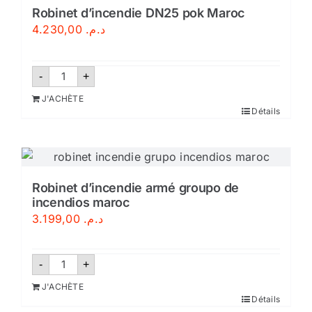
Robinet d’incendie DN25 pok Maroc
4.230,00
د.م.
quantité
-
+
de
Robinet
J'ACHÈTE
d'incendie
Détails
DN25
pok
Maroc
Robinet d’incendie armé groupo de
incendios maroc
3.199,00
د.م.
quantité
-
+
de
Robinet
J'ACHÈTE
d'incendie
Détails
armé