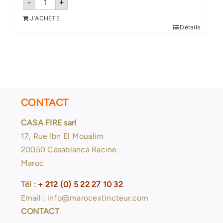
-
+
de
Robinet
J'ACHÈTE
d'incendie
Détails
armé
DN25/30M-
Certifié
CONTACT
CASA FIRE sarl
17, Rue Ibn El Moualim
20050 Casablanca Racine
Maroc
Tél :
+ 212 (0) 5 22 27 10 32
Email : info@marocextincteur.com
CONTACT