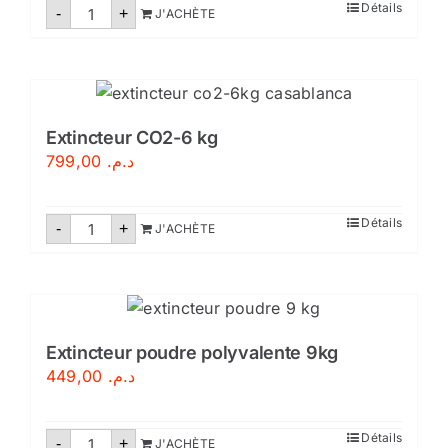
quantité
Détails
-
+
J'ACHÈTE
de
Extincteur
CO2-
5kg
Extincteur CO2-6 kg
799,00
د.م.
quantité
Détails
-
+
J'ACHÈTE
de
Extincteur
CO2-
6
kg
Extincteur poudre polyvalente 9kg
449,00
د.م.
quantité
Détails
-
+
J'ACHÈTE