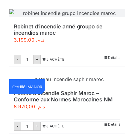
d'incendie
armé
DN25/30M-
Certifié
Robinet d’incendie armé groupo de
incendios maroc
3.199,00
د.م.
quantité
Détails
-
+
J'ACHÈTE
de
Robinet
d'incendie
armé
groupo
de
Certifié IMANOR
incendios
Poteau d’incendie Saphir Maroc –
maroc
Conforme aux Normes Marocaines NM
8.970,00
د.م.
quantité
Détails
-
+
J'ACHÈTE
de
Poteau