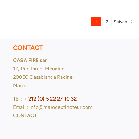
poudre
abce
6
kg
1
2
Suivant
CONTACT
CASA FIRE sarl
17, Rue Ibn El Moualim
20050 Casablanca Racine
Maroc
Tél :
+ 212 (0) 5 22 27 10 32
Email : info@marocextincteur.com
CONTACT