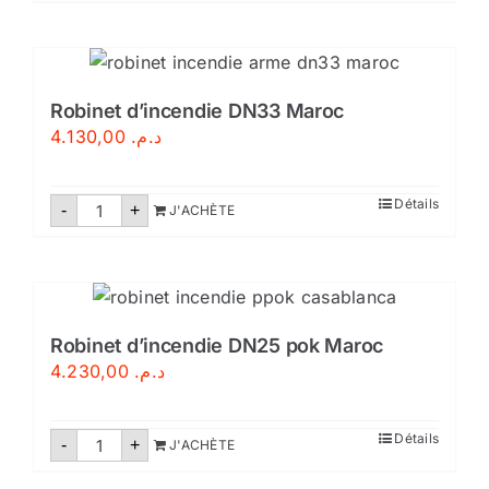
Boule
extincteur
anti
incendie
maroc
Robinet d’incendie DN33 Maroc
4.130,00
د.م.
quantité
Détails
-
+
J'ACHÈTE
de
Robinet
d'incendie
DN33
Maroc
Robinet d’incendie DN25 pok Maroc
4.230,00
د.م.
quantité
Détails
-
+
J'ACHÈTE
de
Robinet