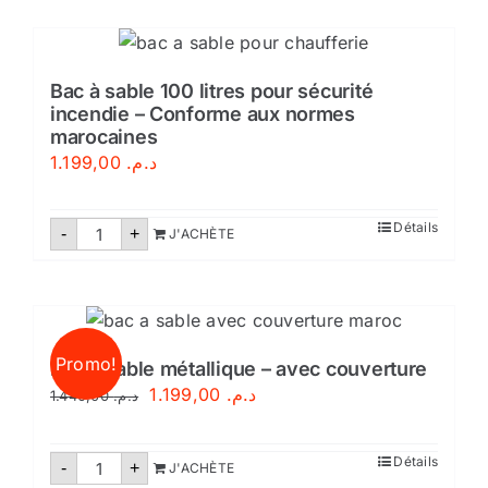
d'incendie
DN25
pok
Maroc
Bac à sable 100 litres pour sécurité
incendie – Conforme aux normes
marocaines
1.199,00
د.م.
quantité
Détails
-
+
J'ACHÈTE
de
Bac
à
sable
100
litres
pour
Promo!
sécurité
Bac à sable métallique – avec couverture
incendie
Le
Le
1.199,00
د.م.
1.440,00
د.م.
–
Conforme
prix
prix
aux
normes
initial
actuel
quantité
Détails
-
marocaines
+
J'ACHÈTE
de
était :
est :