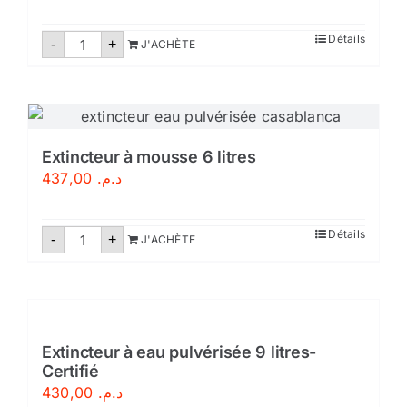
quantité
Détails
-
+
J'ACHÈTE
de
Extincteur
poudre
abc
9
kg
Extincteur à mousse 6 litres
437,00
د.م.
quantité
Détails
-
+
J'ACHÈTE
de
Extincteur
à
mousse
6
litres
Extincteur à eau pulvérisée 9 litres-
Certifié
430,00
د.م.