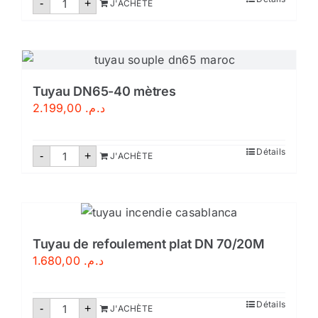
-
+
J'ACHÈTE
de
Tuyau
d’évacuation
d’eau
anti-
inondation
–
Tuyau
Tuyau DN65-40 mètres
de
2.199,00
د.م.
pompage
PVC
quantité
Détails
-
+
J'ACHÈTE
de
Tuyau
DN65-
40
mètres
Tuyau de refoulement plat DN 70/20M
1.680,00
د.م.
quantité
Détails
-
+
J'ACHÈTE
de