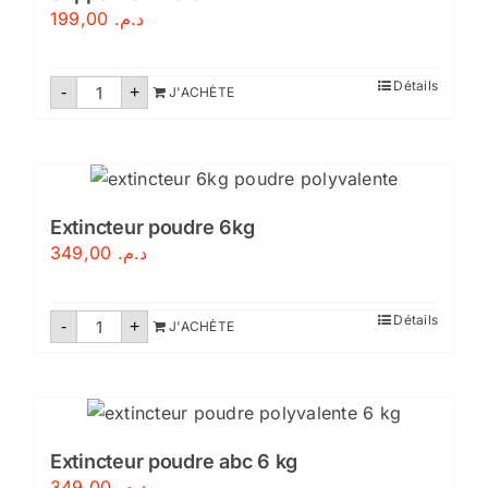
199,00
د.م.
quantité
Détails
-
+
J'ACHÈTE
de
Support
extincteur
Extincteur poudre 6kg
349,00
د.م.
quantité
Détails
-
+
J'ACHÈTE
de
Extincteur
poudre
6kg
Extincteur poudre abc 6 kg
349,00
د.م.