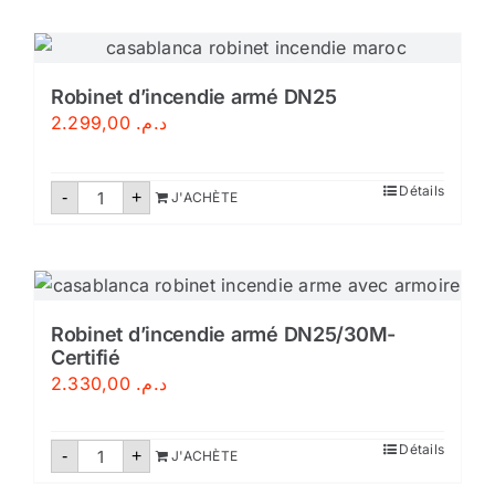
au
sol
extincteur
Robinet d’incendie armé DN25
2.299,00
د.م.
quantité
Détails
-
+
J'ACHÈTE
de
Robinet
d'incendie
armé
DN25
Robinet d’incendie armé DN25/30M-
Certifié
2.330,00
د.م.
quantité
Détails
-
+
J'ACHÈTE
de
Robinet