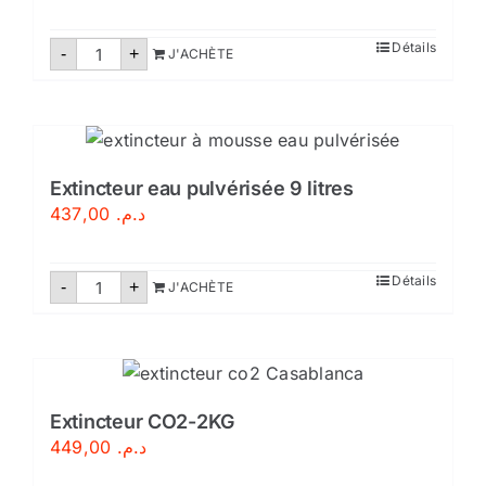
quantité
Détails
-
+
J'ACHÈTE
de
Extincteur
à
eau
pulvérisée
9
litres-
Certifié
Extincteur eau pulvérisée 9 litres
437,00
د.م.
quantité
Détails
-
+
J'ACHÈTE
de
Extincteur
eau
pulvérisée
9
litres
Extincteur CO2-2KG
449,00
د.م.