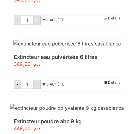
quantité
Détails
-
+
J'ACHÈTE
de
Extincteur
poudre
abc
6
kg
Extincteur eau pulvérisée 6 litres
369,00
د.م.
quantité
Détails
-
+
J'ACHÈTE
de
Extincteur
eau
pulvérisée
6
litres
Extincteur poudre abc 9 kg
449,00
د.م.