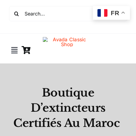
Passer
Rechercher:
au
FR
contenu
Toggle
Navigation
Incendie
Extincteurs
Boutique
D’extincteurs
Robinet incendie
Certifiés Au Maroc
Détection incendie