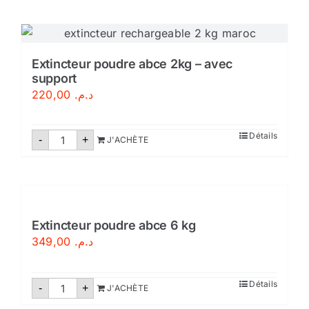
poudre
abce
2kg
Extincteur poudre abce 2kg – avec
support
220,00
د.م.
quantité
Détails
-
+
J'ACHÈTE
de
Extincteur
poudre
abce
2kg
-
avec
support
Extincteur poudre abce 6 kg
349,00
د.م.
quantité
Détails
-
+
J'ACHÈTE
de
Extincteur