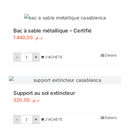
Bac
د.م. 1.199,00.
د.م. 1.440,00.
à
sable
métallique
–
avec
couverture
Bac à sable métallique – Certifié
1.440,00
د.م.
quantité
Détails
-
+
J'ACHÈTE
de
Bac
à
sable
métallique
–
Certifié
Support au sol extincteur
320,00
د.م.
quantité
Détails
-
+
J'ACHÈTE
de
Support