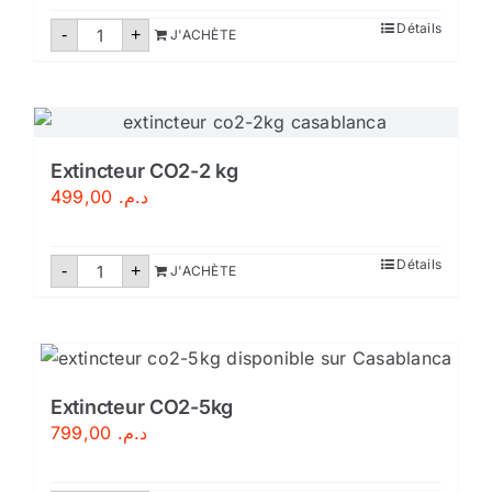
quantité
Détails
-
+
J'ACHÈTE
de
Extincteur
CO2-
2KG
Extincteur CO2-2 kg
499,00
د.م.
quantité
Détails
-
+
J'ACHÈTE
de
Extincteur
CO2-
2
kg
Extincteur CO2-5kg
799,00
د.م.