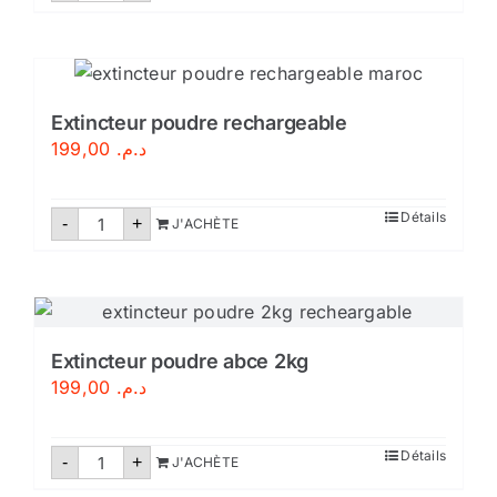
Tuyau
de
refoulement
plat
DN
70/20M
Extincteur poudre rechargeable
199,00
د.م.
quantité
Détails
-
+
J'ACHÈTE
de
Extincteur
poudre
rechargeable
Extincteur poudre abce 2kg
199,00
د.م.
quantité
Détails
-
+
J'ACHÈTE
de
Extincteur