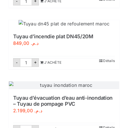
NM
-
+
J'ACHÈTE
de
était :
est :
Détecteur
de
د.م. 299,00.
د.م. 349,00.
fumée
NF
avec
certification
CE-
Tuyau d’incendie plat DN45/20M
Maroc
849,00
د.م.
quantité
Détails
-
+
J'ACHÈTE
de
Tuyau
d'incendie
plat
DN45/20M
Tuyau d’évacuation d’eau anti-inondation
– Tuyau de pompage PVC
2.199,00
د.م.
quantité
Détails