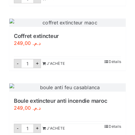
de
Extincteur
poudre
polyvalente
9kg
Coffret extincteur
249,00
د.م.
quantité
Détails
-
+
J'ACHÈTE
de
Coffret
extincteur
Boule extincteur anti incendie maroc
249,00
د.م.
quantité
Détails
-
+
J'ACHÈTE
de