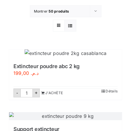
Montrer
50 produits
Extincteur poudre abc 2 kg
199,00
د.م.
quantité
Détails
-
+
J'ACHÈTE
de
Extincteur
poudre
abc
2
kg
Support extincteur