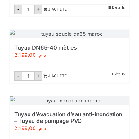
quantité
Détails
-
+
J'ACHÈTE
de
Tuyau
de
refoulement
plat
DN
70/20M
Tuyau DN65-40 mètres
2.199,00
د.م.
quantité
Détails
-
+
J'ACHÈTE
de
Tuyau
DN65-
40
mètres
Tuyau d’évacuation d’eau anti-inondation
– Tuyau de pompage PVC
2.199,00
د.م.