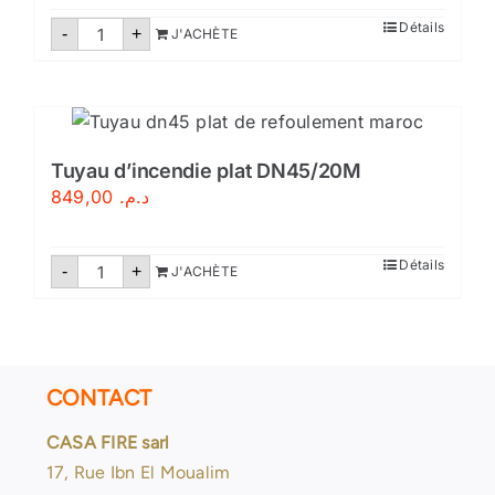
quantité
Détails
-
+
J'ACHÈTE
de
Tuyau
d’évacuation
d’eau
anti-
inondation
–
Tuyau
Tuyau d’incendie plat DN45/20M
de
849,00
د.م.
pompage
PVC
quantité
Détails
-
+
J'ACHÈTE
de
Tuyau
d'incendie
plat
DN45/20M
CONTACT
CASA FIRE sarl
17, Rue Ibn El Moualim