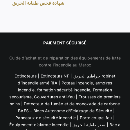
شهادة فحص طفاية الحريق
PAIEMENT SÉCURISÉ
Guide d’achat et de réparation des équipements de lutte
contre l’incendie au Maroc
Extincteurs
|
Extincteurs NF
|
خراطيم الحريق robinet
d’incendie armé RIA
|
Poteau incendie
,
armoires
incendie
,
formation sécurité incendie, Formation
secourisme,
Couvertures anti-feu | Trousses de premiers
soins |
Détecteur de fumée et de
monoxyde de carbone
| BAES – Blocs Autonome d’Eclairage de Sécurité |
Panneaux de sécurité incendie
| Porte coupe-feu |
Équipement d’alarme incendie
|
سعر طفاية الحريق
|
Bac à