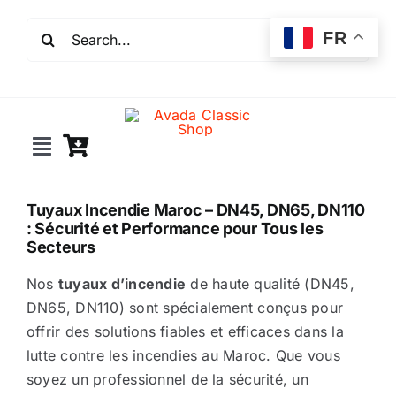
Passer
Rechercher:
au
FR
contenu
Toggle
Navigation
Incendie
Tuyaux Incendie Maroc – DN45, DN65, DN110
: Sécurité et Performance pour Tous les
Secteurs
Extincteurs
Nos
tuyaux d’incendie
de haute qualité (DN45,
DN65, DN110) sont spécialement conçus pour
Robinet incendie
offrir des solutions fiables et efficaces dans la
lutte contre les incendies au Maroc. Que vous
Détection incendie
soyez un professionnel de la sécurité, un