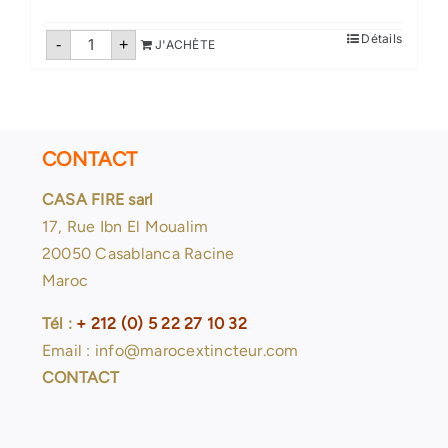
quantité
Détails
-
+
J'ACHÈTE
de
Extincteurs
poudre
50
Kg
pression
auxiliare
CONTACT
CASA FIRE sarl
17, Rue Ibn El Moualim
20050 Casablanca Racine
Maroc
Tél :
+ 212 (0) 5 22 27 10 32
Email : info@marocextincteur.com
CONTACT