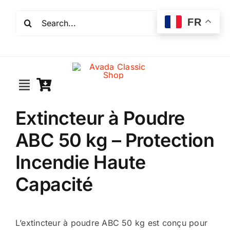
Passer
Rechercher:
au
FR
contenu
Toggle
Navigation
Extincteur à Poudre
Incendie
ABC 50 kg – Protection
Extincteurs
Incendie Haute
Capacité
Robinet incendie
Détection incendie
L’extincteur à poudre ABC 50 kg est conçu pour