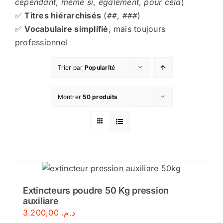
cependant
,
même si
,
également
,
pour cela
)
✅
Titres hiérarchisés
(
,
)
##
###
✅
Vocabulaire simplifié
, mais toujours
professionnel
Trier par
Popularité
Montrer
50 produits
Extincteurs poudre 50 Kg pression
auxiliare
3.200,00
د.م.