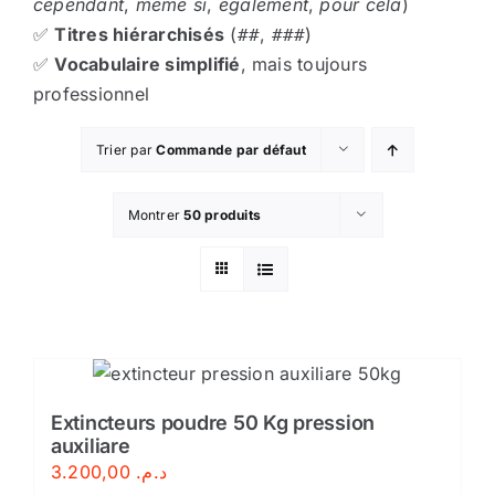
cependant
,
même si
,
également
,
pour cela
)
✅
Titres hiérarchisés
(
,
)
##
###
✅
Vocabulaire simplifié
, mais toujours
professionnel
Trier par
Commande par défaut
Montrer
50 produits
Extincteurs poudre 50 Kg pression
auxiliare
3.200,00
د.م.