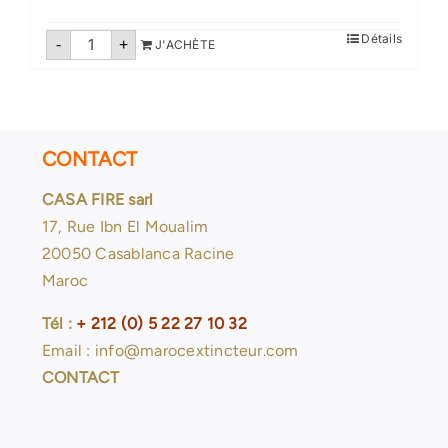
quantité
Détails
-
+
J'ACHÈTE
de
Extincteurs
poudre
50
Kg
pression
auxiliare
CONTACT
CASA FIRE sarl
17, Rue Ibn El Moualim
20050 Casablanca Racine
Maroc
Tél :
+ 212 (0) 5 22 27 10 32
Email : info@marocextincteur.com
CONTACT