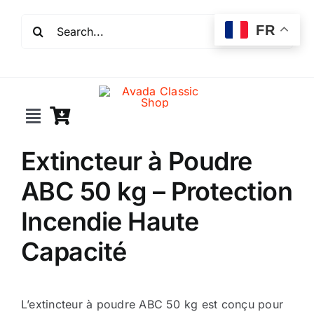
Passer
Rechercher:
au
FR
contenu
Toggle
Navigation
Extincteur à Poudre
Incendie
ABC 50 kg – Protection
Extincteurs
Incendie Haute
Capacité
Robinet incendie
Détection incendie
L’extincteur à poudre ABC 50 kg est conçu pour