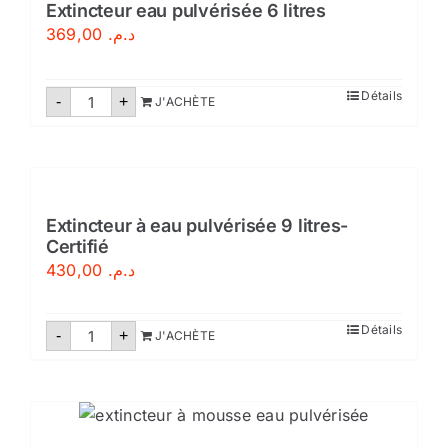
Extincteur eau pulvérisée 6 litres
369,00
د.م.
quantité
Détails
-
+
J'ACHÈTE
de
Extincteur
eau
pulvérisée
6
litres
Extincteur à eau pulvérisée 9 litres-
Certifié
430,00
د.م.
quantité
Détails
-
+
J'ACHÈTE
de
Extincteur
à
eau
pulvérisée
9
litres-