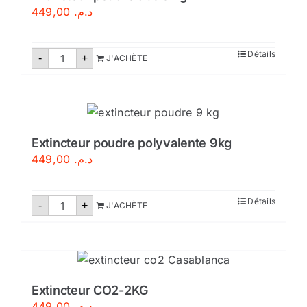
449,00
د.م.
quantité
Détails
-
+
J'ACHÈTE
de
Extincteur
poudre
abc
9
kg
Extincteur poudre polyvalente 9kg
449,00
د.م.
quantité
Détails
-
+
J'ACHÈTE
de
Extincteur
poudre
polyvalente
9kg
Extincteur CO2-2KG
449,00
د.م.