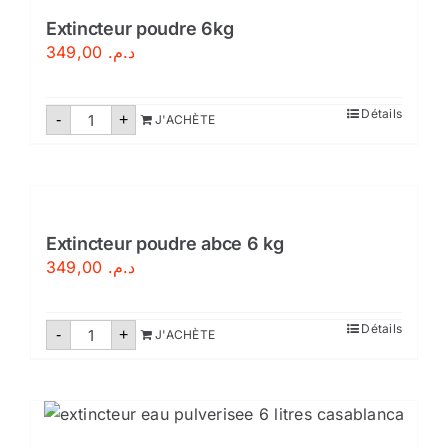
Extincteur poudre 6kg
Sécurité incendie
349,00
د.م.
BOUTIQUE
quantité
Détails
-
+
J'ACHÈTE
de
Extincteur
poudre
6kg
Extincteur poudre abce 6 kg
349,00
د.م.
quantité
Détails
-
+
J'ACHÈTE
de
Extincteur
poudre
abce
6
kg