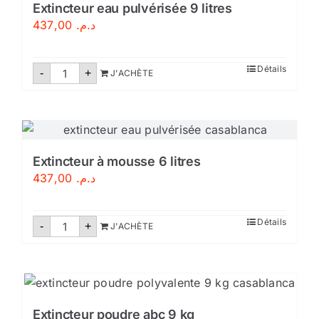
Certifié
Extincteur eau pulvérisée 9 litres
437,00
د.م.
quantité
Détails
-
+
J'ACHÈTE
de
Extincteur
eau
pulvérisée
9
litres
Extincteur à mousse 6 litres
437,00
د.م.
quantité
Détails
-
+
J'ACHÈTE
de
Extincteur
à
mousse
6
litres
Extincteur poudre abc 9 kg