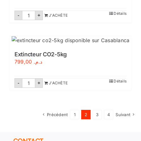
quantité
Détails
-
+
J'ACHÈTE
de
Extincteur
CO2-
6
kg
Extincteur CO2-5kg
799,00
د.م.
quantité
Détails
-
+
J'ACHÈTE
de
Extincteur
CO2-
5kg
Précédent
1
2
3
4
Suivant