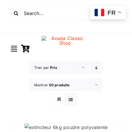
Passer
Rechercher:
au
FR
contenu
Toggle
Navigation
Incendie
Trier par
Prix
Extincteurs
Montrer
50 produits
Robinet incendie
Détection incendie