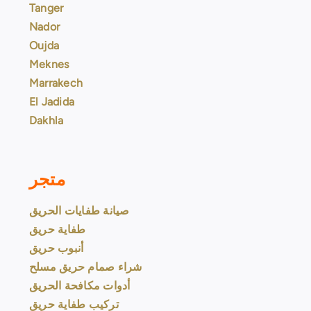
Tanger
Nador
Oujda
Meknes
Marrakech
El Jadida
Dakhla
متجر
صيانة طفايات الحريق
طفاية حريق
أنبوب حريق
شراء صمام حريق مسلح
أدوات مكافحة الحريق
تركيب طفاية حريق