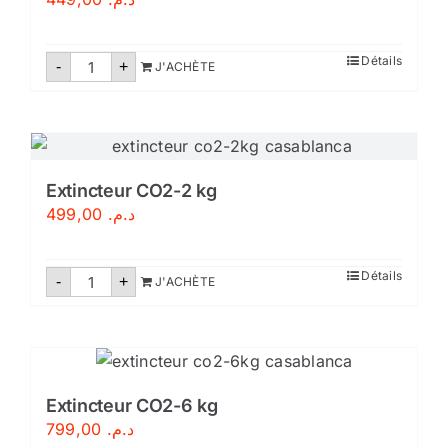
quantité
Détails
-
+
J'ACHÈTE
de
Extincteur
CO2-
2KG
Extincteur CO2-2 kg
499,00
د.م.
quantité
Détails
-
+
J'ACHÈTE
de
Extincteur
CO2-
2
kg
Extincteur CO2-6 kg
799,00
د.م.