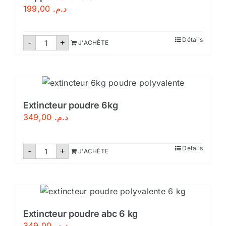
199,00
د.م.
quantité
Détails
-
+
J'ACHÈTE
de
Support
extincteur
Extincteur poudre 6kg
349,00
د.م.
quantité
Détails
-
+
J'ACHÈTE
de
Extincteur
poudre
6kg
Extincteur poudre abc 6 kg
349,00
د.م.