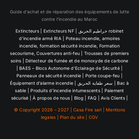
Guide d’achat et de réparation des équipements de lutte
contre l’incendie au Maroc
Extincteurs
|
Extincteurs NF
|
خراطيم الحريق robinet
d’incendie armé RIA
|
Poteau incendie
,
armoires
incendie
,
formation sécurité incendie, Formation
secourisme,
Couvertures anti-feu | Trousses de premiers
soins |
Détecteur de fumée et de
monoxyde de carbone
| BAES – Blocs Autonome d’Eclairage de Sécurité |
Panneaux de sécurité incendie
| Porte coupe-feu |
Équipement d’alarme incendie
|
سعر طفاية الحريق
|
Bac à
sable
| Produits d’incendie intumescents |
Paiement
sécurisé
|
À propos de nous
|
Blog
|
FAQ
|
Avis Clients
|
© Copyright 2026 – 2027 | Casa Fire sarl |
Mentions
legales
|
Plan du site
|
CGV