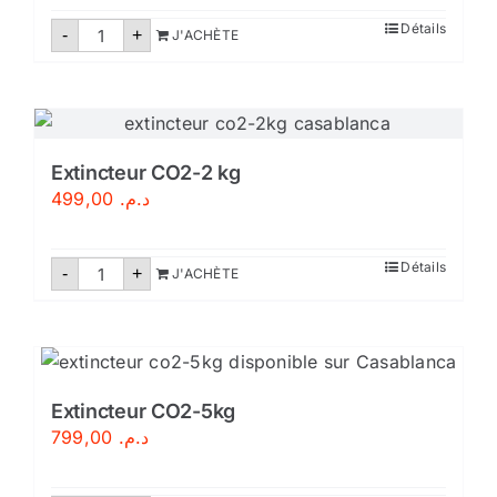
quantité
Détails
-
+
J'ACHÈTE
de
Extincteur
CO2-
2KG
Extincteur CO2-2 kg
499,00
د.م.
quantité
Détails
-
+
J'ACHÈTE
de
Extincteur
CO2-
2
kg
Extincteur CO2-5kg
799,00
د.م.