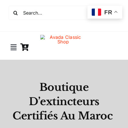
Passer
Rechercher:
au
FR
contenu
Toggle
Navigation
Incendie
Extincteurs
Boutique
D’extincteurs
Robinet incendie
Certifiés Au Maroc
Détection incendie