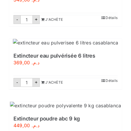
quantité
Détails
-
+
J'ACHÈTE
de
Extincteur
poudre
abc
6
kg
Extincteur eau pulvérisée 6 litres
369,00
د.م.
quantité
Détails
-
+
J'ACHÈTE
de
Extincteur
eau
pulvérisée
6
litres
Extincteur poudre abc 9 kg
449,00
د.م.