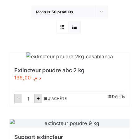
Montrer
50 produits
Extincteur poudre abc 2 kg
199,00
د.م.
quantité
Détails
-
+
J'ACHÈTE
de
Extincteur
poudre
abc
2
kg
Support extincteur