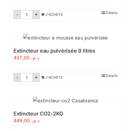
quantité
Détails
-
+
J'ACHÈTE
de
Extincteur
à
eau
pulvérisée
9
litres-
Certifié
Extincteur eau pulvérisée 9 litres
437,00
د.م.
quantité
Détails
-
+
J'ACHÈTE
de
Extincteur
eau
pulvérisée
9
litres
Extincteur CO2-2KG
449,00
د.م.