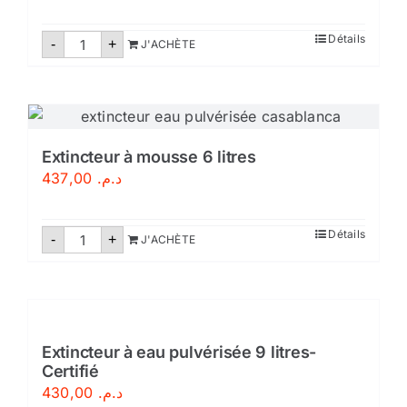
quantité
Détails
-
+
J'ACHÈTE
de
Extincteur
poudre
abc
9
kg
Extincteur à mousse 6 litres
437,00
د.م.
quantité
Détails
-
+
J'ACHÈTE
de
Extincteur
à
mousse
6
litres
Extincteur à eau pulvérisée 9 litres-
Certifié
430,00
د.م.