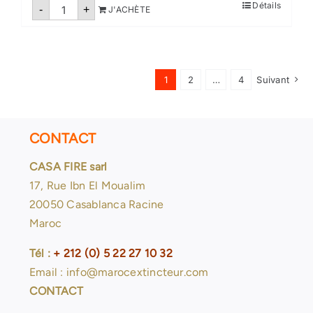
quantité
Détails
-
+
J'ACHÈTE
de
Extincteur
CO2-
5kg
1
2
…
4
Suivant
CONTACT
CASA FIRE sarl
17, Rue Ibn El Moualim
20050 Casablanca Racine
Maroc
Tél :
+ 212 (0) 5 22 27 10 32
Email : info@marocextincteur.com
CONTACT