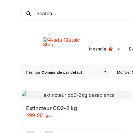
Passer
Rechercher:
au
contenu
Incendie
E
Trier par
Commande par défaut
Montrer
Extincteur CO2-2 kg
499,00
د.م.