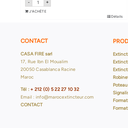
quantité
-
+
de
Extincteur
J'ACHÈTE
CO2-
Détails
2
kg
CONTACT
PROD
CASA FIRE sarl
Extinc
17, Rue Ibn El Moualim
Extinct
20050 Casablanca Racine
Extinc
Maroc
Robine
Poteau
Tél :
+ 212 (0) 5 22 27 10 32
Signali
Email : info@marocextincteur.com
Format
CONTACT
Format