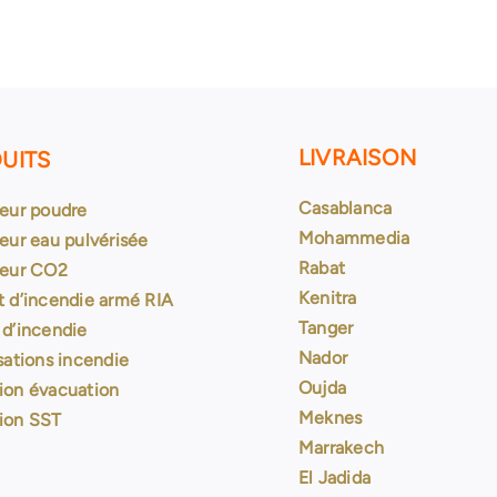
LIVRAISON
UITS
Casablanca
teur poudre
Mohammedia
eur eau pulvérisée
Rabat
teur CO2
Kenitra
t d’incendie armé RIA
Tanger
 d’incendie
Nador
sations incendie
Oujda
ion évacuation
Meknes
ion SST
Marrakech
El Jadida