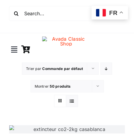
Passer
Rechercher:
au
FR
contenu
Toggle
Navigation
Incendie
Trier par
Commande par défaut
Extincteurs
Montrer
50 produits
Robinet incendie
Détection incendie