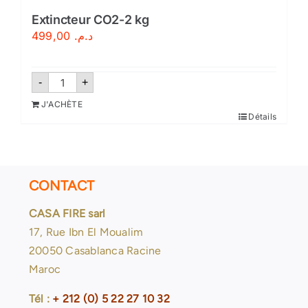
Extincteur CO2-2 kg
Sécurité incendie
499,00
د.م.
BOUTIQUE
quantité
-
+
de
Extincteur
J'ACHÈTE
CO2-
Détails
2
kg
CONTACT
CASA FIRE sarl
17, Rue Ibn El Moualim
20050 Casablanca Racine
Maroc
Tél :
+ 212 (0) 5 22 27 10 32