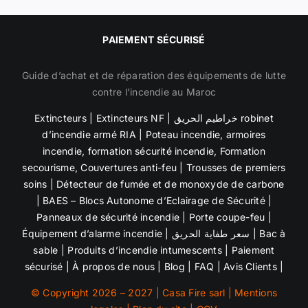
PAIEMENT SÉCURISÉ
Guide d’achat et de réparation des équipements de lutte
contre l’incendie au Maroc
Extincteurs
|
Extincteurs NF
|
خراطيم الحريق robinet
d’incendie armé RIA
|
Poteau incendie
,
armoires
incendie
,
formation sécurité incendie, Formation
secourisme,
Couvertures anti-feu | Trousses de premiers
soins |
Détecteur de fumée et de
monoxyde de carbone
| BAES – Blocs Autonome d’Eclairage de Sécurité |
Panneaux de sécurité incendie
| Porte coupe-feu |
Équipement d’alarme incendie
|
سعر طفاية الحريق
|
Bac à
sable
| Produits d’incendie intumescents |
Paiement
sécurisé
|
À propos de nous
|
Blog
|
FAQ
|
Avis Clients
|
© Copyright 2026 – 2027 | Casa Fire sarl |
Mentions