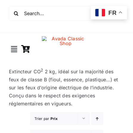
Passer
Rechercher:
au
FR
contenu
Toggle
Navigation
Incendie
2
Extincteur CO
2 kg, idéal sur la majorité des
feux de classe B (fioul, essence, plastique…) et
Extincteurs
sur les feux d’origine électrique de l’industrie.
Conçu dans le respect des exigences
réglementaires en vigueurs.
Robinet incendie
Trier par
Prix
Détection incendie