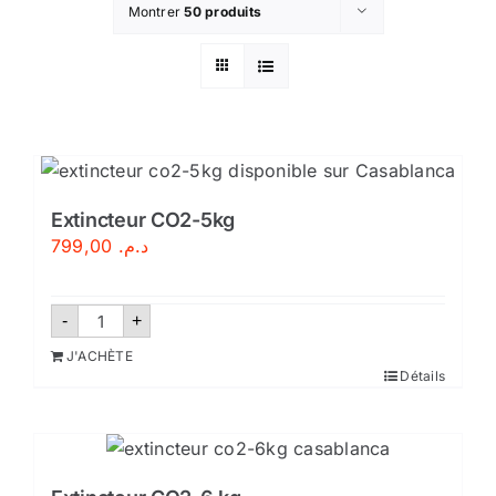
Montrer
50 produits
Sécurité incendie
BOUTIQUE
Extincteur CO2-5kg
799,00
د.م.
quantité
-
+
de
Extincteur
J'ACHÈTE
CO2-
Détails
5kg