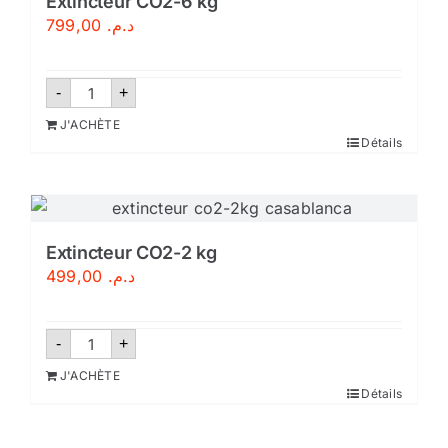
Extincteur CO2-6 kg
799,00
د.م.
quantité
-
+
de
Extincteur
J'ACHÈTE
CO2-
Détails
6
kg
Extincteur CO2-2 kg
499,00
د.م.
quantité
-
+
de
Extincteur
J'ACHÈTE
CO2-
Détails
2
kg