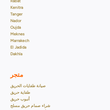
Rabat
Kenitra
Tanger
Nador
Oujda
Meknes
Marrakech
El Jadida
Dakhla
متجر
صيانة طفايات الحريق
طفاية حريق
أنبوب حريق
شراء صمام حريق مسلح