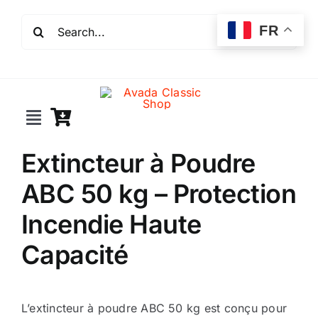
Passer
Rechercher:
au
FR
contenu
Toggle
Navigation
Extincteur à Poudre
Incendie
ABC 50 kg – Protection
Extincteurs
Incendie Haute
Capacité
Robinet incendie
Détection incendie
L’extincteur à poudre ABC 50 kg est conçu pour