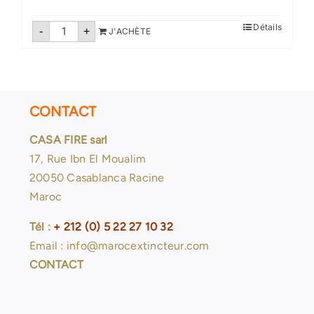
quantité
Détails
-
+
J'ACHÈTE
de
Extincteurs
poudre
50
Kg
pression
auxiliare
CONTACT
CASA FIRE sarl
17, Rue Ibn El Moualim
20050 Casablanca Racine
Maroc
Tél :
+ 212 (0) 5 22 27 10 32
Email : info@marocextincteur.com
CONTACT