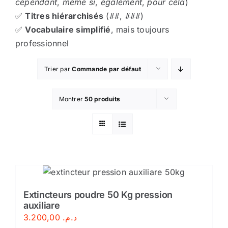
cependant
,
même si
,
également
,
pour cela
)
✅
Titres hiérarchisés
(
,
)
##
###
✅
Vocabulaire simplifié
, mais toujours
professionnel
Trier par
Commande par défaut
Montrer
50 produits
Extincteurs poudre 50 Kg pression
auxiliare
3.200,00
د.م.