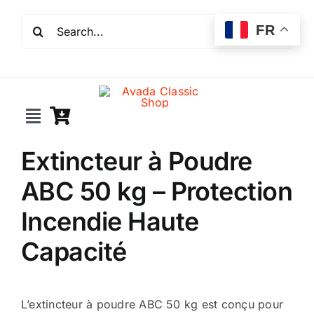
Passer
Rechercher:
au
FR
contenu
Toggle
Navigation
Extincteur à Poudre
Incendie
ABC 50 kg – Protection
Extincteurs
Incendie Haute
Capacité
Robinet incendie
Détection incendie
L’extincteur à poudre ABC 50 kg est conçu pour