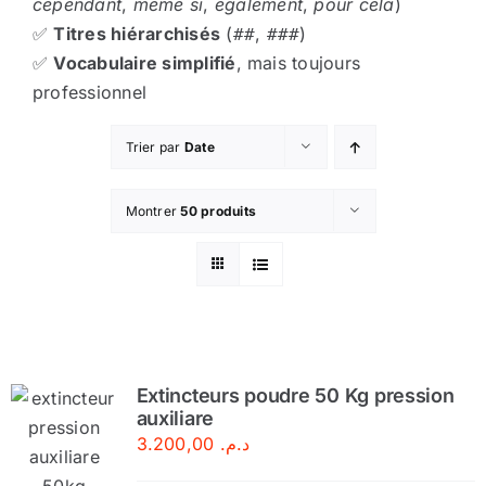
cependant
,
même si
,
également
,
pour cela
)
✅
Titres hiérarchisés
(
,
)
##
###
✅
Vocabulaire simplifié
, mais toujours
professionnel
Trier par
Date
Montrer
50 produits
Extincteurs poudre 50 Kg pression
auxiliare
3.200,00
د.م.