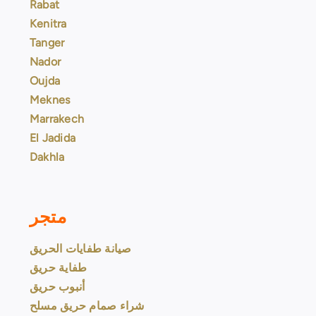
Rabat
Kenitra
Tanger
Nador
Oujda
Meknes
Marrakech
El Jadida
Dakhla
متجر
صيانة طفايات الحريق
طفاية حريق
أنبوب حريق
شراء صمام حريق مسلح