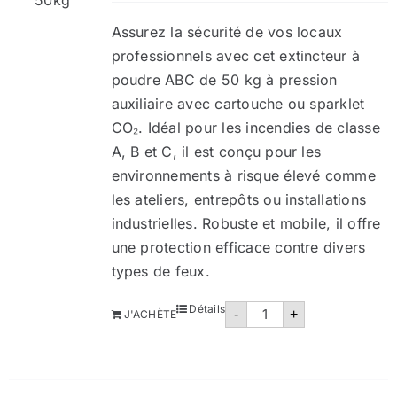
Assurez la sécurité de vos locaux
professionnels avec cet extincteur à
poudre ABC de 50 kg à pression
auxiliaire avec cartouche ou sparklet
CO₂. Idéal pour les incendies de classe
A, B et C, il est conçu pour les
environnements à risque élevé comme
les ateliers, entrepôts ou installations
industrielles. Robuste et mobile, il offre
une protection efficace contre divers
types de feux.
quantité
Détails
-
+
J'ACHÈTE
de
Extincteurs
poudre
50
Kg
pression