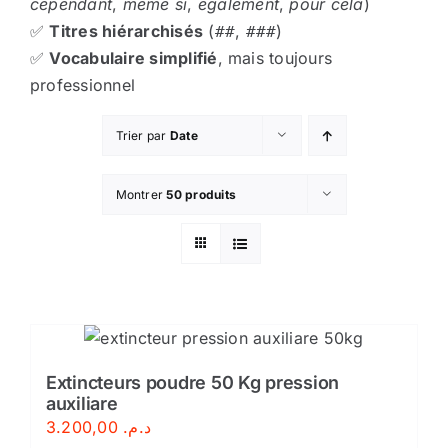
cependant
,
même si
,
également
,
pour cela
)
✅
Titres hiérarchisés
(
,
)
##
###
✅
Vocabulaire simplifié
, mais toujours
professionnel
Trier par
Date
Montrer
50 produits
Extincteurs poudre 50 Kg pression
auxiliare
3.200,00
د.م.