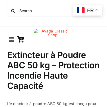
Passer
Rechercher:
au
FR
contenu
Toggle
Navigation
Extincteur à Poudre
Incendie
ABC 50 kg – Protection
Extincteurs
Incendie Haute
Capacité
Robinet incendie
Détection incendie
L’extincteur à poudre ABC 50 kg est conçu pour