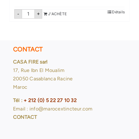
quantité
Détails
-
+
J'ACHÈTE
de
Extincteurs
poudre
50
Kg
pression
auxiliare
CONTACT
CASA FIRE sarl
17, Rue Ibn El Moualim
20050 Casablanca Racine
Maroc
Tél :
+ 212 (0) 5 22 27 10 32
Email : info@marocextincteur.com
CONTACT