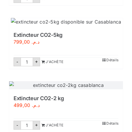
de
Extincteur
CO2-
6
kg
Extincteur CO2-5kg
799,00
د.م.
quantité
Détails
-
+
J'ACHÈTE
de
Extincteur
CO2-
5kg
Extincteur CO2-2 kg
499,00
د.م.
quantité
Détails
-
+
J'ACHÈTE
de