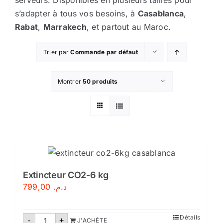
serveurs. Disponibles en plusieurs tailles pour
s’adapter à tous vos besoins, à
Casablanca
,
Sécurité incendie
Rabat
,
Marrakech
, et partout au Maroc.
BOUTIQUE
Trier par
Commande par défaut
Montrer
50 produits
Extincteur CO2-6 kg
799,00
د.م.
quantité
Détails
-
+
J'ACHÈTE