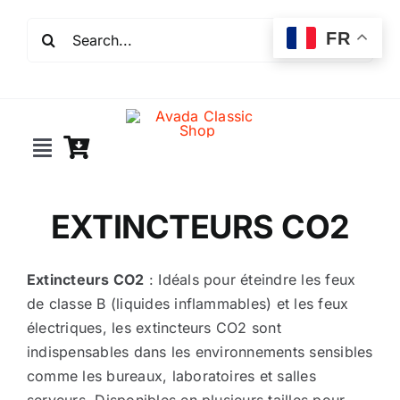
Passer
Rechercher:
au
FR
contenu
Toggle
Navigation
Incendie
EXTINCTEURS CO2
Extincteurs
Extincteurs CO2
: Idéals pour éteindre les feux
de classe B (liquides inflammables) et les feux
Robinet incendie
électriques, les extincteurs CO2 sont
indispensables dans les environnements sensibles
Détection incendie
comme les bureaux, laboratoires et salles