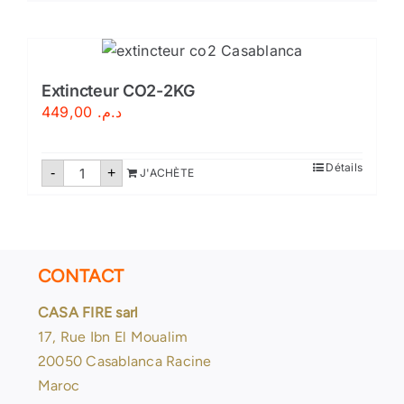
Extincteur
CO2-
2
kg
Extincteur CO2-2KG
449,00
د.م.
quantité
Détails
-
+
J'ACHÈTE
de
Extincteur
CO2-
2KG
CONTACT
CASA FIRE sarl
17, Rue Ibn El Moualim
20050 Casablanca Racine
Maroc