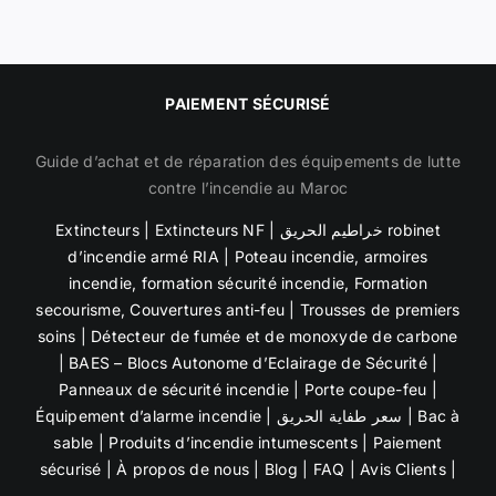
PAIEMENT SÉCURISÉ
Guide d’achat et de réparation des équipements de lutte
contre l’incendie au Maroc
Extincteurs
|
Extincteurs NF
|
خراطيم الحريق robinet
d’incendie armé RIA
|
Poteau incendie
,
armoires
incendie
,
formation sécurité incendie, Formation
secourisme,
Couvertures anti-feu | Trousses de premiers
soins |
Détecteur de fumée et de
monoxyde de carbone
| BAES – Blocs Autonome d’Eclairage de Sécurité |
Panneaux de sécurité incendie
| Porte coupe-feu |
Équipement d’alarme incendie
|
سعر طفاية الحريق
|
Bac à
sable
| Produits d’incendie intumescents |
Paiement
sécurisé
|
À propos de nous
|
Blog
|
FAQ
|
Avis Clients
|