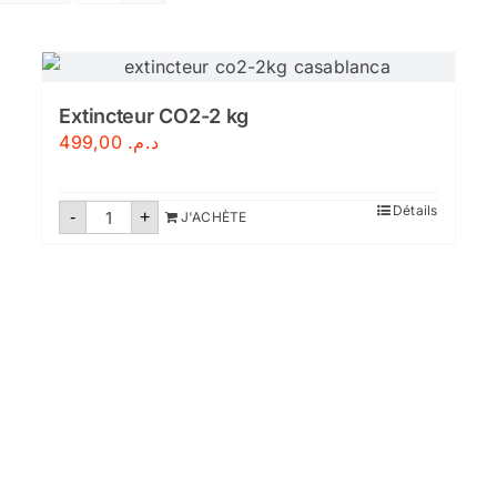
Extincteur CO2-2 kg
499,00
د.م.
quantité
Détails
-
+
J'ACHÈTE
de
Extincteur
CO2-
2
kg