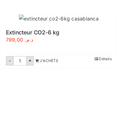
Extincteur CO2-6 kg
799,00
د.م.
quantité
Détails
-
+
J'ACHÈTE
de
Extincteur
CO2-
6
kg