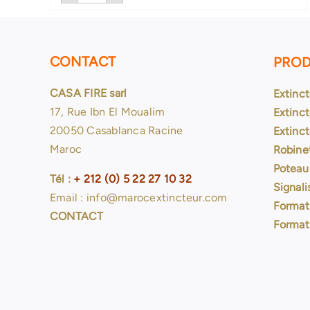
Extincteur
CO2-
5kg
CONTACT
PROD
CASA FIRE sarl
Extinc
17, Rue Ibn El Moualim
Extinct
20050 Casablanca Racine
Extinc
Maroc
Robine
Poteau
Tél :
+ 212 (0) 5 22 27 10 32
Signali
Email : info@marocextincteur.com
Format
CONTACT
Format