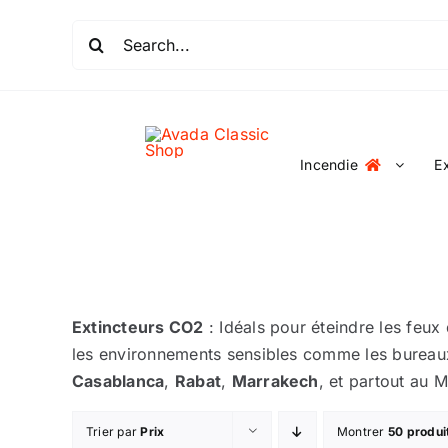
Passer
Rechercher:
au
contenu
Incendie
E
Extincteurs CO2
: Idéals pour éteindre les feux
les environnements sensibles comme les bureaux, 
Casablanca
,
Rabat
,
Marrakech
, et partout au 
Trier par
Prix
Montrer
50 produi