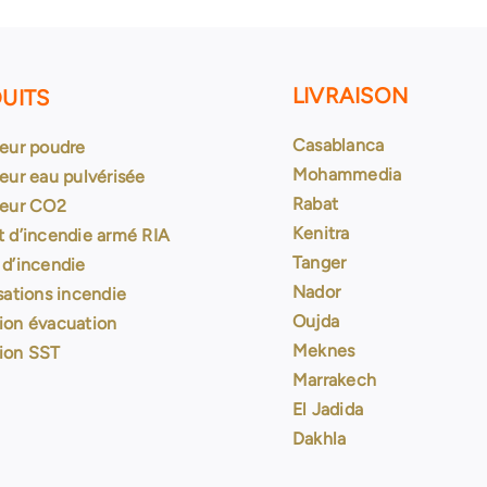
LIVRAISON
UITS
Casablanca
teur poudre
Mohammedia
eur eau pulvérisée
Rabat
teur CO2
Kenitra
t d’incendie armé RIA
Tanger
 d’incendie
Nador
sations incendie
Oujda
ion évacuation
Meknes
ion SST
Marrakech
El Jadida
Dakhla