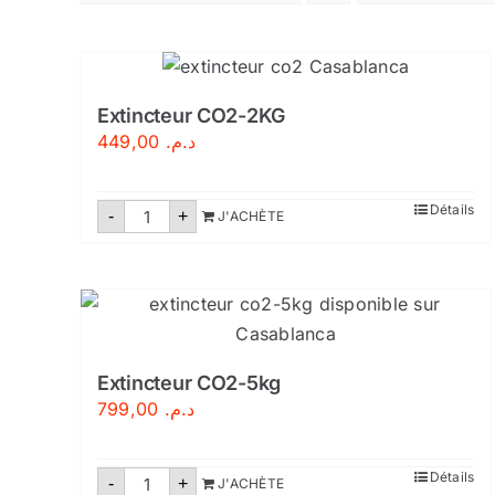
Extincteur CO2-2KG
449,00
د.م.
quantité
Détails
-
+
J'ACHÈTE
de
Extincteur
CO2-
2KG
Extincteur CO2-5kg
799,00
د.م.
quantité
Détails
-
+
J'ACHÈTE
de