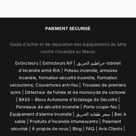
PAIEMENT SÉCURISÉ
Guide d’achat et de réparation des équipements de lutte
contre l’incendie au Maroc
Extincteurs
|
Extincteurs NF
|
خراطيم الحريق robinet
d’incendie armé RIA
|
Poteau incendie
,
armoires
incendie
,
formation sécurité incendie, Formation
secourisme,
Couvertures anti-feu | Trousses de premiers
soins |
Détecteur de fumée et de
monoxyde de carbone
| BAES – Blocs Autonome d’Eclairage de Sécurité |
Panneaux de sécurité incendie
| Porte coupe-feu |
Équipement d’alarme incendie
|
سعر طفاية الحريق
|
Bac à
sable
| Produits d’incendie intumescents |
Paiement
sécurisé
|
À propos de nous
|
Blog
|
FAQ
|
Avis Clients
|