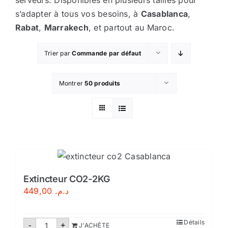
serveurs. Disponibles en plusieurs tailles pour
s’adapter à tous vos besoins, à
Casablanca
,
Sécurité incendie
Rabat
,
Marrakech
, et partout au Maroc.
BOUTIQUE
Trier par
Commande par défaut
Montrer
50 produits
Extincteur CO2-2KG
449,00
د.م.
quantité
Détails
-
+
J'ACHÈTE