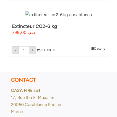
Extincteur
CO2-
5kg
Extincteur CO2-6 kg
799,00
د.م.
quantité
Détails
-
+
J'ACHÈTE
de
Extincteur
CO2-
6
kg
CONTACT
CASA FIRE sarl
17, Rue Ibn El Moualim
20050 Casablanca Racine
Maroc