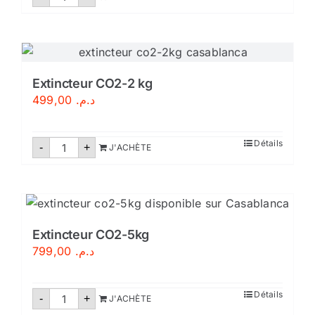
de
Extincteur
CO2-
2KG
Extincteur CO2-2 kg
499,00
د.م.
quantité
Détails
-
+
J'ACHÈTE
de
Extincteur
CO2-
2
kg
Extincteur CO2-5kg
799,00
د.م.
quantité
Détails
-
+
J'ACHÈTE
de