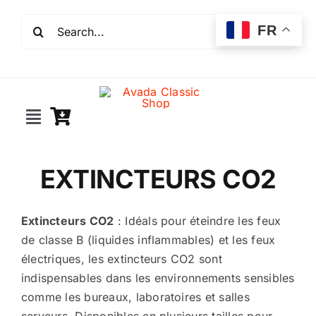
Passer
Rechercher:
au
FR
contenu
Toggle
Navigation
Incendie
EXTINCTEURS CO2
Extincteurs
Extincteurs CO2
: Idéals pour éteindre les feux
de classe B (liquides inflammables) et les feux
Robinet incendie
électriques, les extincteurs CO2 sont
indispensables dans les environnements sensibles
Détection incendie
comme les bureaux, laboratoires et salles