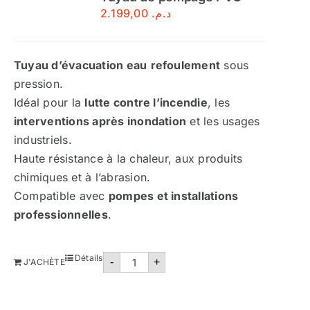
2.199,00
د.م.
Tuyau d’évacuation eau
refoulement
sous
pression.
Idéal pour la
lutte contre l’incendie
, les
interventions après inondation
et les usages
industriels.
Haute résistance à la chaleur, aux produits
chimiques et à l’abrasion.
Compatible avec
pompes et installations
professionnelles
.
quantité
Détails
-
+
J'ACHÈTE
de
Tuyau
d’évacuation
d’eau