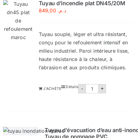
Tuyau d’incendie plat DN45/20M
849,00
د.م.
Sécurité incendie
BOUTIQUE
Tuyau souple, léger et ultra résistant,
conçu pour le refoulement intensif en
milieu industriel. Paroi intérieure lisse,
haute résistance à la chaleur, à
l’abrasion et aux produits chimiques.
quantité
Détails
-
+
J'ACHÈTE
de
Tuyau
d'incendie
plat
DN45/20M
Tuyau d’évacuation d’eau anti-inond
Tuyau de pompage PVC