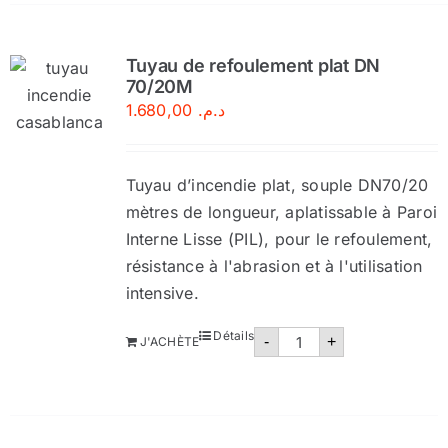
anti-
inondation
–
Tuyau
Tuyau de refoulement plat DN
de
pompage
70/20M
PVC
1.680,00
د.م.
Tuyau d’incendie plat, souple DN70/20
mètres de longueur, aplatissable à Paroi
Interne Lisse (PIL), pour le refoulement,
résistance à l'abrasion et à l'utilisation
intensive.
quantité
Détails
-
+
J'ACHÈTE
de
Tuyau
de
refoulement
plat
DN
70/20M