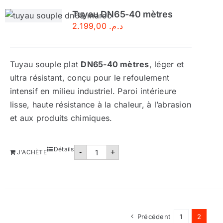
Tuyau DN65-40 mètres
2.199,00
د.م.
Tuyau souple plat
DN65-40 mètres
, léger et
ultra résistant, conçu pour le refoulement
intensif en milieu industriel. Paroi intérieure
lisse, haute résistance à la chaleur, à l’abrasion
et aux produits chimiques.
quantité
Détails
-
+
J'ACHÈTE
de
Tuyau
DN65-
40
mètres
Précédent
1
2