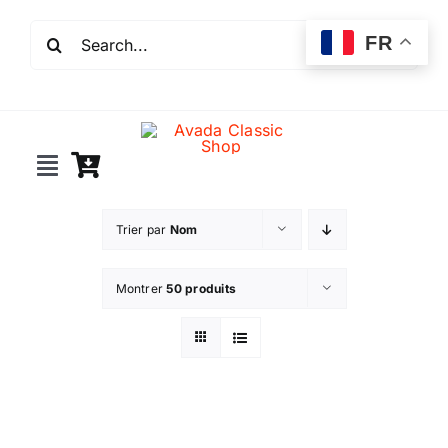
Passer
Rechercher:
au
FR
contenu
Toggle
Navigation
Incendie
Trier par
Nom
Extincteurs
Montrer
50 produits
Robinet incendie
Détection incendie