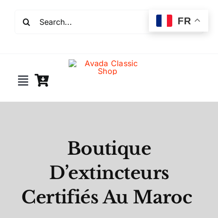
Passer
Rechercher:
au
FR
contenu
Toggle
Navigation
Incendie
Extincteurs
Boutique
D’extincteurs
Robinet incendie
Certifiés Au Maroc
Détection incendie