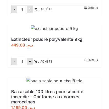
quantité
Détails
-
+
J'ACHÈTE
de
Extincteur
CO2-
2KG
Extincteur poudre polyvalente 9kg
449,00
د.م.
quantité
Détails
-
+
J'ACHÈTE
de
Extincteur
poudre
polyvalente
9kg
Bac à sable 100 litres pour sécurité
incendie – Conforme aux normes
marocaines
1.199,00
د.م.