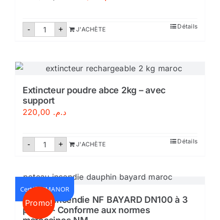
prix
prix
initial
actuel
quantité
Détails
-
+
J'ACHÈTE
de
était :
est :
Bac
د.م. 1.199,00.
د.م. 1.440,00.
à
sable
métallique
–
avec
couverture
Extincteur poudre abce 2kg – avec
support
220,00
د.م.
quantité
Détails
-
+
J'ACHÈTE
de
Extincteur
poudre
abce
2kg
-
Certifié IMANOR
avec
Poteau incendie NF BAYARD DN100 à 3
Promo!
support
prises – Conforme aux normes