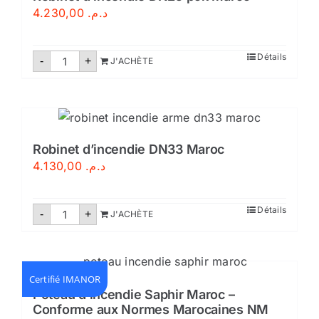
4.230,00
د.م.
quantité
Détails
-
+
J'ACHÈTE
de
Robinet
d'incendie
DN25
pok
Maroc
Robinet d’incendie DN33 Maroc
4.130,00
د.م.
quantité
Détails
-
+
J'ACHÈTE
de
Robinet
d'incendie
DN33
Maroc
Certifié IMANOR
Poteau d’incendie Saphir Maroc –
Conforme aux Normes Marocaines NM