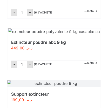
quantité
Détails
-
+
J'ACHÈTE
de
Robinet
d'incendie
armé
DN25
Extincteur poudre abc 9 kg
449,00
د.م.
quantité
Détails
-
+
J'ACHÈTE
de
Extincteur
poudre
abc
9
kg
Support extincteur
199,00
د.م.