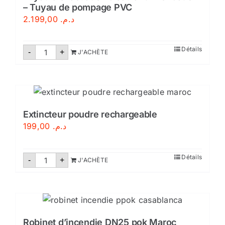
– Tuyau de pompage PVC
2.199,00
د.م.
quantité
Détails
-
+
J'ACHÈTE
de
Tuyau
d’évacuation
d’eau
anti-
inondation
–
Tuyau
Extincteur poudre rechargeable
de
199,00
د.م.
pompage
PVC
quantité
Détails
-
+
J'ACHÈTE
de
Extincteur
poudre
rechargeable
Robinet d’incendie DN25 pok Maroc