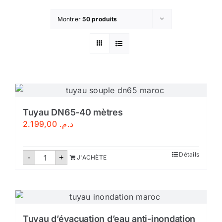
Montrer
50 produits
Tuyau DN65-40 mètres
2.199,00
د.م.
quantité
Détails
-
+
J'ACHÈTE
de
Tuyau
DN65-
40
mètres
Tuyau d’évacuation d’eau anti-inondation