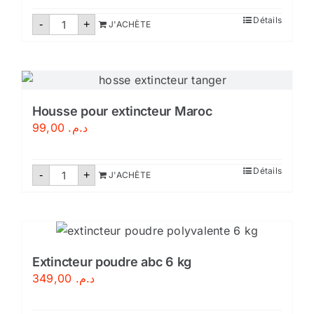
initial
actuel
quantité
Détails
-
+
J'ACHÈTE
de
était :
est :
Détecteur
de
د.م. 299,00.
د.م. 349,00.
fumée
NF
avec
certification
CE-
Housse pour extincteur Maroc
Maroc
99,00
د.م.
quantité
Détails
-
+
J'ACHÈTE
de
Housse
pour
extincteur
Maroc
Extincteur poudre abc 6 kg
349,00
د.م.