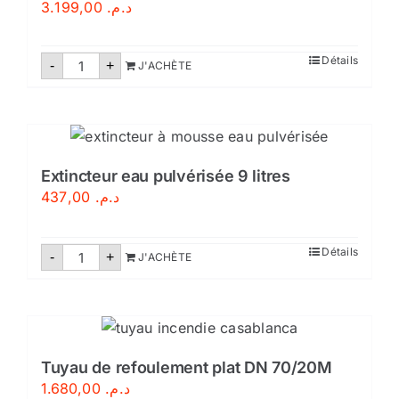
3.199,00
د.م.
quantité
Détails
-
+
J'ACHÈTE
de
Robinet
d'incendie
armé
groupo
de
incendios
maroc
Extincteur eau pulvérisée 9 litres
437,00
د.م.
quantité
Détails
-
+
J'ACHÈTE
de
Extincteur
eau
pulvérisée
9
litres
Tuyau de refoulement plat DN 70/20M
1.680,00
د.م.