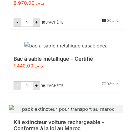
8.970,00
د.م.
quantité
Détails
-
+
J'ACHÈTE
de
Poteau
d'incendie
Saphir
Maroc
-
Conforme
aux
Bac à sable métallique – Certifié
Normes
1.440,00
د.م.
Marocaines
NM
quantité
Détails
-
+
J'ACHÈTE
de
Bac
à
sable
métallique
–
Certifié
Kit extincteur voiture rechargeable –
Conforme à la loi au Maroc