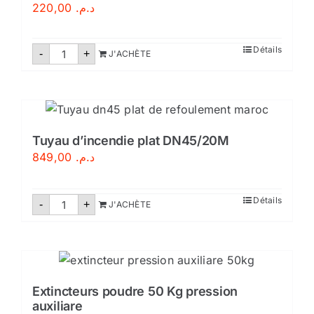
220,00
د.م.
quantité
Détails
-
+
J'ACHÈTE
de
Kit
extincteur
voiture
rechargeable
–
Conforme
à
Tuyau d’incendie plat DN45/20M
la
849,00
د.م.
loi
au
Maroc
quantité
Détails
-
+
J'ACHÈTE
de
Tuyau
d'incendie
plat
DN45/20M
Extincteurs poudre 50 Kg pression
auxiliare