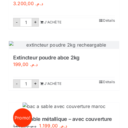
3.200,00
د.م.
quantité
Détails
-
+
J'ACHÈTE
de
Extincteurs
poudre
50
Kg
pression
auxiliare
Extincteur poudre abce 2kg
199,00
د.م.
quantité
Détails
-
+
J'ACHÈTE
de
Extincteur
poudre
abce
2kg
Promo!
Bac à sable métallique – avec couverture
Le
Le
1.199,00
د.م.
1.440,00
د.م.