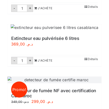
quantité
Détails
-
+
J'ACHÈTE
de
Support
extincteur
Extincteur eau pulvérisée 6 litres
369,00
د.م.
quantité
Détails
-
+
J'ACHÈTE
de
Extincteur
eau
pulvérisée
6
litres
Promo!
Détecteur de fumée NF avec certification
CE-Maroc
Le
Le
299,00
د.م.
349,00
د.م.
prix
prix