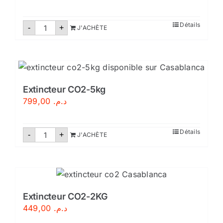
quantité
Détails
-
+
J'ACHÈTE
de
Tuyau
de
refoulement
plat
DN
70/20M
Extincteur CO2-5kg
799,00
د.م.
quantité
Détails
-
+
J'ACHÈTE
de
Extincteur
CO2-
5kg
Extincteur CO2-2KG
449,00
د.م.