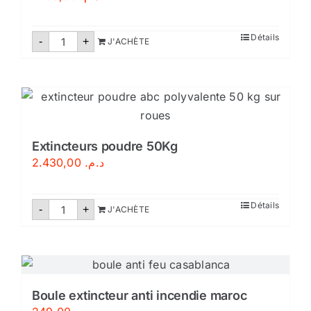
quantité
Détails
-
+
J'ACHÈTE
de
Bac
à
sable
100
litres
pour
sécurité
incendie
Extincteurs poudre 50Kg
–
Conforme
2.430,00
د.م.
aux
normes
marocaines
quantité
Détails
-
+
J'ACHÈTE
de
Extincteurs
poudre
50Kg
Boule extincteur anti incendie maroc