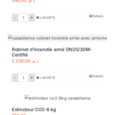
249,00
د.م.
quantité
Détails
-
+
J'ACHÈTE
de
Boule
extincteur
anti
incendie
maroc
Robinet d’incendie armé DN25/30M-
Certifié
2.330,00
د.م.
quantité
Détails
-
+
J'ACHÈTE
de
Robinet
d'incendie
armé
DN25/30M-
Certifié
Extincteur CO2-6 kg