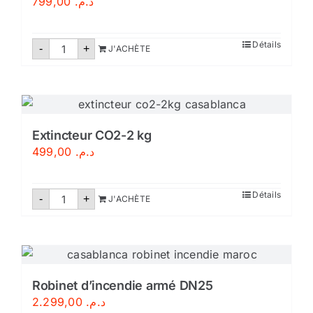
799,00
د.م.
quantité
Détails
-
+
J'ACHÈTE
de
Extincteur
CO2-
6
kg
Extincteur CO2-2 kg
499,00
د.م.
quantité
Détails
-
+
J'ACHÈTE
de
Extincteur
CO2-
2
kg
Robinet d’incendie armé DN25
2.299,00
د.م.