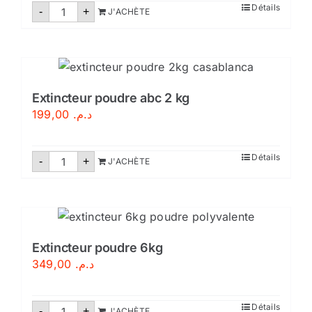
quantité
Détails
-
+
J'ACHÈTE
de
Extincteur
poudre
abc
6
kg
Extincteur poudre abc 2 kg
199,00
د.م.
quantité
Détails
-
+
J'ACHÈTE
de
Extincteur
poudre
abc
2
kg
Extincteur poudre 6kg
349,00
د.م.
quantité
Détails
-
+
J'ACHÈTE