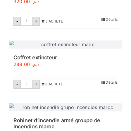
320,00
د.م.
quantité
Détails
-
+
J'ACHÈTE
de
Support
au
sol
extincteur
Coffret extincteur
249,00
د.م.
quantité
Détails
-
+
J'ACHÈTE
de
Coffret
extincteur
Robinet d’incendie armé groupo de
incendios maroc