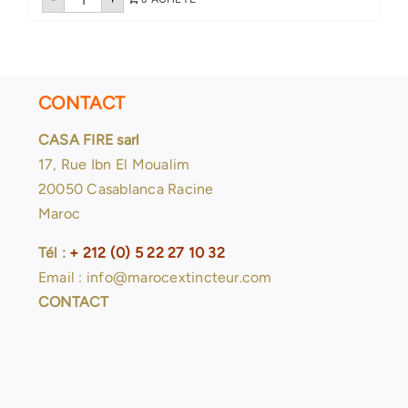
de
Extincteur
poudre
6kg
CONTACT
CASA FIRE sarl
17, Rue Ibn El Moualim
20050 Casablanca Racine
Maroc
Tél :
+ 212 (0) 5 22 27 10 32
Email : info@marocextincteur.com
CONTACT