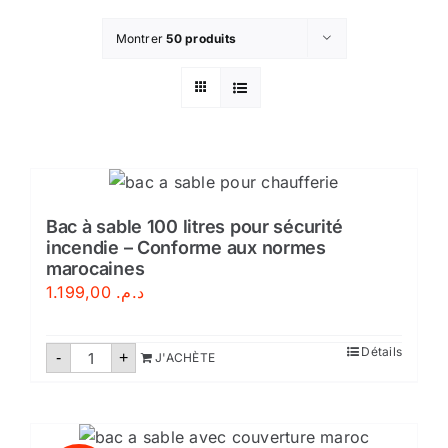
Montrer
50 produits
Bac à sable 100 litres pour sécurité
incendie – Conforme aux normes
marocaines
1.199,00
د.م.
quantité
Détails
-
+
J'ACHÈTE
de
Bac
à
sable
100
litres