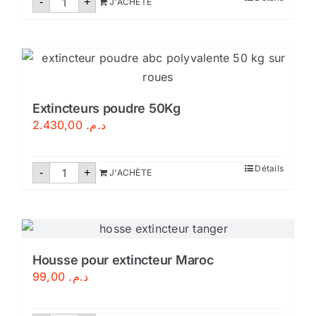
-
+
J'ACHÈTE
de
Extincteurs
poudre
50
Kg
pression
auxiliare
Extincteurs poudre 50Kg
2.430,00
د.م.
quantité
Détails
-
+
J'ACHÈTE
de
Extincteurs
poudre
50Kg
Housse pour extincteur Maroc
99,00
د.م.