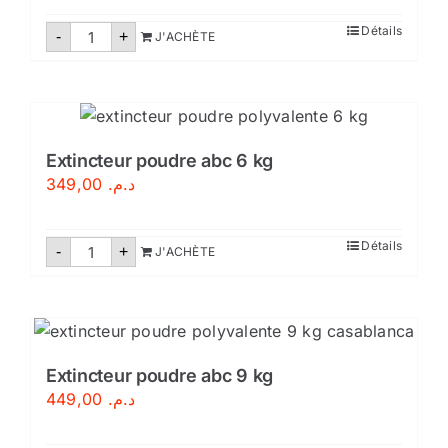
quantité
Détails
-
+
J'ACHÈTE
de
Extincteur
poudre
abc
2
kg
Extincteur poudre abc 6 kg
349,00
د.م.
quantité
Détails
-
+
J'ACHÈTE
de
Extincteur
poudre
abc
6
kg
Extincteur poudre abc 9 kg
449,00
د.م.