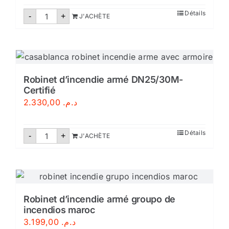
aux
normes
quantité
Détails
-
marocaines
+
J'ACHÈTE
de
NM
Robinet
d'incendie
armé
DN25
Robinet d’incendie armé DN25/30M-
Certifié
2.330,00
د.م.
quantité
Détails
-
+
J'ACHÈTE
de
Robinet
d'incendie
armé
DN25/30M-
Certifié
Robinet d’incendie armé groupo de
incendios maroc
3.199,00
د.م.