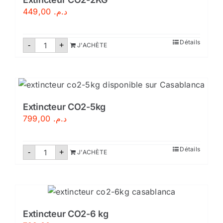
449,00
د.م.
quantité
Détails
-
+
J'ACHÈTE
de
Extincteur
CO2-
2KG
Extincteur CO2-5kg
799,00
د.م.
quantité
Détails
-
+
J'ACHÈTE
de
Extincteur
CO2-
5kg
Extincteur CO2-6 kg