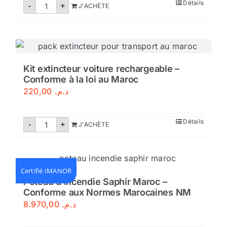
quantité
Détails
-
+
J'ACHÈTE
de
Housse
pour
extincteur
Maroc
Kit extincteur voiture rechargeable –
Conforme à la loi au Maroc
220,00
د.م.
quantité
Détails
-
+
J'ACHÈTE
de
Kit
extincteur
voiture
rechargeable
–
Certifié IMANOR
Conforme
Poteau d’incendie Saphir Maroc –
à
Conforme aux Normes Marocaines NM
la
loi
8.970,00
د.م.
au
Maroc