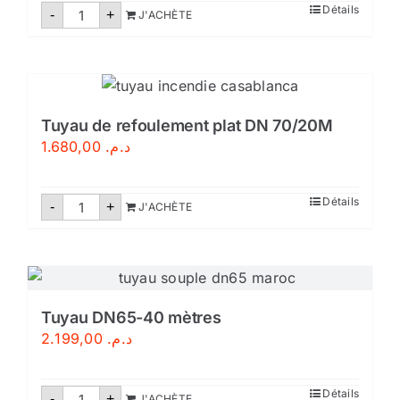
quantité
Détails
-
+
J'ACHÈTE
de
Tuyau
d’évacuation
d’eau
anti-
inondation
–
Tuyau
Tuyau de refoulement plat DN 70/20M
de
1.680,00
د.م.
pompage
PVC
quantité
Détails
-
+
J'ACHÈTE
de
Tuyau
de
refoulement
plat
DN
70/20M
Tuyau DN65-40 mètres
2.199,00
د.م.
quantité
Détails
-
+
J'ACHÈTE