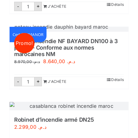
quantité
Détails
-
+
J'ACHÈTE
de
Poteau
d'incendie
Saphir
Maroc
-
Certifié IMANOR
Conforme
Poteau incendie NF BAYARD DN100 à 3
Promo!
aux
prises – Conforme aux normes
Normes
Marocaines
marocaines NM
NM
Le
Le
8.640,00
د.م.
8.970,00
د.م.
prix
prix
initial
actuel
quantité
Détails
-
+
J'ACHÈTE
de
était :
est :
Poteau
incendie
د.م. 8.640,00.
د.م. 8.970,00.
NF
BAYARD
DN100
à
3
Robinet d’incendie armé DN25
prises
2.299,00
د.م.
-
Conforme