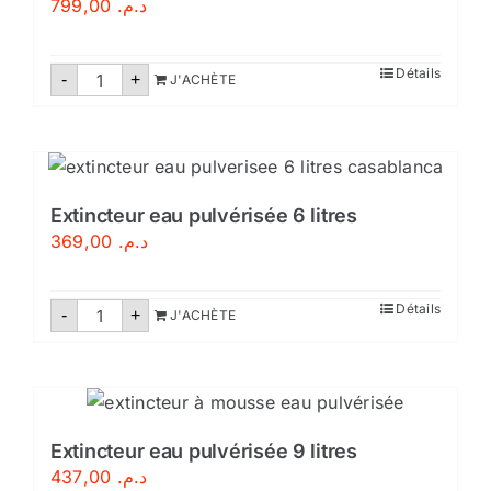
799,00
د.م.
quantité
Détails
-
+
J'ACHÈTE
de
Extincteur
CO2-
6
kg
Extincteur eau pulvérisée 6 litres
369,00
د.م.
quantité
Détails
-
+
J'ACHÈTE
de
Extincteur
eau
pulvérisée
6
litres
Extincteur eau pulvérisée 9 litres
437,00
د.م.