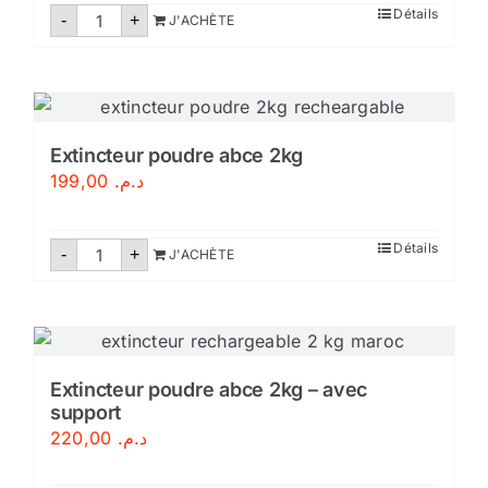
quantité
Détails
-
+
J'ACHÈTE
de
Extincteur
poudre
abc
9
kg
Extincteur poudre abce 2kg
199,00
د.م.
quantité
Détails
-
+
J'ACHÈTE
de
Extincteur
poudre
abce
2kg
Extincteur poudre abce 2kg – avec
support
220,00
د.م.