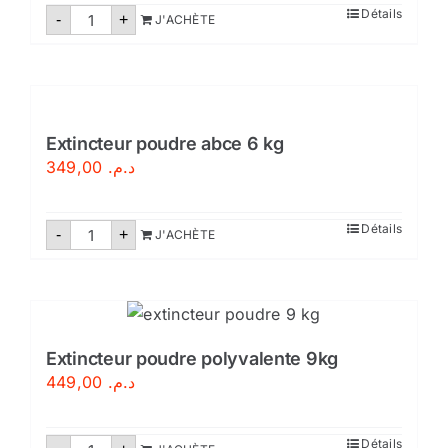
quantité
Détails
-
+
J'ACHÈTE
de
Extincteur
poudre
abce
2kg
-
avec
support
Extincteur poudre abce 6 kg
349,00
د.م.
quantité
Détails
-
+
J'ACHÈTE
de
Extincteur
poudre
abce
6
kg
Extincteur poudre polyvalente 9kg
449,00
د.م.
quantité
Détails