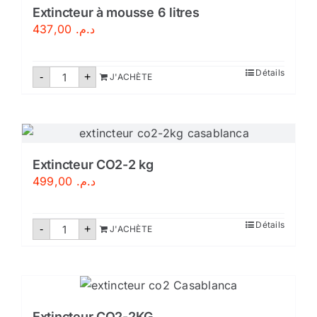
Certifié
Extincteur à mousse 6 litres
437,00
د.م.
quantité
Détails
-
+
J'ACHÈTE
de
Extincteur
à
mousse
6
litres
Extincteur CO2-2 kg
499,00
د.م.
quantité
Détails
-
+
J'ACHÈTE
de
Extincteur
CO2-
2
kg
Extincteur CO2-2KG