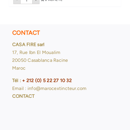
de
Tuyau
DN65-
40
mètres
CONTACT
CASA FIRE sarl
17, Rue Ibn El Moualim
20050 Casablanca Racine
Maroc
Tél :
+ 212 (0) 5 22 27 10 32
Email : info@marocextincteur.com
CONTACT