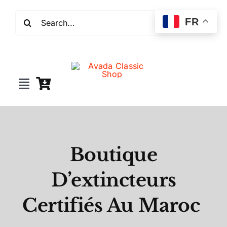
Passer
Rechercher:
au
FR
contenu
Toggle
Navigation
Incendie
Extincteurs
Boutique
D’extincteurs
Robinet incendie
Certifiés Au Maroc
Détection incendie