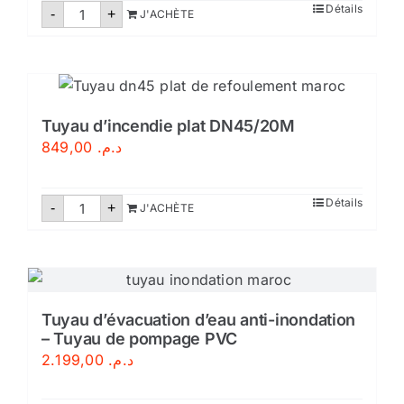
quantité
Détails
-
+
J'ACHÈTE
de
Support
extincteur
Tuyau d’incendie plat DN45/20M
849,00
د.م.
quantité
Détails
-
+
J'ACHÈTE
de
Tuyau
d'incendie
plat
DN45/20M
Tuyau d’évacuation d’eau anti-inondation
– Tuyau de pompage PVC
2.199,00
د.م.