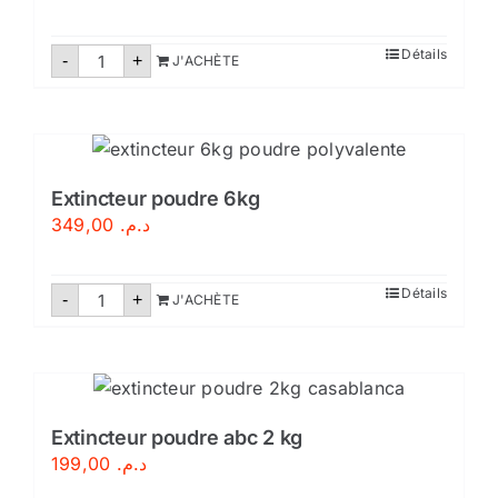
quantité
Détails
-
+
J'ACHÈTE
de
Extincteur
eau
pulvérisée
9
litres
Extincteur poudre 6kg
349,00
د.م.
quantité
Détails
-
+
J'ACHÈTE
de
Extincteur
poudre
6kg
Extincteur poudre abc 2 kg
199,00
د.م.