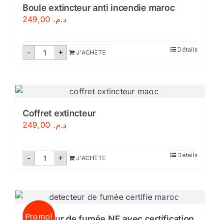
Boule extincteur anti incendie maroc
249,00
د.م.
quantité
Détails
-
+
J'ACHÈTE
de
Boule
extincteur
anti
incendie
maroc
Coffret extincteur
249,00
د.م.
quantité
Détails
-
+
J'ACHÈTE
de
Coffret
extincteur
Promo!
Détecteur de fumée NF avec certification