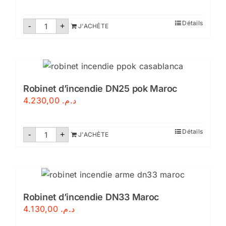
quantité
Détails
-
+
J'ACHÈTE
de
Robinet
d'incendie
armé
groupo
de
incendios
maroc
Robinet d’incendie DN25 pok Maroc
4.230,00
د.م.
quantité
Détails
-
+
J'ACHÈTE
de
Robinet
d'incendie
DN25
pok
Maroc
Robinet d’incendie DN33 Maroc
4.130,00
د.م.