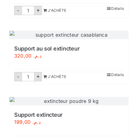
quantité
Détails
-
+
J'ACHÈTE
de
Robinet
d'incendie
DN33
Maroc
Support au sol extincteur
320,00
د.م.
quantité
Détails
-
+
J'ACHÈTE
de
Support
au
sol
extincteur
Support extincteur
199,00
د.م.