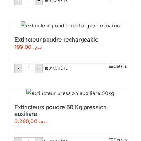
-
+
J'ACHÈTE
de
Extincteur
poudre
polyvalente
9kg
Extincteur poudre rechargeable
199,00
د.م.
quantité
Détails
-
+
J'ACHÈTE
de
Extincteur
poudre
rechargeable
Extincteurs poudre 50 Kg pression
auxiliare
3.200,00
د.م.
quantité
Détails