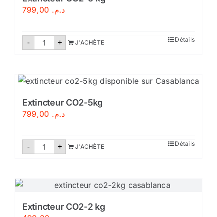
799,00
د.م.
quantité
Détails
-
+
J'ACHÈTE
de
Extincteur
CO2-
6
kg
Extincteur CO2-5kg
799,00
د.م.
quantité
Détails
-
+
J'ACHÈTE
de
Extincteur
CO2-
5kg
Extincteur CO2-2 kg