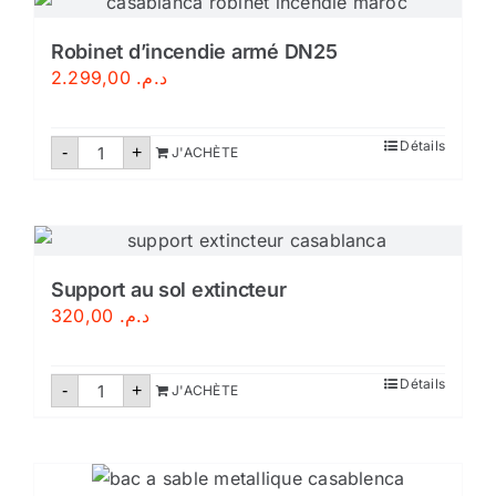
Certifié
Robinet d’incendie armé DN25
2.299,00
د.م.
quantité
Détails
-
+
J'ACHÈTE
de
Robinet
d'incendie
armé
DN25
Support au sol extincteur
320,00
د.م.
quantité
Détails
-
+
J'ACHÈTE
de
Support
au
sol
extincteur