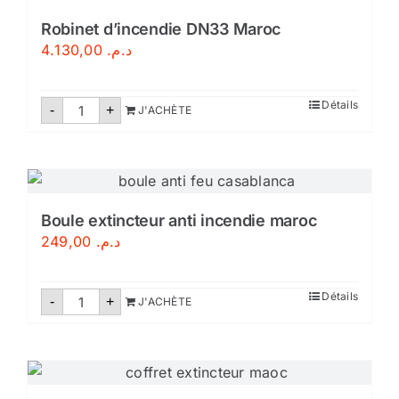
Robinet d’incendie DN33 Maroc
4.130,00
د.م.
quantité
Détails
-
+
J'ACHÈTE
de
Robinet
d'incendie
DN33
Maroc
Boule extincteur anti incendie maroc
249,00
د.م.
quantité
Détails
-
+
J'ACHÈTE
de
Boule
extincteur
anti
incendie
maroc