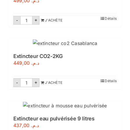
499,00
د.م.
quantité
Détails
-
+
J'ACHÈTE
de
Extincteur
CO2-
2
kg
Extincteur CO2-2KG
449,00
د.م.
quantité
Détails
-
+
J'ACHÈTE
de
Extincteur
CO2-
2KG
Extincteur eau pulvérisée 9 litres
437,00
د.م.