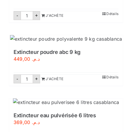
quantité
Détails
-
+
J'ACHÈTE
de
Extincteur
à
mousse
6
litres
Extincteur poudre abc 9 kg
449,00
د.م.
quantité
Détails
-
+
J'ACHÈTE
de
Extincteur
poudre
abc
9
kg
Extincteur eau pulvérisée 6 litres
369,00
د.م.