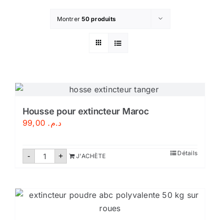
Montrer
50 produits
Housse pour extincteur Maroc
99,00
د.م.
quantité
Détails
-
+
J'ACHÈTE
de
Housse
pour
extincteur
Maroc