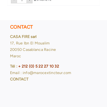
de
Extincteur
poudre
abc
2
kg
CONTACT
CASA FIRE sarl
17, Rue Ibn El Moualim
20050 Casablanca Racine
Maroc
Tél :
+ 212 (0) 5 22 27 10 32
Email : info@marocextincteur.com
CONTACT