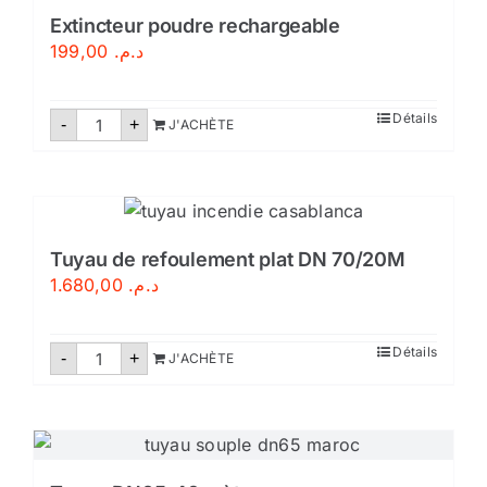
Extincteur poudre rechargeable
199,00
د.م.
quantité
Détails
-
+
J'ACHÈTE
de
Extincteur
poudre
rechargeable
Tuyau de refoulement plat DN 70/20M
1.680,00
د.م.
quantité
Détails
-
+
J'ACHÈTE
de
Tuyau
de
refoulement
plat
DN
70/20M