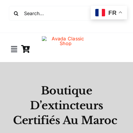
Passer
Rechercher:
au
FR
contenu
Toggle
Navigation
Incendie
Extincteurs
Boutique
D’extincteurs
Robinet incendie
Certifiés Au Maroc
Détection incendie