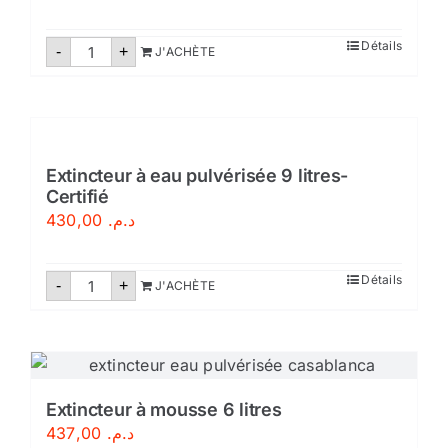
quantité
Détails
-
+
J'ACHÈTE
de
Extincteur
eau
pulvérisée
9
litres
Extincteur à eau pulvérisée 9 litres-
Certifié
430,00
د.م.
quantité
Détails
-
+
J'ACHÈTE
de
Extincteur
à
eau
pulvérisée
9
litres-
Certifié
Extincteur à mousse 6 litres
437,00
د.م.