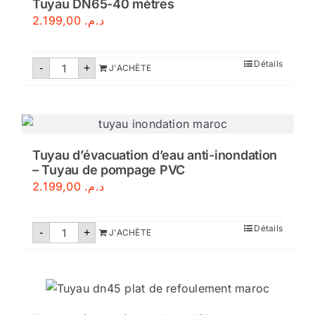
Tuyau DN65-40 mètres
2.199,00
د.م.
quantité
Détails
-
+
J'ACHÈTE
de
Tuyau
DN65-
40
mètres
Tuyau d’évacuation d’eau anti-inondation
– Tuyau de pompage PVC
2.199,00
د.م.
quantité
Détails
-
+
J'ACHÈTE
de
Tuyau
d’évacuation
d’eau
anti-
inondation
–