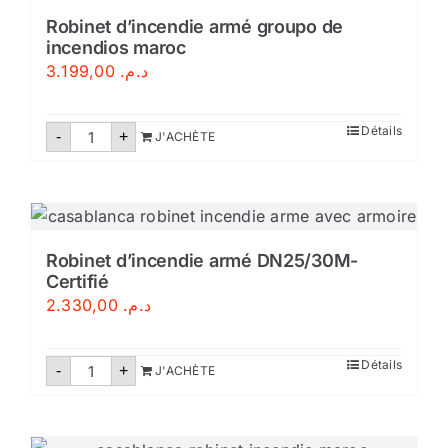
Conforme
aux
Robinet d’incendie armé groupo de
Normes
incendios maroc
Marocaines
NM
3.199,00
د.م.
quantité
Détails
-
+
J'ACHÈTE
de
Robinet
d'incendie
armé
groupo
de
incendios
maroc
Robinet d’incendie armé DN25/30M-
Certifié
2.330,00
د.م.
quantité
Détails
-
+
J'ACHÈTE
de
Robinet
d'incendie
armé
DN25/30M-