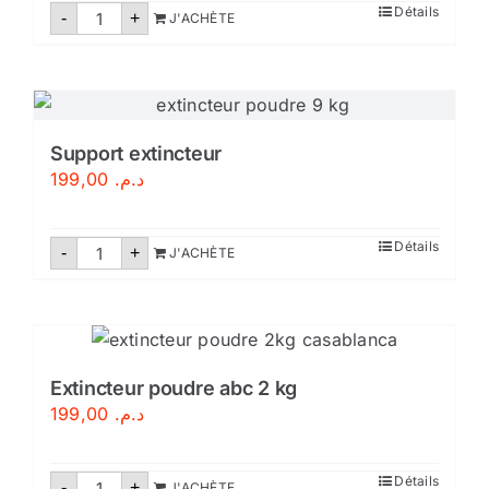
quantité
Détails
-
+
J'ACHÈTE
de
Extincteur
poudre
6kg
Support extincteur
199,00
د.م.
quantité
Détails
-
+
J'ACHÈTE
de
Support
extincteur
Extincteur poudre abc 2 kg
199,00
د.م.
quantité
Détails
-
+
J'ACHÈTE