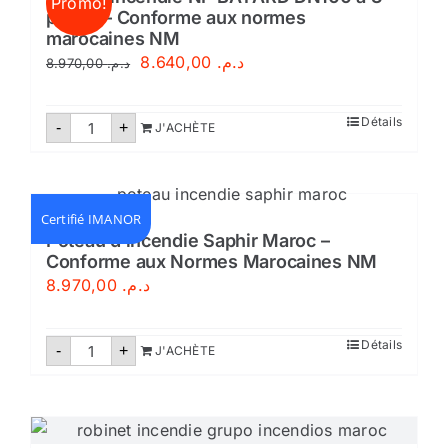
Promo!
CE-
prises – Conforme aux normes
Maroc
marocaines NM
Le
Le
8.640,00
د.م.
8.970,00
د.م.
prix
prix
initial
actuel
quantité
Détails
-
+
J'ACHÈTE
de
était :
est :
Poteau
incendie
د.م. 8.640,00.
د.م. 8.970,00.
NF
BAYARD
DN100
Certifié IMANOR
à
Poteau d’incendie Saphir Maroc –
3
Conforme aux Normes Marocaines NM
prises
-
8.970,00
د.م.
Conforme
aux
normes
quantité
marocaines
Détails
-
+
J'ACHÈTE
de
NM
Poteau
d'incendie
Saphir
Maroc
-