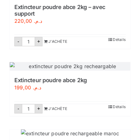
Extincteur poudre abce 2kg – avec
support
220,00
د.م.
quantité
Détails
-
+
J'ACHÈTE
de
Extincteur
poudre
abce
2kg
-
avec
support
Extincteur poudre abce 2kg
199,00
د.م.
quantité
Détails
-
+
J'ACHÈTE
de
Extincteur
poudre
abce
2kg