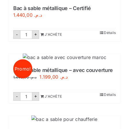
Bac à sable métallique – Certifié
1.440,00
د.م.
quantité
Détails
-
+
J'ACHÈTE
de
Bac
à
sable
métallique
–
Certifié
Promo!
Bac à sable métallique – avec couverture
Le
Le
1.199,00
د.م.
1.440,00
د.م.
prix
prix
initial
actuel
quantité
Détails
-
+
J'ACHÈTE
de
était :
est :
Bac
د.م. 1.199,00.
د.م. 1.440,00.
à
sable
métallique
–
avec