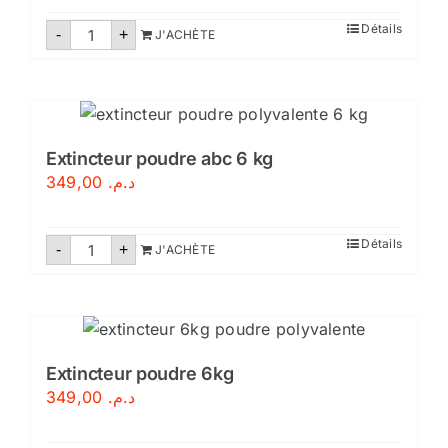
quantité
Détails
-
+
J'ACHÈTE
de
Extincteur
eau
pulvérisée
6
litres
Extincteur poudre abc 6 kg
349,00
د.م.
quantité
Détails
-
+
J'ACHÈTE
de
Extincteur
poudre
abc
6
kg
Extincteur poudre 6kg
349,00
د.م.