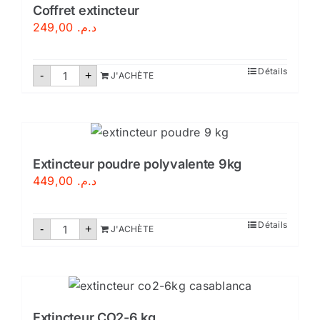
Coffret extincteur
249,00
د.م.
quantité
Détails
-
+
J'ACHÈTE
de
Coffret
extincteur
Extincteur poudre polyvalente 9kg
449,00
د.م.
quantité
Détails
-
+
J'ACHÈTE
de
Extincteur
poudre
polyvalente
9kg
Extincteur CO2-6 kg