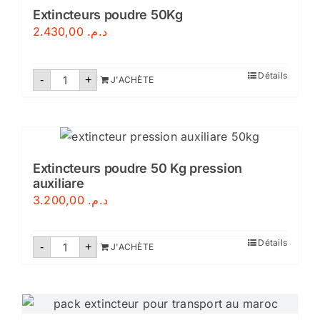
Extincteurs poudre 50Kg
2.430,00
د.م.
quantité
Détails
-
+
J'ACHÈTE
de
Extincteurs
poudre
50Kg
Extincteurs poudre 50 Kg pression
auxiliare
3.200,00
د.م.
quantité
Détails
-
+
J'ACHÈTE
de
Extincteurs
poudre
50
Kg
pression