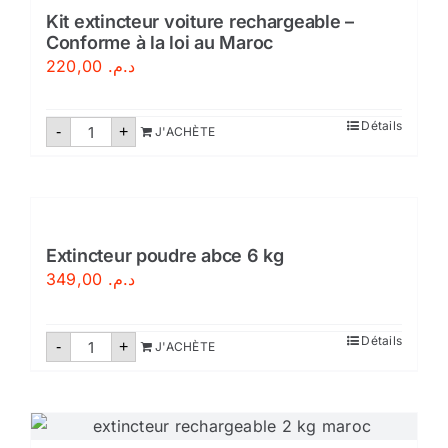
auxiliare
Kit extincteur voiture rechargeable –
Conforme à la loi au Maroc
220,00
د.م.
quantité
Détails
-
+
J'ACHÈTE
de
Kit
extincteur
voiture
rechargeable
–
Conforme
à
Extincteur poudre abce 6 kg
la
349,00
د.م.
loi
au
Maroc
quantité
Détails
-
+
J'ACHÈTE
de
Extincteur
poudre
abce
6
kg