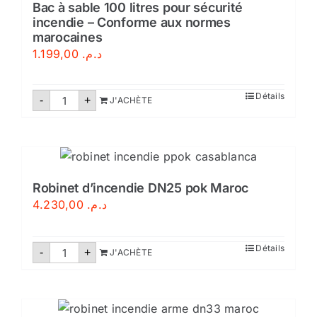
couverture
Bac à sable 100 litres pour sécurité
incendie – Conforme aux normes
marocaines
1.199,00
د.م.
quantité
Détails
-
+
J'ACHÈTE
de
Bac
à
sable
100
litres
pour
sécurité
Robinet d’incendie DN25 pok Maroc
incendie
4.230,00
د.م.
–
Conforme
aux
normes
quantité
Détails
-
marocaines
+
J'ACHÈTE
de
Robinet
d'incendie
DN25
pok
Maroc