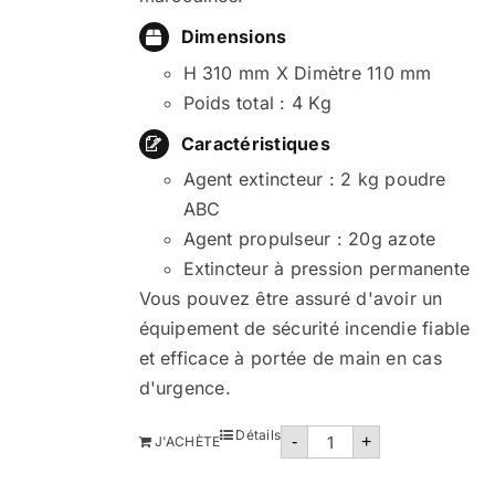
Dimensions
H 310 mm X Dimètre 110 mm
Poids total : 4 Kg
Caractéristiques
Agent extincteur : 2 kg poudre
ABC
Agent propulseur : 20g azote
Extincteur à pression permanente
Vous pouvez être assuré d'avoir un
équipement de sécurité incendie fiable
et efficace à portée de main en cas
d'urgence.
quantité
Détails
-
+
J'ACHÈTE
de
Extincteur
poudre