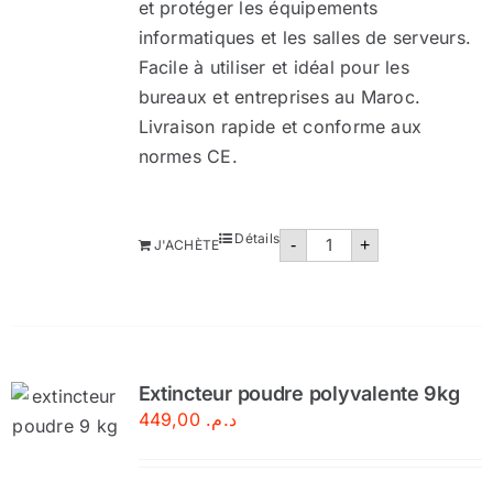
et protéger les équipements
informatiques et les salles de serveurs.
Facile à utiliser et idéal pour les
bureaux et entreprises au Maroc.
Livraison rapide et conforme aux
normes CE.
quantité
Détails
-
+
J'ACHÈTE
de
Extincteur
CO2-
6
kg
Extincteur poudre polyvalente 9kg
449,00
د.م.