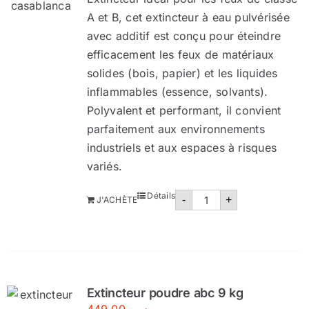
A et B, cet extincteur à eau pulvérisée
avec additif est conçu pour éteindre
efficacement les feux de matériaux
solides (bois, papier) et les liquides
inflammables (essence, solvants).
Polyvalent et performant, il convient
parfaitement aux environnements
industriels et aux espaces à risques
variés.
quantité
Détails
-
+
J'ACHÈTE
de
Extincteur
eau
pulvérisée
6
litres
Extincteur poudre abc 9 kg