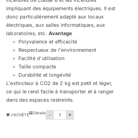
incendies de classe B et les incendies
impliquant des équipements électriques. Il est
donc particulièrement adapté aux locaux
électriques, aux salles informatiques, aux
laboratoires, etc.
Avantage
Polyvalence et efficacité
Respectueux de l'environnement
Facilité d'utilisation
Taille compacte
Durabilité et longévité
L'extincteur à CO2 de 2 kg est petit et léger,
ce qui le rend facile à transporter et à ranger
dans des espaces restreints.
quantité
Détails
-
+
J'ACHÈTE
de
Extincteur
CO2-
2
kg