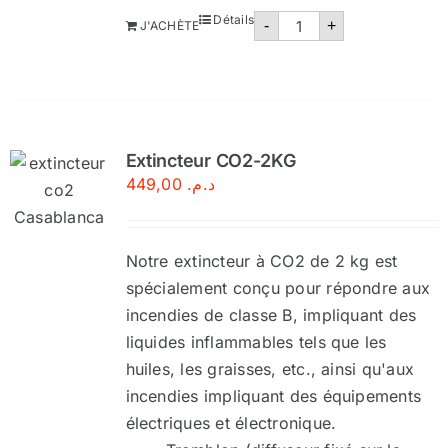
quantité
Détails
-
+
J'ACHÈTE
de
Extincteur
eau
pulvérisée
9
litres
Extincteur CO2-2KG
449,00
د.م.
Notre extincteur à CO2 de 2 kg est
spécialement conçu pour répondre aux
incendies de classe B, impliquant des
liquides inflammables tels que les
huiles, les graisses, etc., ainsi qu'aux
incendies impliquant des équipements
électriques et électronique.