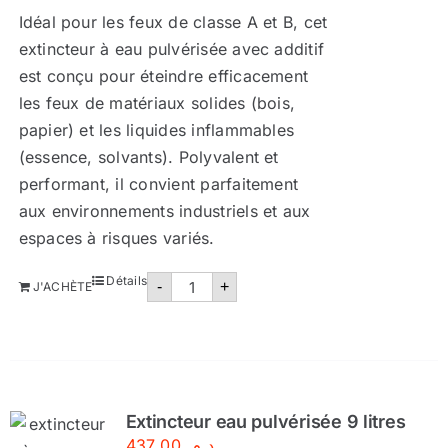
Idéal pour les feux de classe A et B, cet
extincteur à eau pulvérisée avec additif
est conçu pour éteindre efficacement
les feux de matériaux solides (bois,
papier) et les liquides inflammables
(essence, solvants). Polyvalent et
performant, il convient parfaitement
aux environnements industriels et aux
espaces à risques variés.
quantité
Détails
-
+
J'ACHÈTE
de
Extincteur
à
eau
pulvérisée
9
litres-
Certifié
Extincteur eau pulvérisée 9 litres
437,00
د.م.