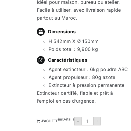
Idéal pour maison, bureau ou atelier.
Facile à utiliser, avec livraison rapide
partout au Maroc.
Dimensions
H 542mm X Ø 150mm
Poids total : 9,900 kg
Caractéristiques
Agent extincteur : 6kg poudre ABC
Agent propulseur : 80g azote
Extincteur à pression permanente
Extincteur certifié, fiable et prêt à
l’emploi en cas d’urgence.
quantité
Détails
-
+
J'ACHÈTE
de
Extincteur