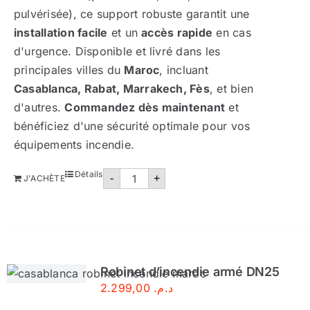
pulvérisée), ce support robuste garantit une
installation facile
et un
accès rapide
en cas
d'urgence. Disponible et livré dans les
principales villes du
Maroc
, incluant
Casablanca, Rabat, Marrakech, Fès
, et bien
d'autres.
Commandez dès maintenant
et
bénéficiez d'une sécurité optimale pour vos
équipements incendie.
quantité
Détails
-
+
J'ACHÈTE
de
Support
au
sol
extincteur
Robinet d’incendie armé DN25
2.299,00
د.م.