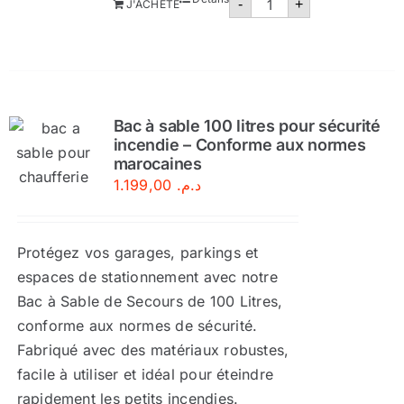
-
+
J'ACHÈTE
de
Robinet
d'incendie
DN25
pok
Maroc
Bac à sable 100 litres pour sécurité
incendie – Conforme aux normes
marocaines
1.199,00
د.م.
Protégez vos garages, parkings et
espaces de stationnement avec notre
Bac à Sable de Secours de 100 Litres,
conforme aux normes de sécurité.
Fabriqué avec des matériaux robustes,
facile à utiliser et idéal pour éteindre
rapidement les petits incendies.