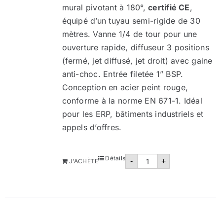
mural pivotant à 180°,
certifié CE
,
équipé d’un tuyau semi-rigide de 30
mètres. Vanne 1/4 de tour pour une
ouverture rapide, diffuseur 3 positions
(fermé, jet diffusé, jet droit) avec gaine
anti-choc. Entrée filetée 1” BSP.
Conception en acier peint rouge,
conforme à la norme EN 671-1. Idéal
pour les ERP, bâtiments industriels et
appels d’offres.
quantité
Détails
-
+
J'ACHÈTE
de
Robinet
d'incendie
DN33
Maroc