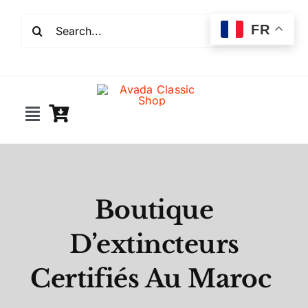
Passer
Rechercher:
au
FR
contenu
Toggle
Navigation
Incendie
Extincteurs
Boutique
D’extincteurs
Robinet incendie
Certifiés Au Maroc
Détection incendie