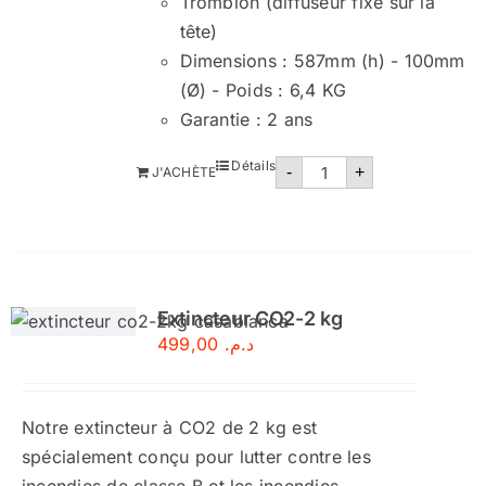
Tromblon (diffuseur fixé sur la
tête)
Dimensions : 587mm (h) - 100mm
(Ø) - Poids : 6,4 KG
Garantie : 2 ans
quantité
Détails
-
+
J'ACHÈTE
de
Extincteur
CO2-
2KG
Extincteur CO2-2 kg
499,00
د.م.
Notre extincteur à CO2 de 2 kg est
spécialement conçu pour lutter contre les