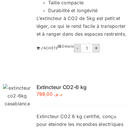
Taille compacte
Durabilité et longévité
L’extincteur à CO2 de 5kg est petit et
léger, ce qui le rend facile à transporter
et à ranger dans des espaces restreints.
quantité
Détails
-
+
J'ACHÈTE
de
Extincteur
CO2-
5kg
Extincteur CO2-6 kg
799,00
د.م.
Extincteur CO2 6 kg certifié, conçu
pour éteindre les incendies électriques