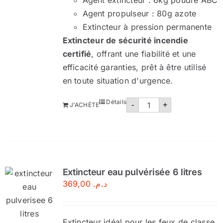
Agent extincteur : 6kg poudre ABC
Agent propulseur : 80g azote
Extincteur à pression permanente
Extincteur de sécurité incendie
certifié
, offrant une fiabilité et une
efficacité garanties, prêt à être utilisé
en toute situation d'urgence.
quantité
Détails
-
+
J'ACHÈTE
de
Extincteur
poudre
abc
6
kg
Extincteur eau pulvérisée 6 litres
369,00
د.م.
Extincteur idéal pour les feux de classe