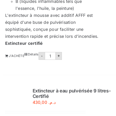
B (liquides inflammables tels que
l'essence, l'huile, la peinture)
L'extincteur à mousse avec additif AFFF est
équipé d'une buse de pulvérisation
sophistiquée, conçue pour faciliter une
intervention rapide et précise lors d'incendies.
Extincteur certifié
quantité
Détails
-
+
J'ACHÈTE
de
Extincteur
à
mousse
6
litres
Extincteur à eau pulvérisée 9 litres-
Certifié
430,00
د.م.