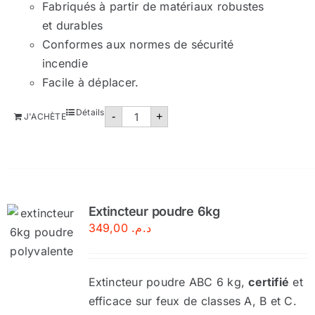
Fabriqués à partir de matériaux robustes
et durables
Conformes aux normes de sécurité
incendie
Facile à déplacer.
quantité
Détails
-
+
J'ACHÈTE
de
Support
extincteur
Extincteur poudre 6kg
349,00
د.م.
Extincteur poudre ABC 6 kg,
certifié
et
efficace sur feux de classes A, B et C.