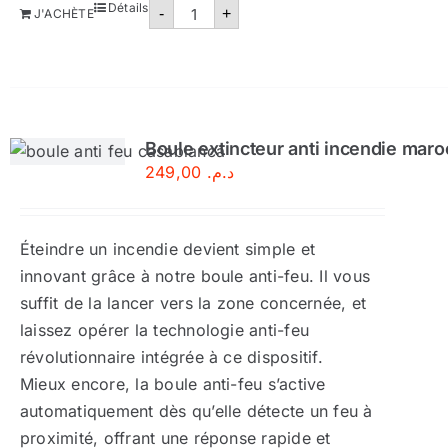
quantité
Détails
-
+
J'ACHÈTE
de
Coffret
extincteur
Boule extincteur anti incendie maro
249,00
د.م.
Éteindre un incendie devient simple et
innovant grâce à notre boule anti-feu. Il vous
suffit de la lancer vers la zone concernée, et
laissez opérer la technologie anti-feu
révolutionnaire intégrée à ce dispositif.
Mieux encore, la boule anti-feu s’active
automatiquement dès qu’elle détecte un feu à
proximité, offrant une réponse rapide et