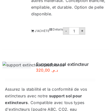
autres matériaux. Conception étanche,
empilable, et durable. Option de pelle
disponible.
quantité
Détails
-
+
J'ACHÈTE
de
Bac
à
sable
métallique
–
Certifié
Support au sol extincteur
320,00
د.م.
Assurez la stabilité et la conformité de vos
extincteurs avec notre
support sol pour
extincteurs
. Compatible avec tous types
d'extincteurs (poudre ABC, CO2, eau