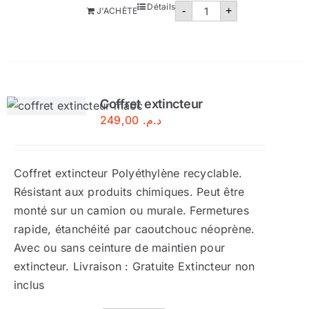
quantité
Détails
-
+
J'ACHÈTE
de
Extincteur
poudre
polyvalente
9kg
Coffret extincteur
249,00
د.م.
Coffret extincteur Polyéthylène recyclable.
Résistant aux produits chimiques. Peut être
monté sur un camion ou murale. Fermetures
rapide, étanchéité par caoutchouc néoprène.
Avec ou sans ceinture de maintien pour
extincteur. Livraison : Gratuite Extincteur non
inclus