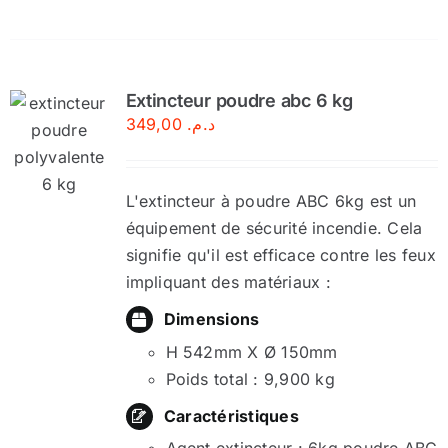
poudre
6kg
Extincteur poudre abc 6 kg
349,00
د.م.
L'extincteur à poudre ABC 6kg est un
équipement de sécurité incendie. Cela
signifie qu'il est efficace contre les feux
impliquant des matériaux :
Dimensions
H 542mm X Ø 150mm
Poids total : 9,900 kg
Caractéristiques