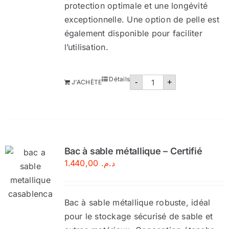
protection optimale et une longévité
exceptionnelle. Une option de pelle est
également disponible pour faciliter
l’utilisation.
quantité
Détails
-
+
J'ACHÈTE
de
Bac
à
sable
métallique
–
avec
couverture
Bac à sable métallique – Certifié
1.440,00
د.م.
Bac à sable métallique robuste, idéal
pour le stockage sécurisé de sable et