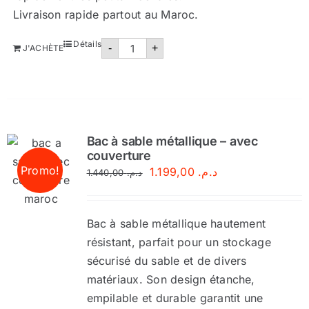
Livraison rapide partout au Maroc.
quantité
Détails
-
+
J'ACHÈTE
de
Bac
à
sable
100
litres
pour
sécurité
Bac à sable métallique – avec
incendie
–
couverture
Conforme
Promo!
Le
Le
1.199,00
د.م.
1.440,00
د.م.
aux
normes
prix
prix
marocaines
initial
actuel
Bac à sable métallique hautement
était :
est :
résistant, parfait pour un stockage
د.م. 1.199,00.
د.م. 1.440,00.
sécurisé du sable et de divers
matériaux. Son design étanche,
empilable et durable garantit une