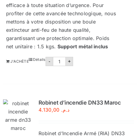
efficace à toute situation d’urgence. Pour
profiter de cette avancée technologique, nous
mettons à votre disposition une boule
extincteur anti-feu de haute qualité,
garantissant une protection optimale. Poids
net unitaire : 1.5 kgs.
Support métal inclus
quantité
Détails
-
+
J'ACHÈTE
de
Boule
extincteur
anti
incendie
maroc
Robinet d’incendie DN33 Maroc
4.130,00
د.م.
Robinet d’Incendie Armé (RIA) DN33