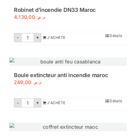
Robinet d’incendie DN33 Maroc
4.130,00
د.م.
quantité
Détails
-
+
J'ACHÈTE
de
Robinet
d'incendie
DN33
Maroc
Boule extincteur anti incendie maroc
249,00
د.م.
quantité
Détails
-
+
J'ACHÈTE
de
Boule
extincteur
anti
incendie
maroc