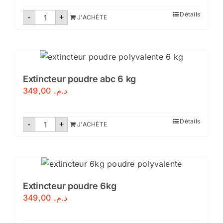
quantité
Détails
-
+
J'ACHÈTE
de
Extincteur
eau
pulvérisée
6
litres
Extincteur poudre abc 6 kg
349,00
د.م.
quantité
Détails
-
+
J'ACHÈTE
de
Extincteur
poudre
abc
6
kg
Extincteur poudre 6kg
349,00
د.م.