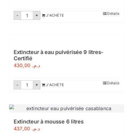
quantité
Détails
-
+
J'ACHÈTE
de
Extincteur
eau
pulvérisée
9
litres
Extincteur à eau pulvérisée 9 litres-
Certifié
430,00
د.م.
quantité
Détails
-
+
J'ACHÈTE
de
Extincteur
à
eau
pulvérisée
9
litres-
Certifié
Extincteur à mousse 6 litres
437,00
د.م.