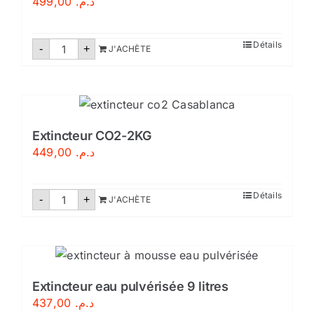
499,00
د.م.
quantité
Détails
-
+
J'ACHÈTE
de
Extincteur
CO2-
2
kg
Extincteur CO2-2KG
449,00
د.م.
quantité
Détails
-
+
J'ACHÈTE
de
Extincteur
CO2-
2KG
Extincteur eau pulvérisée 9 litres
437,00
د.م.