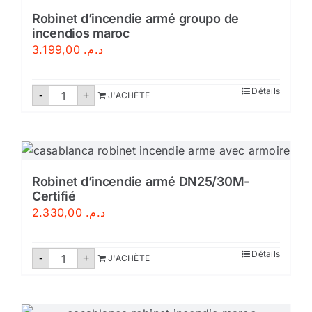
Conforme
aux
Robinet d’incendie armé groupo de
Normes
incendios maroc
Marocaines
NM
3.199,00
د.م.
quantité
Détails
-
+
J'ACHÈTE
de
Robinet
d'incendie
armé
groupo
de
incendios
maroc
Robinet d’incendie armé DN25/30M-
Certifié
2.330,00
د.م.
quantité
Détails
-
+
J'ACHÈTE
de
Robinet
d'incendie
armé
DN25/30M-