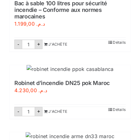
couverture
Bac à sable 100 litres pour sécurité
incendie – Conforme aux normes
marocaines
1.199,00
د.م.
quantité
Détails
-
+
J'ACHÈTE
de
Bac
à
sable
100
litres
pour
sécurité
Robinet d’incendie DN25 pok Maroc
incendie
4.230,00
د.م.
–
Conforme
aux
normes
quantité
Détails
-
marocaines
+
J'ACHÈTE
de
Robinet
d'incendie
DN25
pok
Maroc