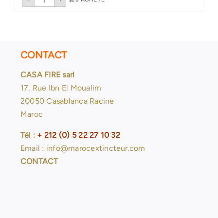
de
Extincteur
poudre
abc
2
kg
CONTACT
CASA FIRE sarl
17, Rue Ibn El Moualim
20050 Casablanca Racine
Maroc
Tél :
+ 212 (0) 5 22 27 10 32
Email : info@marocextincteur.com
CONTACT