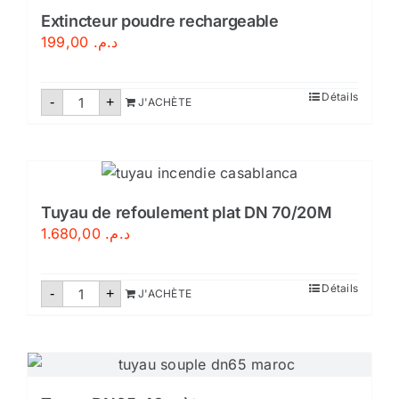
Extincteur poudre rechargeable
199,00
د.م.
quantité
Détails
-
+
J'ACHÈTE
de
Extincteur
poudre
rechargeable
Tuyau de refoulement plat DN 70/20M
1.680,00
د.م.
quantité
Détails
-
+
J'ACHÈTE
de
Tuyau
de
refoulement
plat
DN
70/20M