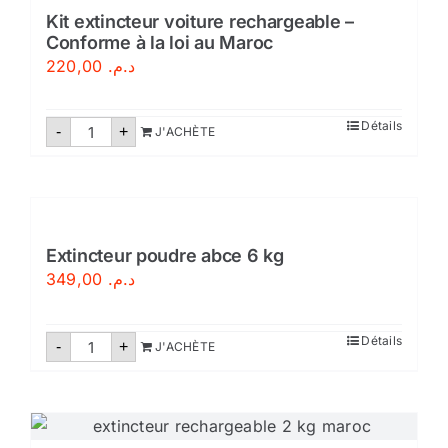
auxiliare
Kit extincteur voiture rechargeable –
Conforme à la loi au Maroc
220,00
د.م.
quantité
Détails
-
+
J'ACHÈTE
de
Kit
extincteur
voiture
rechargeable
–
Conforme
à
Extincteur poudre abce 6 kg
la
349,00
د.م.
loi
au
Maroc
quantité
Détails
-
+
J'ACHÈTE
de
Extincteur
poudre
abce
6
kg