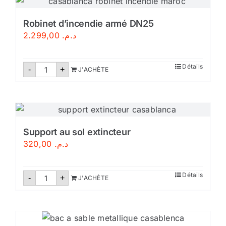
Certifié
Robinet d’incendie armé DN25
2.299,00
د.م.
quantité
Détails
-
+
J'ACHÈTE
de
Robinet
d'incendie
armé
DN25
Support au sol extincteur
320,00
د.م.
quantité
Détails
-
+
J'ACHÈTE
de
Support
au
sol
extincteur