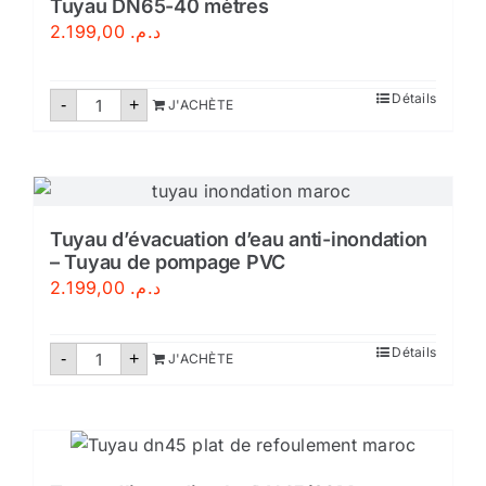
Tuyau DN65-40 mètres
2.199,00
د.م.
quantité
Détails
-
+
J'ACHÈTE
de
Tuyau
DN65-
40
mètres
Tuyau d’évacuation d’eau anti-inondation
– Tuyau de pompage PVC
2.199,00
د.م.
quantité
Détails
-
+
J'ACHÈTE
de
Tuyau
d’évacuation
d’eau
anti-
inondation
–