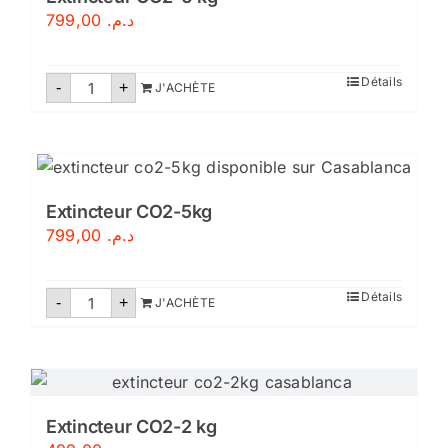
799,00
د.م.
quantité
Détails
-
+
J'ACHÈTE
de
Extincteur
CO2-
6
kg
Extincteur CO2-5kg
799,00
د.م.
quantité
Détails
-
+
J'ACHÈTE
de
Extincteur
CO2-
5kg
Extincteur CO2-2 kg