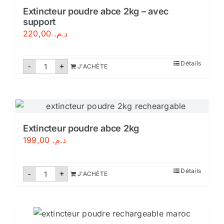
Extincteur poudre abce 2kg – avec
support
220,00
د.م.
quantité
Détails
-
+
J'ACHÈTE
de
Extincteur
poudre
abce
2kg
-
avec
support
Extincteur poudre abce 2kg
199,00
د.م.
quantité
Détails
-
+
J'ACHÈTE
de
Extincteur
poudre
abce
2kg