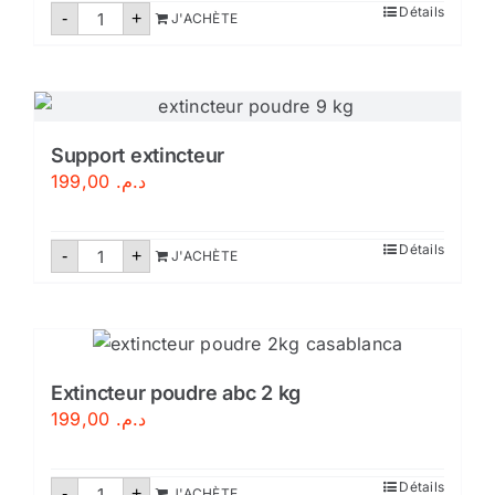
quantité
Détails
-
+
J'ACHÈTE
de
Extincteur
poudre
6kg
Support extincteur
199,00
د.م.
quantité
Détails
-
+
J'ACHÈTE
de
Support
extincteur
Extincteur poudre abc 2 kg
199,00
د.م.
quantité
Détails
-
+
J'ACHÈTE