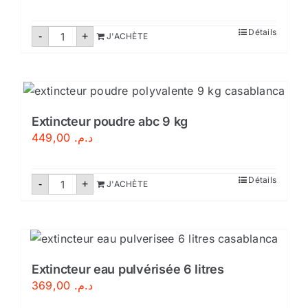
quantité
Détails
-
+
J'ACHÈTE
de
Extincteur
à
mousse
6
litres
Extincteur poudre abc 9 kg
449,00
د.م.
quantité
Détails
-
+
J'ACHÈTE
de
Extincteur
poudre
abc
9
kg
Extincteur eau pulvérisée 6 litres
369,00
د.م.