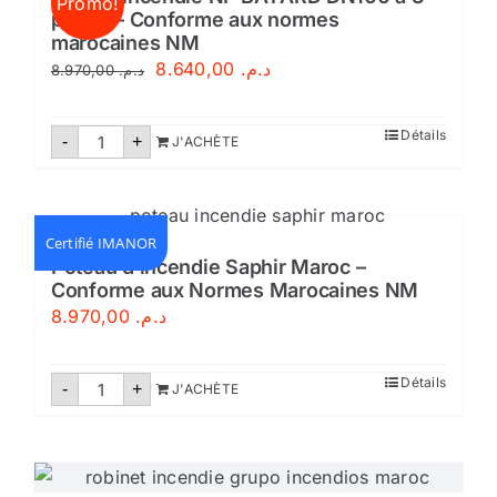
Promo!
CE-
prises – Conforme aux normes
Maroc
marocaines NM
Le
Le
8.640,00
د.م.
8.970,00
د.م.
prix
prix
initial
actuel
quantité
Détails
-
+
J'ACHÈTE
de
était :
est :
Poteau
incendie
د.م. 8.640,00.
د.م. 8.970,00.
NF
BAYARD
DN100
Certifié IMANOR
à
Poteau d’incendie Saphir Maroc –
3
Conforme aux Normes Marocaines NM
prises
-
8.970,00
د.م.
Conforme
aux
normes
quantité
marocaines
Détails
-
+
J'ACHÈTE
de
NM
Poteau
d'incendie
Saphir
Maroc
-