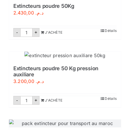
Extincteurs poudre 50Kg
2.430,00
د.م.
quantité
Détails
-
+
J'ACHÈTE
de
Extincteurs
poudre
50Kg
Extincteurs poudre 50 Kg pression
auxiliare
3.200,00
د.م.
quantité
Détails
-
+
J'ACHÈTE
de
Extincteurs
poudre
50
Kg
pression