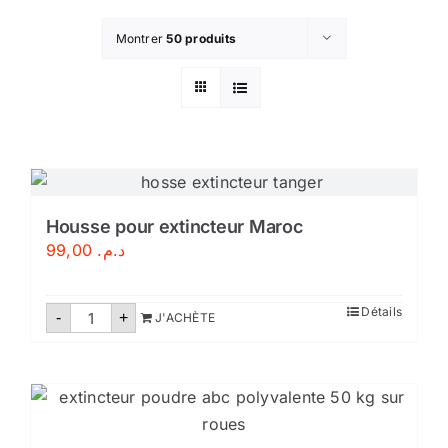
Montrer
50 produits
Housse pour extincteur Maroc
99,00
د.م.
quantité
Détails
-
+
J'ACHÈTE
de
Housse
pour
extincteur
Maroc