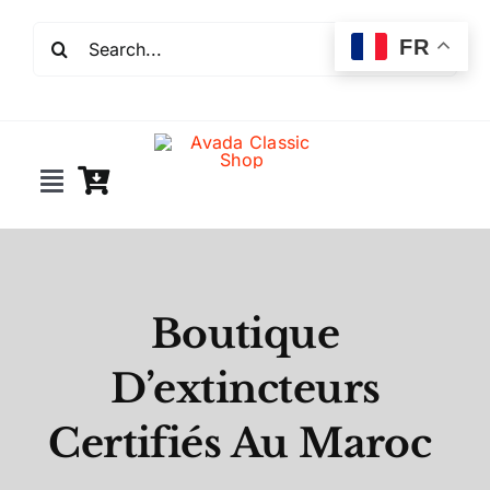
Passer
Rechercher:
au
FR
contenu
Toggle
Navigation
Incendie
Extincteurs
Boutique
D’extincteurs
Robinet incendie
Certifiés Au Maroc
Détection incendie