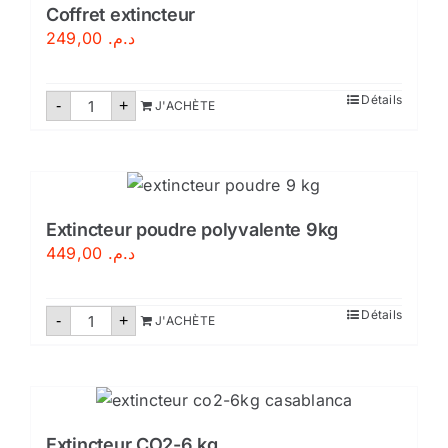
Coffret extincteur
249,00
د.م.
quantité
Détails
-
+
J'ACHÈTE
de
Coffret
extincteur
Extincteur poudre polyvalente 9kg
449,00
د.م.
quantité
Détails
-
+
J'ACHÈTE
de
Extincteur
poudre
polyvalente
9kg
Extincteur CO2-6 kg