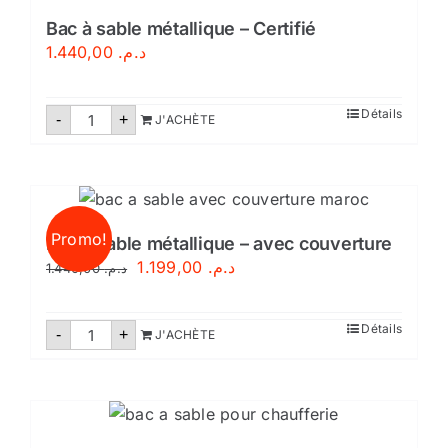
Bac à sable métallique – Certifié
1.440,00
د.م.
quantité
Détails
-
+
J'ACHÈTE
de
Bac
à
sable
métallique
–
Certifié
Promo!
Bac à sable métallique – avec couverture
Le
Le
1.199,00
د.م.
1.440,00
د.م.
prix
prix
initial
actuel
quantité
Détails
-
+
J'ACHÈTE
de
était :
est :
Bac
د.م. 1.199,00.
د.م. 1.440,00.
à
sable
métallique
–
avec