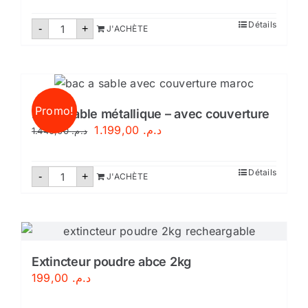
normes
marocaines
quantité
Détails
NM
-
+
J'ACHÈTE
de
Extincteur
poudre
abce
2kg
-
avec
Promo!
support
Bac à sable métallique – avec couverture
Le
Le
1.199,00
د.م.
1.440,00
د.م.
prix
prix
initial
actuel
quantité
Détails
-
+
J'ACHÈTE
de
était :
est :
Bac
د.م. 1.199,00.
د.م. 1.440,00.
à
sable
métallique
–
avec
couverture
Extincteur poudre abce 2kg
199,00
د.م.