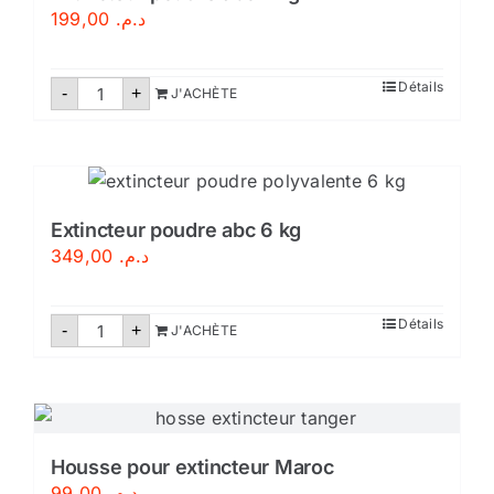
199,00
د.م.
quantité
Détails
-
+
J'ACHÈTE
de
Extincteur
poudre
abc
2
kg
Extincteur poudre abc 6 kg
349,00
د.م.
quantité
Détails
-
+
J'ACHÈTE
de
Extincteur
poudre
abc
6
kg
Housse pour extincteur Maroc
99,00
د.م.