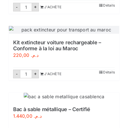
quantité
Détails
-
+
J'ACHÈTE
de
Tuyau
d'incendie
plat
DN45/20M
Kit extincteur voiture rechargeable –
Conforme à la loi au Maroc
220,00
د.م.
quantité
Détails
-
+
J'ACHÈTE
de
Kit
extincteur
voiture
rechargeable
–
Conforme
à
Bac à sable métallique – Certifié
la
1.440,00
د.م.
loi
au
Maroc