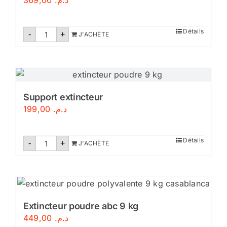
369,00
د.م.
quantité
Détails
-
+
J'ACHÈTE
de
Extincteur
eau
pulvérisée
6
litres
Support extincteur
199,00
د.م.
quantité
Détails
-
+
J'ACHÈTE
de
Support
extincteur
Extincteur poudre abc 9 kg
449,00
د.م.