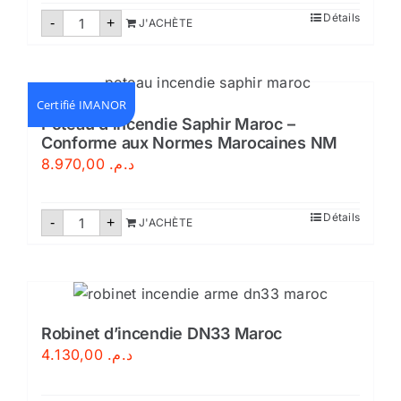
quantité
Détails
-
+
J'ACHÈTE
de
Bac
à
sable
métallique
–
Certifié IMANOR
Certifié
Poteau d’incendie Saphir Maroc –
Conforme aux Normes Marocaines NM
8.970,00
د.م.
quantité
Détails
-
+
J'ACHÈTE
de
Poteau
d'incendie
Saphir
Maroc
-
Conforme
aux
Robinet d’incendie DN33 Maroc
Normes
4.130,00
د.م.
Marocaines
NM