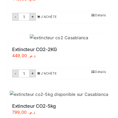
–
Conforme
aux
normes
quantité
Détails
-
marocaines
+
J'ACHÈTE
de
Extincteur
poudre
polyvalente
9kg
Extincteur CO2-2KG
449,00
د.م.
quantité
Détails
-
+
J'ACHÈTE
de
Extincteur
CO2-
2KG
Extincteur CO2-5kg
799,00
د.م.