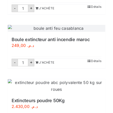
quantité
Détails
-
+
J'ACHÈTE
de
Robinet
d'incendie
armé
DN25/30M-
Certifié
Boule extincteur anti incendie maroc
249,00
د.م.
quantité
Détails
-
+
J'ACHÈTE
de
Boule
extincteur
anti
incendie
maroc
Extincteurs poudre 50Kg
2.430,00
د.م.