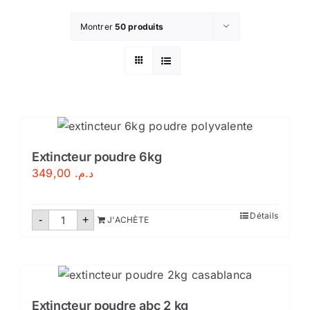
Montrer
50 produits
Extincteur poudre 6kg
349,00
د.م.
quantité
Détails
-
+
J'ACHÈTE
de
Extincteur
poudre
6kg
Extincteur poudre abc 2 kg