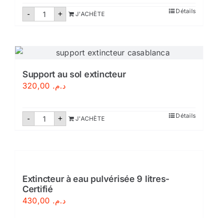
quantité
Détails
-
+
J'ACHÈTE
de
Coffret
extincteur
Support au sol extincteur
320,00
د.م.
quantité
Détails
-
+
J'ACHÈTE
de
Support
au
sol
extincteur
Extincteur à eau pulvérisée 9 litres-
Certifié
430,00
د.م.