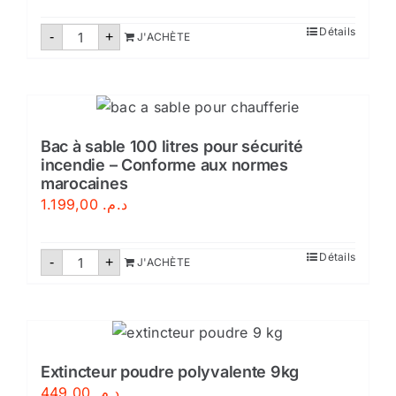
quantité
Détails
-
+
J'ACHÈTE
de
Extincteurs
poudre
50Kg
Bac à sable 100 litres pour sécurité
incendie – Conforme aux normes
marocaines
1.199,00
د.م.
quantité
Détails
-
+
J'ACHÈTE
de
Bac
à
sable
100
litres
pour
sécurité
Extincteur poudre polyvalente 9kg
incendie
449,00
د.م.