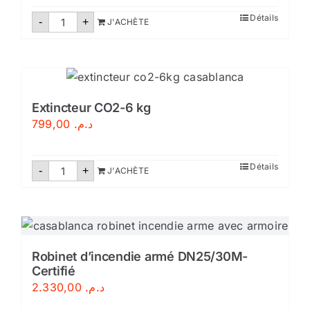
quantité
Détails
-
+
J'ACHÈTE
de
Extincteur
CO2-
2
kg
Extincteur CO2-6 kg
799,00
د.م.
quantité
Détails
-
+
J'ACHÈTE
de
Extincteur
CO2-
6
kg
Robinet d’incendie armé DN25/30M-
Certifié
2.330,00
د.م.