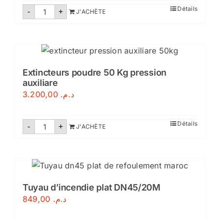
quantité
Détails
-
+
J'ACHÈTE
de
Extincteur
poudre
abce
2kg
Extincteurs poudre 50 Kg pression
auxiliare
3.200,00
د.م.
quantité
Détails
-
+
J'ACHÈTE
de
Extincteurs
poudre
50
Kg
pression
auxiliare
Tuyau d’incendie plat DN45/20M
849,00
د.م.