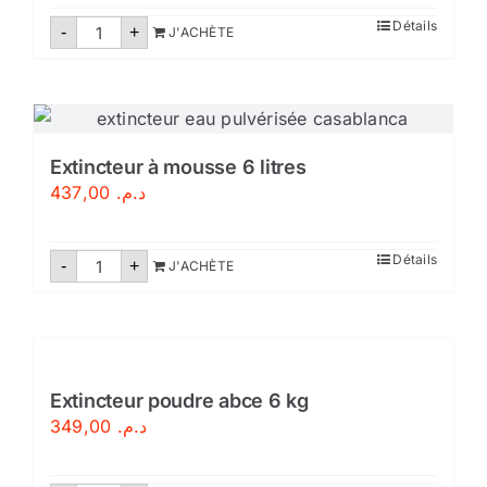
quantité
Détails
-
+
J'ACHÈTE
de
Extincteur
à
eau
pulvérisée
9
litres-
Certifié
Extincteur à mousse 6 litres
437,00
د.م.
quantité
Détails
-
+
J'ACHÈTE
de
Extincteur
à
mousse
6
litres
Extincteur poudre abce 6 kg
349,00
د.م.