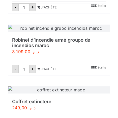
quantité
Détails
-
+
J'ACHÈTE
de
Extincteur
eau
pulvérisée
9
litres
Robinet d’incendie armé groupo de
incendios maroc
3.199,00
د.م.
quantité
Détails
-
+
J'ACHÈTE
de
Robinet
d'incendie
armé
groupo
de
incendios
maroc
Coffret extincteur
249,00
د.م.