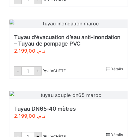
de
Extincteur
poudre
rechargeable
Tuyau d’évacuation d’eau anti-inondation
– Tuyau de pompage PVC
2.199,00
د.م.
quantité
Détails
-
+
J'ACHÈTE
de
Tuyau
d’évacuation
d’eau
anti-
inondation
–
Tuyau
Tuyau DN65-40 mètres
de
2.199,00
د.م.
pompage
PVC
quantité
Détails
-
+
J'ACHÈTE