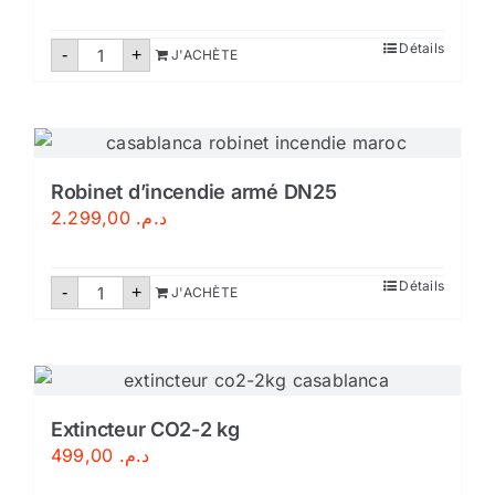
quantité
Détails
-
+
J'ACHÈTE
de
Extincteur
poudre
abc
9
kg
Robinet d’incendie armé DN25
2.299,00
د.م.
quantité
Détails
-
+
J'ACHÈTE
de
Robinet
d'incendie
armé
DN25
Extincteur CO2-2 kg
499,00
د.م.