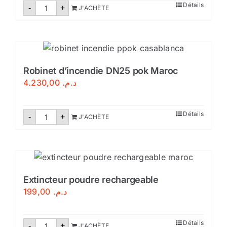
quantité
Détails
-
+
J'ACHÈTE
de
Robinet
d'incendie
DN33
Maroc
Robinet d’incendie DN25 pok Maroc
4.230,00
د.م.
quantité
Détails
-
+
J'ACHÈTE
de
Robinet
d'incendie
DN25
pok
Maroc
Extincteur poudre rechargeable
199,00
د.م.
quantité
Détails
-
+
J'ACHÈTE