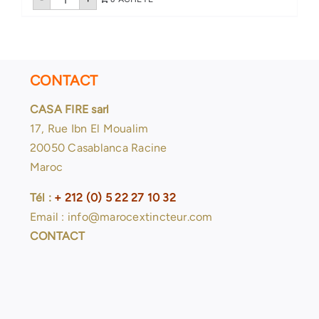
de
Tuyau
DN65-
40
mètres
CONTACT
CASA FIRE sarl
17, Rue Ibn El Moualim
20050 Casablanca Racine
Maroc
Tél :
+ 212 (0) 5 22 27 10 32
Email : info@marocextincteur.com
CONTACT