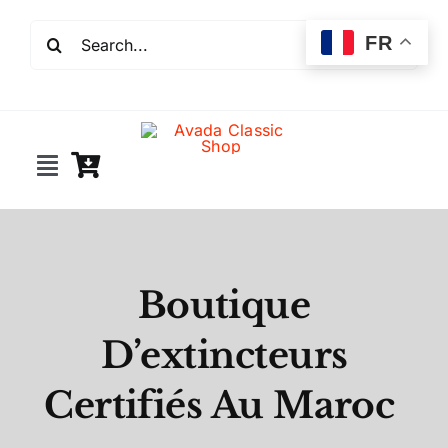
Passer
Rechercher:
au
FR
contenu
Toggle
Navigation
Incendie
Extincteurs
Boutique
D’extincteurs
Robinet incendie
Certifiés Au Maroc
Détection incendie