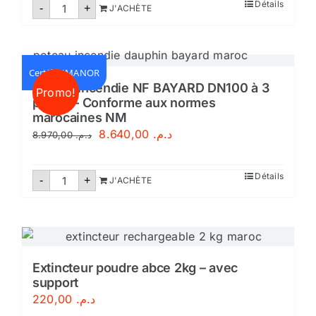
quantité
Détails
-
+
J'ACHÈTE
de
Extincteur
poudre
abce
6
kg
Certifié IMANOR
Poteau incendie NF BAYARD DN100 à 3
Promo!
prises – Conforme aux normes
marocaines NM
Le
Le
8.640,00
د.م.
8.970,00
د.م.
prix
prix
initial
actuel
quantité
Détails
-
+
J'ACHÈTE
de
était :
est :
Poteau
incendie
د.م. 8.640,00.
د.م. 8.970,00.
NF
BAYARD
DN100
à
3
Extincteur poudre abce 2kg – avec
prises
support
-
Conforme
220,00
د.م.
aux