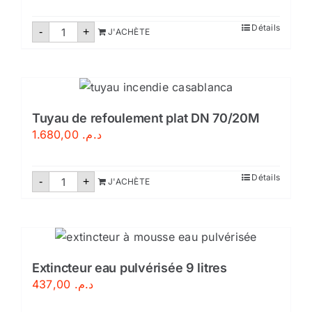
quantité
Détails
-
+
J'ACHÈTE
de
Extincteur
CO2-
5kg
Tuyau de refoulement plat DN 70/20M
1.680,00
د.م.
quantité
Détails
-
+
J'ACHÈTE
de
Tuyau
de
refoulement
plat
DN
70/20M
Extincteur eau pulvérisée 9 litres
437,00
د.م.