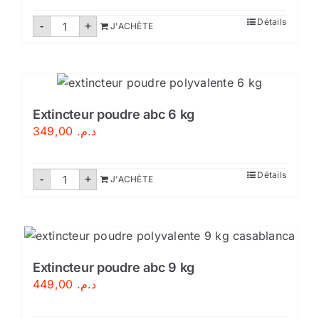
quantité
Détails
-
+
J'ACHÈTE
de
Extincteur
poudre
abc
2
kg
Extincteur poudre abc 6 kg
349,00
د.م.
quantité
Détails
-
+
J'ACHÈTE
de
Extincteur
poudre
abc
6
kg
Extincteur poudre abc 9 kg
449,00
د.م.