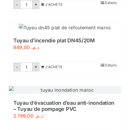
quantité
Détails
-
+
J'ACHÈTE
de
Support
extincteur
Tuyau d’incendie plat DN45/20M
849,00
د.م.
quantité
Détails
-
+
J'ACHÈTE
de
Tuyau
d'incendie
plat
DN45/20M
Tuyau d’évacuation d’eau anti-inondation
– Tuyau de pompage PVC
2.199,00
د.م.