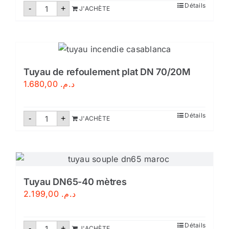
quantité
Détails
-
+
J'ACHÈTE
de
Tuyau
d’évacuation
d’eau
anti-
inondation
–
Tuyau
Tuyau de refoulement plat DN 70/20M
de
1.680,00
د.م.
pompage
PVC
quantité
Détails
-
+
J'ACHÈTE
de
Tuyau
de
refoulement
plat
DN
70/20M
Tuyau DN65-40 mètres
2.199,00
د.م.
quantité
Détails
-
+
J'ACHÈTE