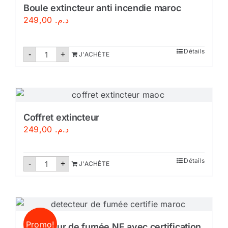
Boule extincteur anti incendie maroc
249,00
د.م.
quantité
Détails
-
+
J'ACHÈTE
de
Boule
extincteur
anti
incendie
maroc
Coffret extincteur
249,00
د.م.
quantité
Détails
-
+
J'ACHÈTE
de
Coffret
extincteur
Promo!
Détecteur de fumée NF avec certification