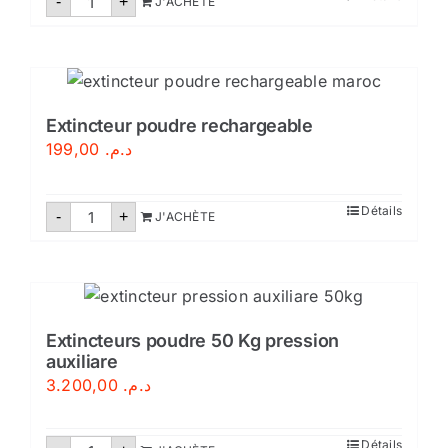
-
+
J'ACHÈTE
de
Extincteur
poudre
polyvalente
9kg
Extincteur poudre rechargeable
199,00
د.م.
quantité
Détails
-
+
J'ACHÈTE
de
Extincteur
poudre
rechargeable
Extincteurs poudre 50 Kg pression
auxiliare
3.200,00
د.م.
quantité
Détails