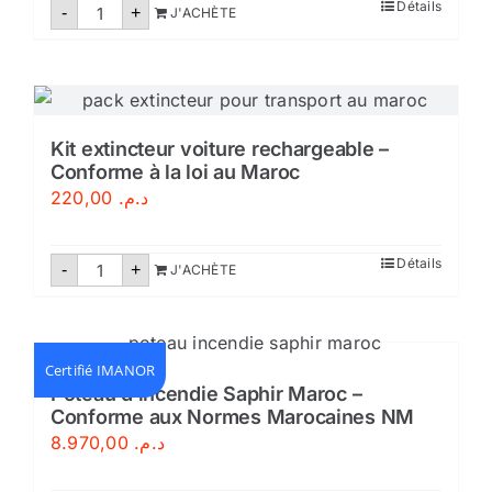
quantité
Détails
-
+
J'ACHÈTE
de
Housse
pour
extincteur
Maroc
Kit extincteur voiture rechargeable –
Conforme à la loi au Maroc
220,00
د.م.
quantité
Détails
-
+
J'ACHÈTE
de
Kit
extincteur
voiture
rechargeable
–
Certifié IMANOR
Conforme
Poteau d’incendie Saphir Maroc –
à
Conforme aux Normes Marocaines NM
la
loi
8.970,00
د.م.
au
Maroc