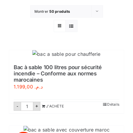
Montrer
50 produits
Bac à sable 100 litres pour sécurité
incendie – Conforme aux normes
marocaines
1.199,00
د.م.
quantité
Détails
-
+
J'ACHÈTE
de
Bac
à
sable
100
litres