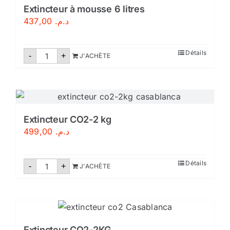
Certifié
Extincteur à mousse 6 litres
437,00
د.م.
quantité
Détails
-
+
J'ACHÈTE
de
Extincteur
à
mousse
6
litres
Extincteur CO2-2 kg
499,00
د.م.
quantité
Détails
-
+
J'ACHÈTE
de
Extincteur
CO2-
2
kg
Extincteur CO2-2KG