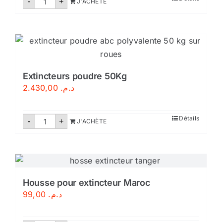
-
+
J'ACHÈTE
de
Extincteurs
poudre
50
Kg
pression
auxiliare
Extincteurs poudre 50Kg
2.430,00
د.م.
quantité
Détails
-
+
J'ACHÈTE
de
Extincteurs
poudre
50Kg
Housse pour extincteur Maroc
99,00
د.م.