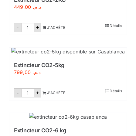
449,00
د.م.
quantité
Détails
-
+
J'ACHÈTE
de
Extincteur
CO2-
2KG
Extincteur CO2-5kg
799,00
د.م.
quantité
Détails
-
+
J'ACHÈTE
de
Extincteur
CO2-
5kg
Extincteur CO2-6 kg