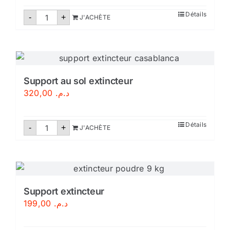
quantité
Détails
-
+
J'ACHÈTE
de
Robinet
d'incendie
DN33
Maroc
Support au sol extincteur
320,00
د.م.
quantité
Détails
-
+
J'ACHÈTE
de
Support
au
sol
extincteur
Support extincteur
199,00
د.م.