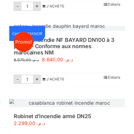
quantité
Détails
-
+
J'ACHÈTE
de
Poteau
d'incendie
Saphir
Maroc
-
Certifié IMANOR
Conforme
Poteau incendie NF BAYARD DN100 à 3
Promo!
aux
prises – Conforme aux normes
Normes
Marocaines
marocaines NM
NM
Le
Le
8.640,00
د.م.
8.970,00
د.م.
prix
prix
initial
actuel
quantité
Détails
-
+
J'ACHÈTE
de
était :
est :
Poteau
incendie
د.م. 8.640,00.
د.م. 8.970,00.
NF
BAYARD
DN100
à
3
Robinet d’incendie armé DN25
prises
2.299,00
د.م.
-
Conforme