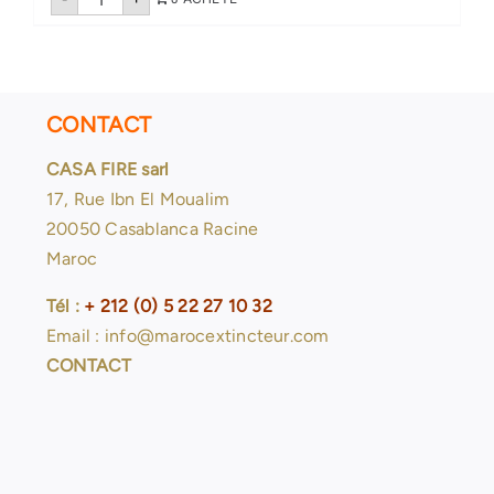
de
Tuyau
DN65-
40
mètres
CONTACT
CASA FIRE sarl
17, Rue Ibn El Moualim
20050 Casablanca Racine
Maroc
Tél :
+ 212 (0) 5 22 27 10 32
Email : info@marocextincteur.com
CONTACT