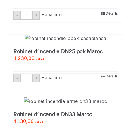
quantité
Détails
-
+
J'ACHÈTE
de
Robinet
d'incendie
armé
groupo
de
incendios
maroc
Robinet d’incendie DN25 pok Maroc
4.230,00
د.م.
quantité
Détails
-
+
J'ACHÈTE
de
Robinet
d'incendie
DN25
pok
Maroc
Robinet d’incendie DN33 Maroc
4.130,00
د.م.