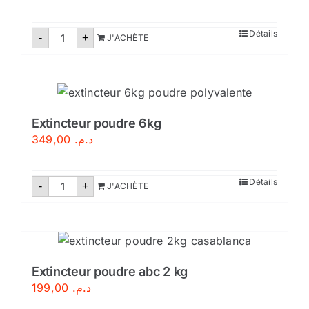
quantité
Détails
-
+
J'ACHÈTE
de
Extincteur
eau
pulvérisée
9
litres
Extincteur poudre 6kg
349,00
د.م.
quantité
Détails
-
+
J'ACHÈTE
de
Extincteur
poudre
6kg
Extincteur poudre abc 2 kg
199,00
د.م.