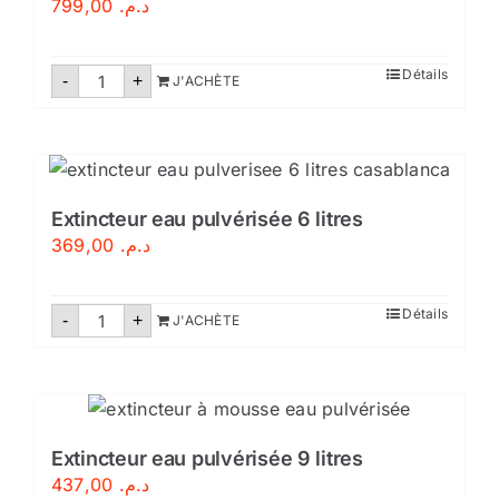
799,00
د.م.
quantité
Détails
-
+
J'ACHÈTE
de
Extincteur
CO2-
6
kg
Extincteur eau pulvérisée 6 litres
369,00
د.م.
quantité
Détails
-
+
J'ACHÈTE
de
Extincteur
eau
pulvérisée
6
litres
Extincteur eau pulvérisée 9 litres
437,00
د.م.