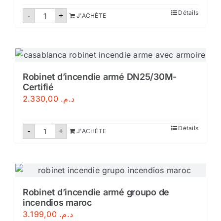
aux
normes
quantité
Détails
-
marocaines
+
J'ACHÈTE
de
NM
Robinet
d'incendie
armé
DN25
Robinet d’incendie armé DN25/30M-
Certifié
2.330,00
د.م.
quantité
Détails
-
+
J'ACHÈTE
de
Robinet
d'incendie
armé
DN25/30M-
Certifié
Robinet d’incendie armé groupo de
incendios maroc
3.199,00
د.م.