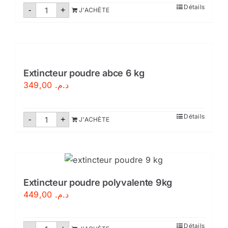
quantité
Détails
-
+
J'ACHÈTE
de
Extincteur
poudre
abce
2kg
-
avec
support
Extincteur poudre abce 6 kg
349,00
د.م.
quantité
Détails
-
+
J'ACHÈTE
de
Extincteur
poudre
abce
6
kg
Extincteur poudre polyvalente 9kg
449,00
د.م.
quantité
Détails