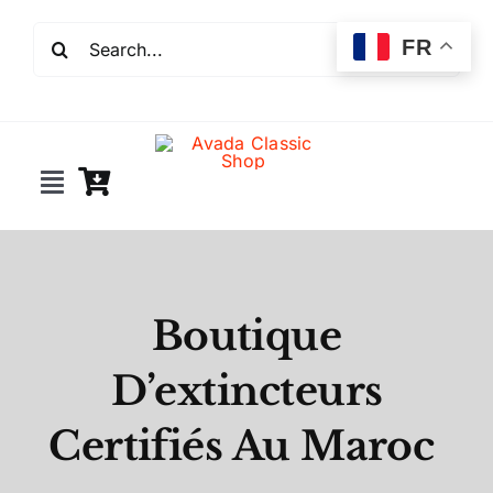
Passer
Rechercher:
au
FR
contenu
Toggle
Navigation
Incendie
Extincteurs
Boutique
D’extincteurs
Robinet incendie
Certifiés Au Maroc
Détection incendie