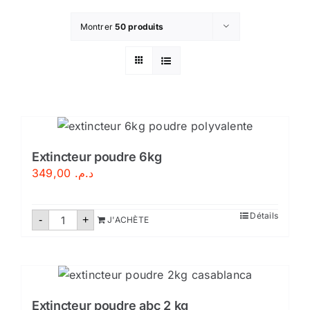
Montrer
50 produits
Extincteur poudre 6kg
349,00
د.م.
quantité
Détails
-
+
J'ACHÈTE
de
Extincteur
poudre
6kg
Extincteur poudre abc 2 kg