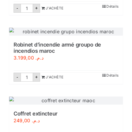
quantité
Détails
-
+
J'ACHÈTE
de
Extincteur
eau
pulvérisée
9
litres
Robinet d’incendie armé groupo de
incendios maroc
3.199,00
د.م.
quantité
Détails
-
+
J'ACHÈTE
de
Robinet
d'incendie
armé
groupo
de
incendios
maroc
Coffret extincteur
249,00
د.م.