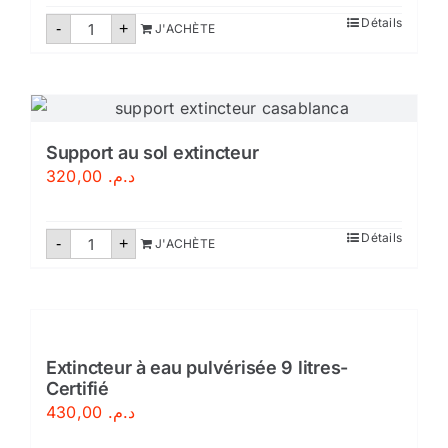
quantité
Détails
-
+
J'ACHÈTE
de
Coffret
extincteur
Support au sol extincteur
320,00
د.م.
quantité
Détails
-
+
J'ACHÈTE
de
Support
au
sol
extincteur
Extincteur à eau pulvérisée 9 litres-
Certifié
430,00
د.م.