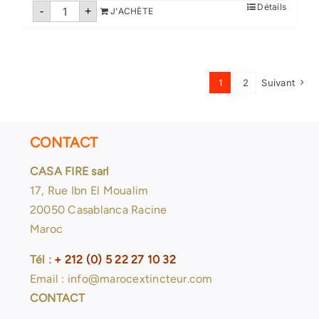
quantité
Détails
-
+
J'ACHÈTE
de
Robinet
d'incendie
DN33
Maroc
1
2
Suivant
CONTACT
CASA FIRE sarl
17, Rue Ibn El Moualim
20050 Casablanca Racine
Maroc
Tél :
+ 212 (0) 5 22 27 10 32
Email : info@marocextincteur.com
CONTACT