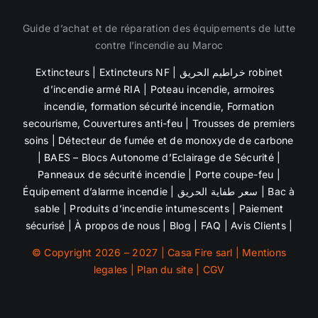
Guide d’achat et de réparation des équipements de lutte
contre l’incendie au Maroc
Extincteurs
|
Extincteurs NF
|
خراطيم الحريق robinet
d’incendie armé RIA
|
Poteau incendie
,
armoires
incendie
,
formation sécurité incendie, Formation
secourisme,
Couvertures anti-feu | Trousses de premiers
soins |
Détecteur de fumée et de
monoxyde de carbone
| BAES – Blocs Autonome d’Eclairage de Sécurité |
Panneaux de sécurité incendie
| Porte coupe-feu |
Équipement d’alarme incendie
|
سعر طفاية الحريق
|
Bac à
sable
| Produits d’incendie intumescents |
Paiement
sécurisé
|
À propos de nous
|
Blog
|
FAQ
|
Avis Clients
|
© Copyright 2026 – 2027 | Casa Fire sarl |
Mentions
legales
|
Plan du site
|
CGV