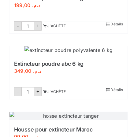
199,00
د.م.
quantité
Détails
-
+
J'ACHÈTE
de
Extincteur
poudre
abc
2
kg
Extincteur poudre abc 6 kg
349,00
د.م.
quantité
Détails
-
+
J'ACHÈTE
de
Extincteur
poudre
abc
6
kg
Housse pour extincteur Maroc
99,00
د.م.