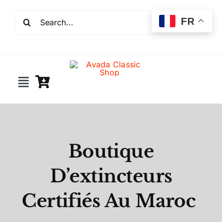
Passer
Rechercher:
au
FR
contenu
Toggle
Navigation
Incendie
Extincteurs
Boutique
D’extincteurs
Robinet incendie
Certifiés Au Maroc
Détection incendie