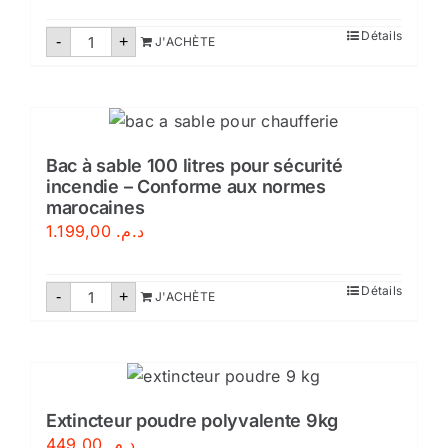
quantité
Détails
-
+
J'ACHÈTE
de
Extincteurs
poudre
50Kg
Bac à sable 100 litres pour sécurité
incendie – Conforme aux normes
marocaines
1.199,00
د.م.
quantité
Détails
-
+
J'ACHÈTE
de
Bac
à
sable
100
litres
pour
sécurité
Extincteur poudre polyvalente 9kg
incendie
449,00
د.م.