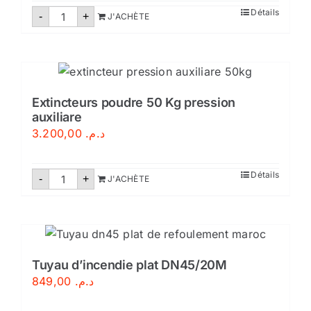
quantité
Détails
-
+
J'ACHÈTE
de
Extincteur
poudre
abce
2kg
Extincteurs poudre 50 Kg pression
auxiliare
3.200,00
د.م.
quantité
Détails
-
+
J'ACHÈTE
de
Extincteurs
poudre
50
Kg
pression
auxiliare
Tuyau d’incendie plat DN45/20M
849,00
د.م.