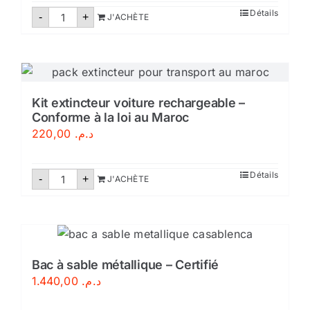
quantité
Détails
-
+
J'ACHÈTE
de
Tuyau
d'incendie
plat
DN45/20M
Kit extincteur voiture rechargeable –
Conforme à la loi au Maroc
220,00
د.م.
quantité
Détails
-
+
J'ACHÈTE
de
Kit
extincteur
voiture
rechargeable
–
Conforme
à
Bac à sable métallique – Certifié
la
1.440,00
د.م.
loi
au
Maroc