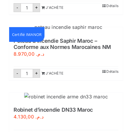
quantité
Détails
-
+
J'ACHÈTE
de
Bac
à
sable
métallique
–
Certifié IMANOR
Certifié
Poteau d’incendie Saphir Maroc –
Conforme aux Normes Marocaines NM
8.970,00
د.م.
quantité
Détails
-
+
J'ACHÈTE
de
Poteau
d'incendie
Saphir
Maroc
-
Conforme
aux
Robinet d’incendie DN33 Maroc
Normes
4.130,00
د.م.
Marocaines
NM