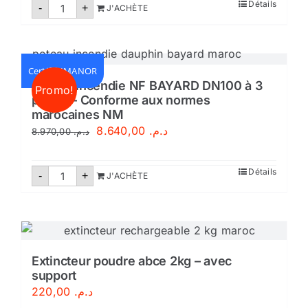
quantité
Détails
-
+
J'ACHÈTE
de
Extincteur
poudre
abce
6
kg
Certifié IMANOR
Poteau incendie NF BAYARD DN100 à 3
Promo!
prises – Conforme aux normes
marocaines NM
Le
Le
8.640,00
د.م.
8.970,00
د.م.
prix
prix
initial
actuel
quantité
Détails
-
+
J'ACHÈTE
de
était :
est :
Poteau
incendie
د.م. 8.640,00.
د.م. 8.970,00.
NF
BAYARD
DN100
à
3
Extincteur poudre abce 2kg – avec
prises
support
-
Conforme
220,00
د.م.
aux