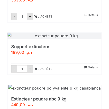
369,00
د.م.
quantité
Détails
-
+
J'ACHÈTE
de
Extincteur
eau
pulvérisée
6
litres
Support extincteur
199,00
د.م.
quantité
Détails
-
+
J'ACHÈTE
de
Support
extincteur
Extincteur poudre abc 9 kg
449,00
د.م.