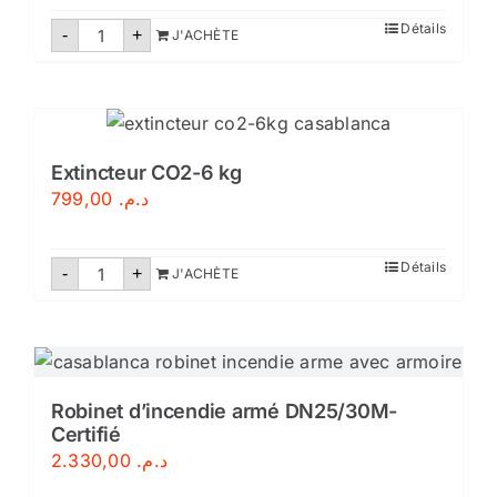
quantité
Détails
-
+
J'ACHÈTE
de
Extincteur
CO2-
2
kg
Extincteur CO2-6 kg
799,00
د.م.
quantité
Détails
-
+
J'ACHÈTE
de
Extincteur
CO2-
6
kg
Robinet d’incendie armé DN25/30M-
Certifié
2.330,00
د.م.