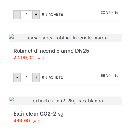
quantité
Détails
-
+
J'ACHÈTE
de
Extincteur
poudre
abc
9
kg
Robinet d’incendie armé DN25
2.299,00
د.م.
quantité
Détails
-
+
J'ACHÈTE
de
Robinet
d'incendie
armé
DN25
Extincteur CO2-2 kg
499,00
د.م.