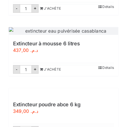
quantité
Détails
-
+
J'ACHÈTE
de
Extincteur
à
eau
pulvérisée
9
litres-
Certifié
Extincteur à mousse 6 litres
437,00
د.م.
quantité
Détails
-
+
J'ACHÈTE
de
Extincteur
à
mousse
6
litres
Extincteur poudre abce 6 kg
349,00
د.م.