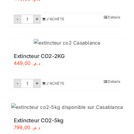
–
Conforme
aux
normes
quantité
Détails
-
marocaines
+
J'ACHÈTE
de
Extincteur
poudre
polyvalente
9kg
Extincteur CO2-2KG
449,00
د.م.
quantité
Détails
-
+
J'ACHÈTE
de
Extincteur
CO2-
2KG
Extincteur CO2-5kg
799,00
د.م.