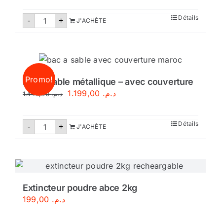
normes
marocaines
quantité
Détails
NM
-
+
J'ACHÈTE
de
Extincteur
poudre
abce
2kg
-
avec
Promo!
support
Bac à sable métallique – avec couverture
Le
Le
1.199,00
د.م.
1.440,00
د.م.
prix
prix
initial
actuel
quantité
Détails
-
+
J'ACHÈTE
de
était :
est :
Bac
د.م. 1.199,00.
د.م. 1.440,00.
à
sable
métallique
–
avec
couverture
Extincteur poudre abce 2kg
199,00
د.م.