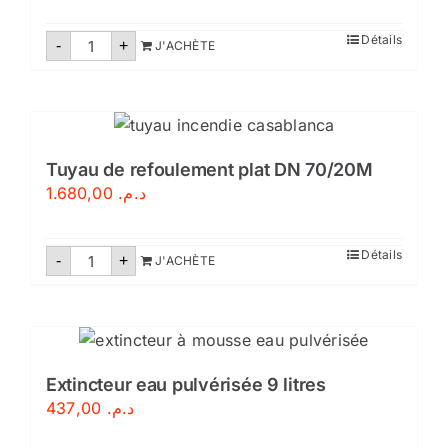
quantité
Détails
-
+
J'ACHÈTE
de
Extincteur
CO2-
5kg
Tuyau de refoulement plat DN 70/20M
1.680,00
د.م.
quantité
Détails
-
+
J'ACHÈTE
de
Tuyau
de
refoulement
plat
DN
70/20M
Extincteur eau pulvérisée 9 litres
437,00
د.م.