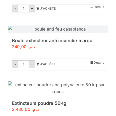
quantité
Détails
-
+
J'ACHÈTE
de
Robinet
d'incendie
armé
DN25/30M-
Certifié
Boule extincteur anti incendie maroc
249,00
د.م.
quantité
Détails
-
+
J'ACHÈTE
de
Boule
extincteur
anti
incendie
maroc
Extincteurs poudre 50Kg
2.430,00
د.م.