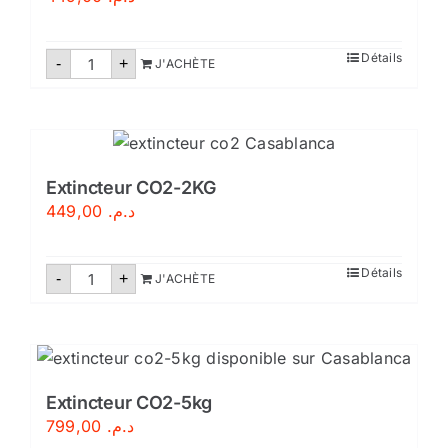
–
Conforme
aux
normes
quantité
Détails
-
marocaines
+
J'ACHÈTE
de
Extincteur
poudre
polyvalente
9kg
Extincteur CO2-2KG
449,00
د.م.
quantité
Détails
-
+
J'ACHÈTE
de
Extincteur
CO2-
2KG
Extincteur CO2-5kg
799,00
د.م.