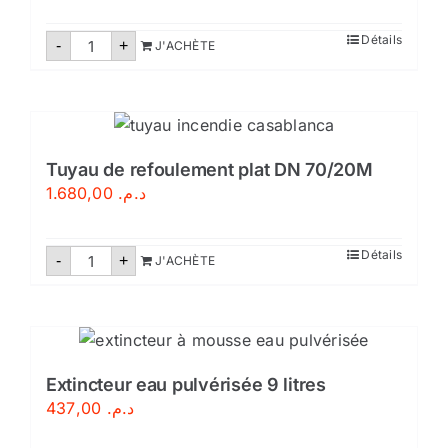
quantité
Détails
-
+
J'ACHÈTE
de
Extincteur
CO2-
5kg
Tuyau de refoulement plat DN 70/20M
1.680,00
د.م.
quantité
Détails
-
+
J'ACHÈTE
de
Tuyau
de
refoulement
plat
DN
70/20M
Extincteur eau pulvérisée 9 litres
437,00
د.م.