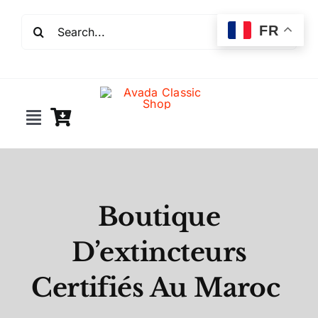
Passer
Rechercher:
au
FR
contenu
Toggle
Navigation
Incendie
Extincteurs
Boutique
D’extincteurs
Robinet incendie
Certifiés Au Maroc
Détection incendie