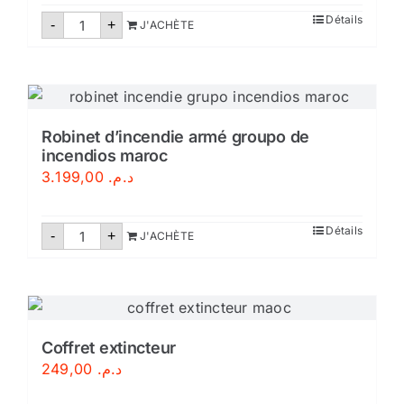
quantité
Détails
-
+
J'ACHÈTE
de
Extincteur
eau
pulvérisée
9
litres
Robinet d’incendie armé groupo de
incendios maroc
3.199,00
د.م.
quantité
Détails
-
+
J'ACHÈTE
de
Robinet
d'incendie
armé
groupo
de
incendios
maroc
Coffret extincteur
249,00
د.م.