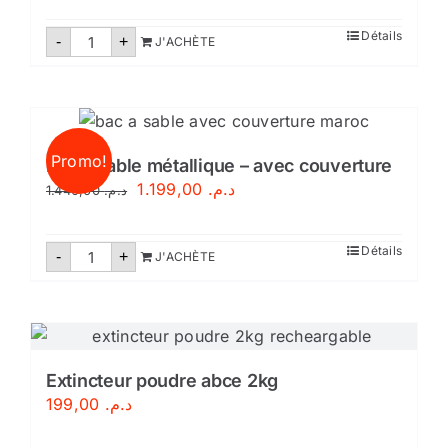
normes
marocaines
quantité
Détails
NM
-
+
J'ACHÈTE
de
Extincteur
poudre
abce
2kg
-
avec
Promo!
support
Bac à sable métallique – avec couverture
Le
Le
1.199,00
د.م.
1.440,00
د.م.
prix
prix
initial
actuel
quantité
Détails
-
+
J'ACHÈTE
de
était :
est :
Bac
د.م. 1.199,00.
د.م. 1.440,00.
à
sable
métallique
–
avec
couverture
Extincteur poudre abce 2kg
199,00
د.م.