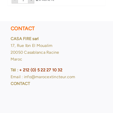
de
Tuyau
DN65-
40
mètres
CONTACT
CASA FIRE sarl
17, Rue Ibn El Moualim
20050 Casablanca Racine
Maroc
Tél :
+ 212 (0) 5 22 27 10 32
Email : info@marocextincteur.com
CONTACT