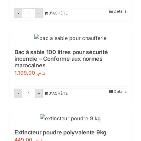
quantité
Détails
-
+
J'ACHÈTE
de
Extincteurs
poudre
50Kg
Bac à sable 100 litres pour sécurité
incendie – Conforme aux normes
marocaines
1.199,00
د.م.
quantité
Détails
-
+
J'ACHÈTE
de
Bac
à
sable
100
litres
pour
sécurité
Extincteur poudre polyvalente 9kg
incendie
449,00
د.م.