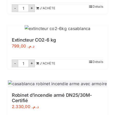
quantité
Détails
-
+
J'ACHÈTE
de
Extincteur
CO2-
2
kg
Extincteur CO2-6 kg
799,00
د.م.
quantité
Détails
-
+
J'ACHÈTE
de
Extincteur
CO2-
6
kg
Robinet d’incendie armé DN25/30M-
Certifié
2.330,00
د.م.