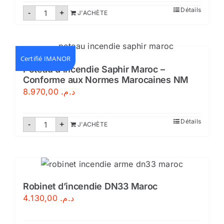
quantité
Détails
-
+
J'ACHÈTE
de
Bac
à
sable
métallique
–
Certifié IMANOR
Certifié
Poteau d’incendie Saphir Maroc –
Conforme aux Normes Marocaines NM
8.970,00
د.م.
quantité
Détails
-
+
J'ACHÈTE
de
Poteau
d'incendie
Saphir
Maroc
-
Conforme
aux
Robinet d’incendie DN33 Maroc
Normes
4.130,00
د.م.
Marocaines
NM