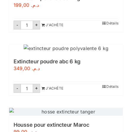
199,00
د.م.
quantité
Détails
-
+
J'ACHÈTE
de
Extincteur
poudre
abc
2
kg
Extincteur poudre abc 6 kg
349,00
د.م.
quantité
Détails
-
+
J'ACHÈTE
de
Extincteur
poudre
abc
6
kg
Housse pour extincteur Maroc
99,00
د.م.