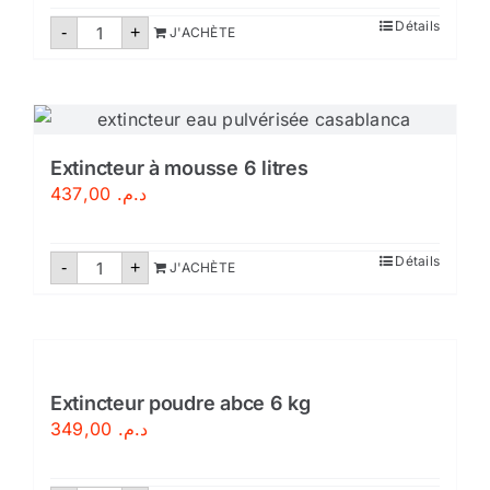
quantité
Détails
-
+
J'ACHÈTE
de
Extincteur
à
eau
pulvérisée
9
litres-
Certifié
Extincteur à mousse 6 litres
437,00
د.م.
quantité
Détails
-
+
J'ACHÈTE
de
Extincteur
à
mousse
6
litres
Extincteur poudre abce 6 kg
349,00
د.م.