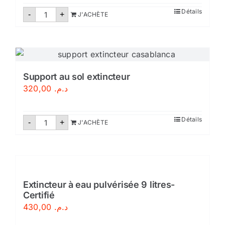
quantité
Détails
-
+
J'ACHÈTE
de
Coffret
extincteur
Support au sol extincteur
320,00
د.م.
quantité
Détails
-
+
J'ACHÈTE
de
Support
au
sol
extincteur
Extincteur à eau pulvérisée 9 litres-
Certifié
430,00
د.م.