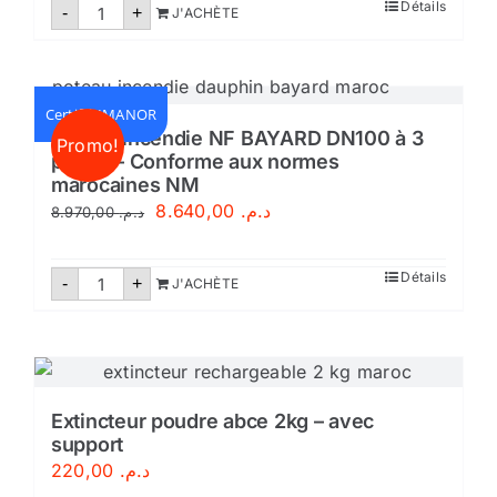
quantité
Détails
-
+
J'ACHÈTE
de
Extincteur
poudre
abce
6
kg
Certifié IMANOR
Poteau incendie NF BAYARD DN100 à 3
Promo!
prises – Conforme aux normes
marocaines NM
Le
Le
8.640,00
د.م.
8.970,00
د.م.
prix
prix
initial
actuel
quantité
Détails
-
+
J'ACHÈTE
de
était :
est :
Poteau
incendie
د.م. 8.640,00.
د.م. 8.970,00.
NF
BAYARD
DN100
à
3
Extincteur poudre abce 2kg – avec
prises
support
-
Conforme
220,00
د.م.
aux