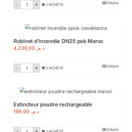
quantité
Détails
-
+
J'ACHÈTE
de
Robinet
d'incendie
DN33
Maroc
Robinet d’incendie DN25 pok Maroc
4.230,00
د.م.
quantité
Détails
-
+
J'ACHÈTE
de
Robinet
d'incendie
DN25
pok
Maroc
Extincteur poudre rechargeable
199,00
د.م.
quantité
Détails
-
+
J'ACHÈTE