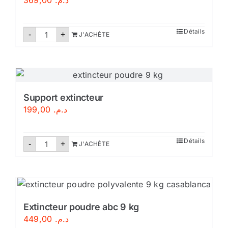
369,00
د.م.
quantité
Détails
-
+
J'ACHÈTE
de
Extincteur
eau
pulvérisée
6
litres
Support extincteur
199,00
د.م.
quantité
Détails
-
+
J'ACHÈTE
de
Support
extincteur
Extincteur poudre abc 9 kg
449,00
د.م.