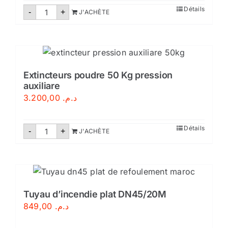
quantité
Détails
-
+
J'ACHÈTE
de
Extincteur
poudre
abce
2kg
Extincteurs poudre 50 Kg pression
auxiliare
3.200,00
د.م.
quantité
Détails
-
+
J'ACHÈTE
de
Extincteurs
poudre
50
Kg
pression
auxiliare
Tuyau d’incendie plat DN45/20M
849,00
د.م.