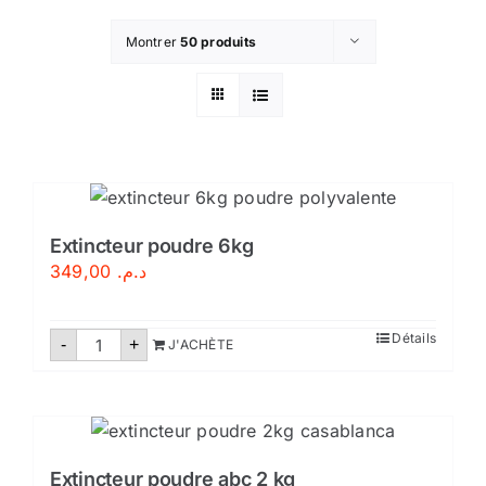
Montrer
50 produits
Extincteur poudre 6kg
349,00
د.م.
quantité
Détails
-
+
J'ACHÈTE
de
Extincteur
poudre
6kg
Extincteur poudre abc 2 kg