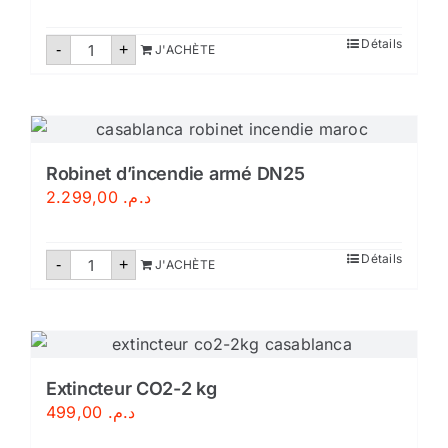
quantité
Détails
-
+
J'ACHÈTE
de
Extincteur
poudre
abc
9
kg
Robinet d’incendie armé DN25
2.299,00
د.م.
quantité
Détails
-
+
J'ACHÈTE
de
Robinet
d'incendie
armé
DN25
Extincteur CO2-2 kg
499,00
د.م.