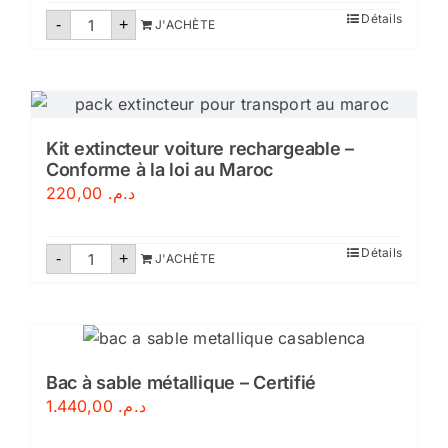
quantité
Détails
-
+
J'ACHÈTE
de
Tuyau
d'incendie
plat
DN45/20M
Kit extincteur voiture rechargeable –
Conforme à la loi au Maroc
220,00
د.م.
quantité
Détails
-
+
J'ACHÈTE
de
Kit
extincteur
voiture
rechargeable
–
Conforme
à
Bac à sable métallique – Certifié
la
1.440,00
د.م.
loi
au
Maroc