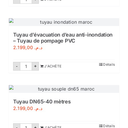
de
Extincteur
poudre
rechargeable
Tuyau d’évacuation d’eau anti-inondation
– Tuyau de pompage PVC
2.199,00
د.م.
quantité
Détails
-
+
J'ACHÈTE
de
Tuyau
d’évacuation
d’eau
anti-
inondation
–
Tuyau
Tuyau DN65-40 mètres
de
2.199,00
د.م.
pompage
PVC
quantité
Détails
-
+
J'ACHÈTE