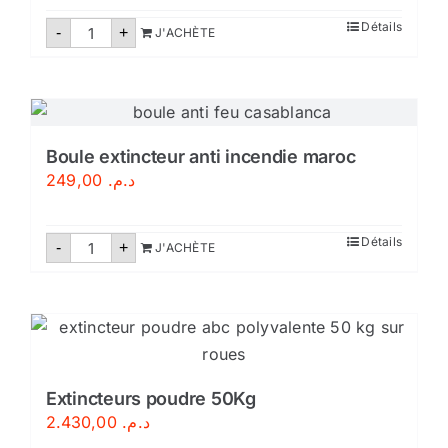
quantité
Détails
-
+
J'ACHÈTE
de
Robinet
d'incendie
armé
DN25/30M-
Certifié
Boule extincteur anti incendie maroc
249,00
د.م.
quantité
Détails
-
+
J'ACHÈTE
de
Boule
extincteur
anti
incendie
maroc
Extincteurs poudre 50Kg
2.430,00
د.م.