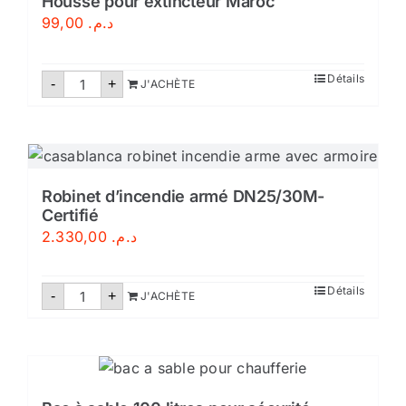
Housse pour extincteur Maroc
99,00
د.م.
quantité
Détails
-
+
J'ACHÈTE
de
Housse
pour
extincteur
Maroc
Robinet d’incendie armé DN25/30M-
Certifié
2.330,00
د.م.
quantité
Détails
-
+
J'ACHÈTE
de
Robinet
d'incendie
armé
DN25/30M-
Certifié