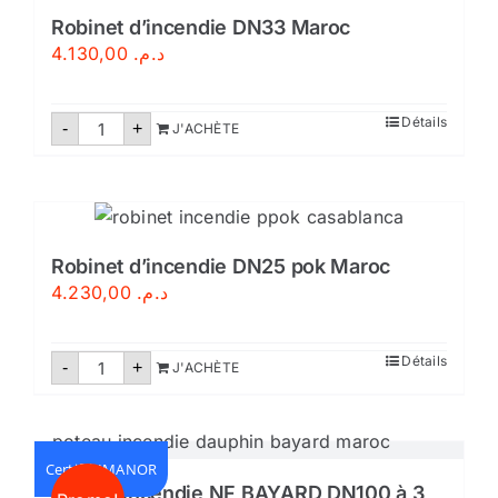
Certifié
Robinet d’incendie DN33 Maroc
4.130,00
د.م.
quantité
Détails
-
+
J'ACHÈTE
de
Robinet
d'incendie
DN33
Maroc
Robinet d’incendie DN25 pok Maroc
4.230,00
د.م.
quantité
Détails
-
+
J'ACHÈTE
de
Robinet
d'incendie
DN25
pok
Maroc
Certifié IMANOR
Poteau incendie NF BAYARD DN100 à 3