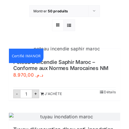
Montrer
50 produits
Certifié IMANOR
Poteau d’incendie Saphir Maroc –
Conforme aux Normes Marocaines NM
8.970,00
د.م.
quantité
Détails
-
+
J'ACHÈTE
de
Poteau
d'incendie
Saphir
Maroc
-
Conforme
aux