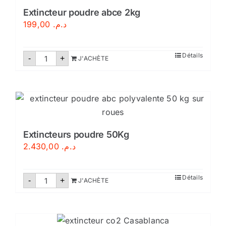
Extincteur poudre abce 2kg
199,00
د.م.
quantité
Détails
-
+
J'ACHÈTE
de
Extincteur
poudre
abce
2kg
Extincteurs poudre 50Kg
2.430,00
د.م.
quantité
Détails
-
+
J'ACHÈTE
de
Extincteurs
poudre
50Kg