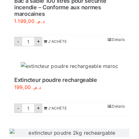
Bac à sable 100 litres pour sécurité
incendie – Conforme aux normes
marocaines
1.199,00
د.م.
quantité
Détails
-
+
J'ACHÈTE
de
Bac
à
sable
100
litres
pour
sécurité
Extincteur poudre rechargeable
incendie
199,00
د.م.
–
Conforme
aux
normes
quantité
Détails
-
marocaines
+
J'ACHÈTE
de
Extincteur
poudre
rechargeable