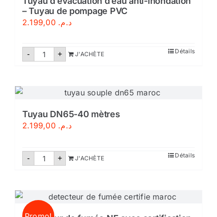
Tuyau d’évacuation d’eau anti-inondation
Normes
– Tuyau de pompage PVC
Marocaines
NM
2.199,00
د.م.
quantité
Détails
-
+
J'ACHÈTE
de
Tuyau
d’évacuation
d’eau
anti-
inondation
–
Tuyau
Tuyau DN65-40 mètres
de
2.199,00
د.م.
pompage
PVC
quantité
Détails
-
+
J'ACHÈTE
de
Tuyau
DN65-
40
mètres
Promo!