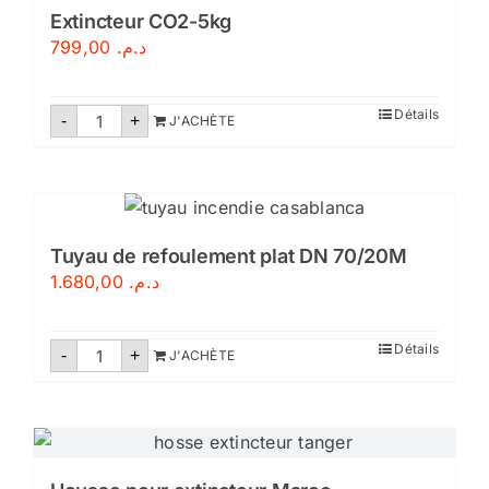
litres-
Certifié
Extincteur CO2-5kg
799,00
د.م.
quantité
Détails
-
+
J'ACHÈTE
de
Extincteur
CO2-
5kg
Tuyau de refoulement plat DN 70/20M
1.680,00
د.م.
quantité
Détails
-
+
J'ACHÈTE
de
Tuyau
de
refoulement
plat
DN
70/20M