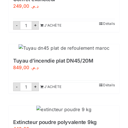
249,00
د.م.
quantité
Détails
-
+
J'ACHÈTE
de
Coffret
extincteur
Tuyau d’incendie plat DN45/20M
849,00
د.م.
quantité
Détails
-
+
J'ACHÈTE
de
Tuyau
d'incendie
plat
DN45/20M
Extincteur poudre polyvalente 9kg