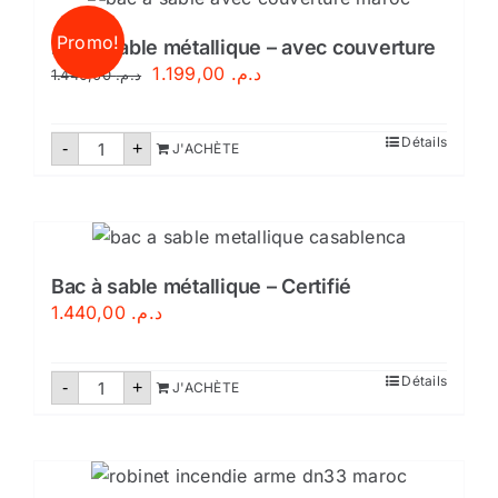
pression
auxiliare
Promo!
Bac à sable métallique – avec couverture
Le
Le
1.199,00
د.م.
1.440,00
د.م.
prix
prix
initial
actuel
quantité
Détails
-
+
J'ACHÈTE
de
était :
est :
Bac
د.م. 1.199,00.
د.م. 1.440,00.
à
sable
métallique
–
avec
couverture
Bac à sable métallique – Certifié
1.440,00
د.م.
quantité
Détails
-
+
J'ACHÈTE
de
Bac
à
sable
métallique
–