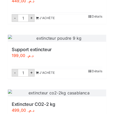
449,00
د.م.
quantité
Détails
-
+
J'ACHÈTE
de
Extincteur
poudre
polyvalente
9kg
Support extincteur
199,00
د.م.
quantité
Détails
-
+
J'ACHÈTE
de
Support
extincteur
Extincteur CO2-2 kg
499,00
د.م.