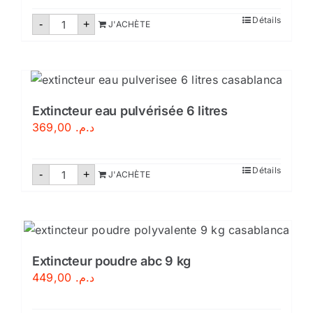
quantité
Détails
-
+
J'ACHÈTE
de
Extincteur
eau
pulvérisée
9
litres
Extincteur eau pulvérisée 6 litres
369,00
د.م.
quantité
Détails
-
+
J'ACHÈTE
de
Extincteur
eau
pulvérisée
6
litres
Extincteur poudre abc 9 kg
449,00
د.م.