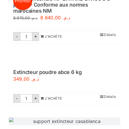
Promo!
prises – Conforme aux normes
marocaines NM
Le
Le
8.640,00
د.م.
8.970,00
د.م.
prix
prix
initial
actuel
quantité
Détails
-
+
J'ACHÈTE
de
était :
est :
Poteau
incendie
د.م. 8.640,00.
د.م. 8.970,00.
NF
BAYARD
DN100
à
3
Extincteur poudre abce 6 kg
prises
349,00
د.م.
-
Conforme
aux
normes
quantité
Détails
-
marocaines
+
J'ACHÈTE
de
NM
Extincteur
poudre
abce
6
kg