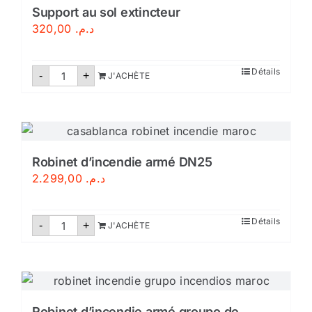
Support au sol extincteur
320,00
د.م.
quantité
Détails
-
+
J'ACHÈTE
de
Support
au
sol
extincteur
Robinet d’incendie armé DN25
2.299,00
د.م.
quantité
Détails
-
+
J'ACHÈTE
de
Robinet
d'incendie
armé
DN25
Robinet d’incendie armé groupo de