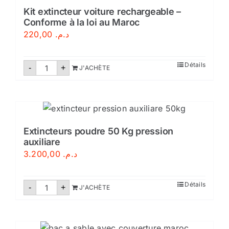
avec
support
Kit extincteur voiture rechargeable –
Conforme à la loi au Maroc
220,00
د.م.
quantité
Détails
-
+
J'ACHÈTE
de
Kit
extincteur
voiture
rechargeable
–
Conforme
à
Extincteurs poudre 50 Kg pression
la
auxiliare
loi
au
3.200,00
د.م.
Maroc
quantité
Détails
-
+
J'ACHÈTE
de
Extincteurs
poudre
50
Kg