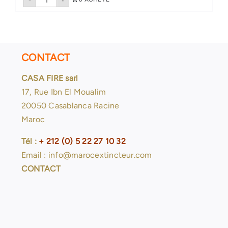
de
Extincteur
poudre
abc
6
kg
CONTACT
CASA FIRE sarl
17, Rue Ibn El Moualim
20050 Casablanca Racine
Maroc
Tél :
+ 212 (0) 5 22 27 10 32
Email : info@marocextincteur.com
CONTACT