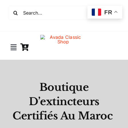
Passer
Rechercher:
au
FR
contenu
Toggle
Navigation
Incendie
Extincteurs
Boutique
D’extincteurs
Robinet incendie
Certifiés Au Maroc
Détection incendie