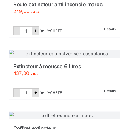
Boule extincteur anti incendie maroc
249,00
د.م.
quantité
Détails
-
+
J'ACHÈTE
de
Boule
extincteur
anti
incendie
maroc
Extincteur à mousse 6 litres
437,00
د.م.
quantité
Détails
-
+
J'ACHÈTE
de
Extincteur
à
mousse
6
litres
Coffret extincteur