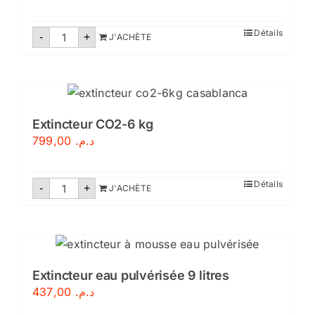
quantité
Détails
-
+
J'ACHÈTE
de
Extincteur
CO2-
2
kg
Extincteur CO2-6 kg
799,00
د.م.
quantité
Détails
-
+
J'ACHÈTE
de
Extincteur
CO2-
6
kg
Extincteur eau pulvérisée 9 litres
437,00
د.م.