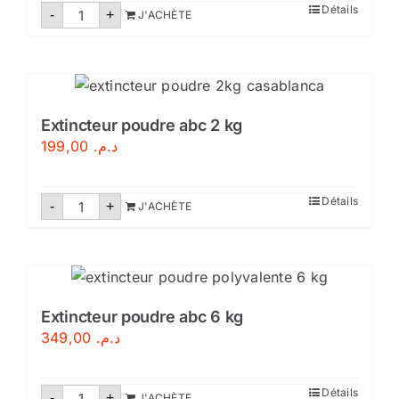
quantité
Détails
-
+
J'ACHÈTE
de
Extincteur
poudre
abc
9
kg
Extincteur poudre abc 2 kg
199,00
د.م.
quantité
Détails
-
+
J'ACHÈTE
de
Extincteur
poudre
abc
2
kg
Extincteur poudre abc 6 kg
349,00
د.م.
quantité
Détails
-
+
J'ACHÈTE