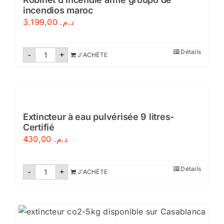
incendios maroc
3.199,00
د.م.
quantité
Détails
-
+
J'ACHÈTE
de
Robinet
d'incendie
armé
groupo
de
incendios
maroc
Extincteur à eau pulvérisée 9 litres-
Certifié
430,00
د.م.
quantité
Détails
-
+
J'ACHÈTE
de
Extincteur
à
eau
pulvérisée
9