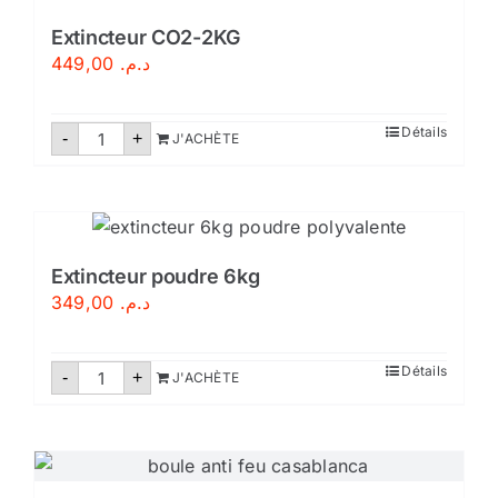
Extincteur CO2-2KG
449,00
د.م.
quantité
Détails
-
+
J'ACHÈTE
de
Extincteur
CO2-
2KG
Extincteur poudre 6kg
349,00
د.م.
quantité
Détails
-
+
J'ACHÈTE
de
Extincteur
poudre
6kg